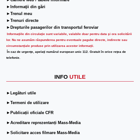
►Camere web / tabele informare
►Informaţii din gări
►Trenul meu
►Trenuri directe
►Drepturile pasagerilor din transportul feroviar
Informaţiile din circulaţie sunt variabile, valabile doar pentru data şi ora solicitării
lor.
Nu ne asumăm răspunderea pentru eventuale pagube directe, indirecte sau
circumstanțiale produse prin utilizarea acestor informații.
În caz de urgenţe, apelaţi numărul european unic 112. Gratuit în orice reţea de
telefonie.
INFO
UTILE
►Legături utile
►Termeni de utilizare
►Publicații oficiale CFR
►Acreditare reprezentanți Mass-Media
►Solicitare acces filmare Mass-Media