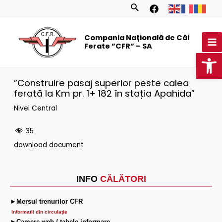
Skip
Search
to
MA
content
Compania Națională de Căi
M
Ferate ”CFR” – SA
Op
”Construire pasaj superior peste calea
ferată la Km pr. 1+ 182 în stația Apahida”
Nivel Central
35
download document
INFO
CĂLĂTORI
►Mersul trenurilor CFR
Informatii din circulaţie