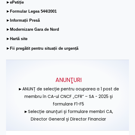
►ePetiție
►Formular Legea 544/2001
►Informații Presă
►Modernizare Gara de Nord
►Hartă site
►Fii pregătit pentru situații de urgență
ANUNŢURI
►ANUNȚ de selecție pentru ocuparea a 1 post de
membru în CA-ul CNCF „CFR” – SA - 2025 și
formulare F1-F5
►Selecție anunțuri și formulare membri CA,
Director General și Director Financiar