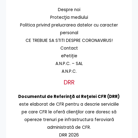
Despre noi
Protecţia mediului
Politica privind prelucrarea datelor cu caracter
personal
CE TREBUIE SA STITI DESPRE CORONAVIRUS!
Contact
ePetiție
A.N.P.C. – SAL
A.N.P.C.
DRR
Documentul de Referinţă al Reţelei CFR (DRR)
este elaborat de CFR pentru a descrie serviciile
pe care CFR le oferă clienţilor care doresc să
opereze trenuri pe infrastructura feroviară
administrată de CFR.
DRR 2026