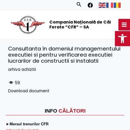
Skip
Search
to
MA
content
Compania Națională de Căi
M
Ferate ”CFR” – SA
Op
Consultanta în domeniul managementului
executiei si pentru verificarea executiei
lucrarilor de constructii si instalatii
arhiva achizitii
59
Download document
INFO
CĂLĂTORI
►Mersul trenurilor CFR