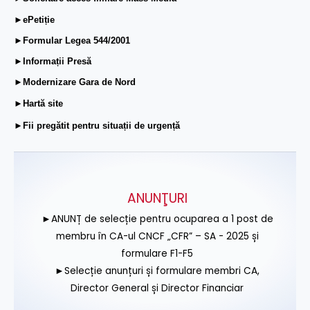
►ePetiție
►Formular Legea 544/2001
►Informații Presă
►Modernizare Gara de Nord
►Hartă site
►Fii pregătit pentru situații de urgență
ANUNŢURI
►ANUNȚ de selecție pentru ocuparea a 1 post de
membru în CA-ul CNCF „CFR” – SA - 2025 și
formulare F1-F5
►Selecție anunțuri și formulare membri CA,
Director General și Director Financiar