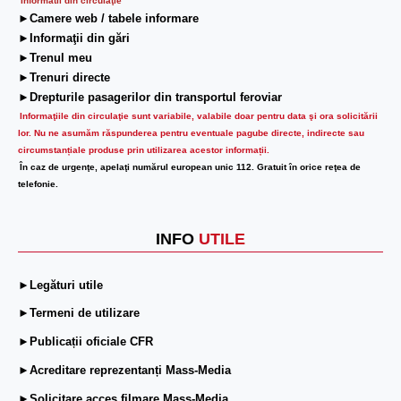
Informatii din circulaţie
►Camere web / tabele informare
►Informaţii din gări
►Trenul meu
►Trenuri directe
►Drepturile pasagerilor din transportul feroviar
Informaţiile din circulaţie sunt variabile, valabile doar pentru data şi ora solicitării
lor.
Nu ne asumăm răspunderea pentru eventuale pagube directe, indirecte sau
circumstanțiale produse prin utilizarea acestor informații.
În caz de urgenţe, apelaţi numărul european unic 112. Gratuit în orice reţea de
telefonie.
INFO
UTILE
►Legături utile
►Termeni de utilizare
►Publicații oficiale CFR
►Acreditare reprezentanți Mass-Media
►Solicitare acces filmare Mass-Media