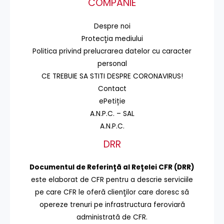
COMPANIE
Despre noi
Protecţia mediului
Politica privind prelucrarea datelor cu caracter
personal
CE TREBUIE SA STITI DESPRE CORONAVIRUS!
Contact
ePetiție
A.N.P.C. – SAL
A.N.P.C.
DRR
Documentul de Referinţă al Reţelei CFR (DRR)
este elaborat de CFR pentru a descrie serviciile
pe care CFR le oferă clienţilor care doresc să
opereze trenuri pe infrastructura feroviară
administrată de CFR.