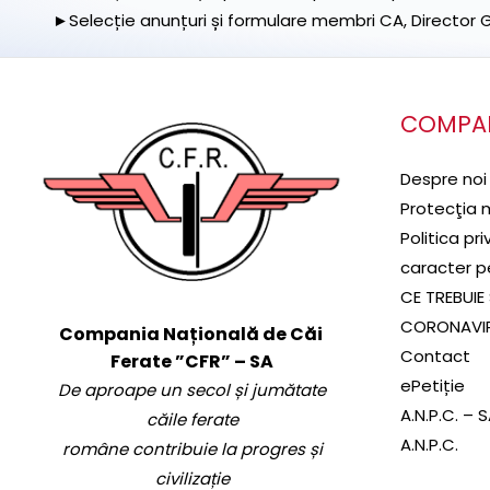
►Selecție anunțuri și formulare membri CA, Director Ge
COMPA
Despre noi
Protecţia 
Politica pr
caracter p
CE TREBUIE 
CORONAVI
Compania Națională de Căi
Contact
Ferate ”CFR” – SA
ePetiție
De aproape un secol și jumătate
A.N.P.C. – 
căile ferate
A.N.P.C.
române contribuie la progres și
civilizație