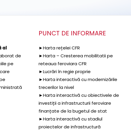
PUNCT DE INFORMARE
 al
►Harta rețelei CFR
aborat de
►Harta – Cresterea mobilitatii pe
iile pe
reteaua feroviara CFR
 care
►Lucrări în regie proprie
 pe
►Harta interactivă cu modernizările
dministrată
trecerilor la nivel
►Harta interactivă cu obiectivele de
investiții a infrastructurii feroviare
finanțate de la bugetul de stat
►Harta interactivă cu stadiul
proiectelor de infrastructură