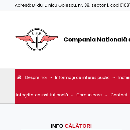
Skip
Adresă:
B-dul Dinicu Golescu, nr. 38, sector 1, cod 01
to
content
Compania Națională d
Despre noi
Informaţii de interes public
Inchir
Integritatea instituțională
Comunicare
Contact
INFO
CĂLĂTORI