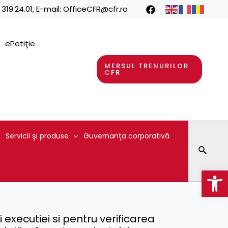
 319.24.01
, E-mail:
OfficeCFR@cfr.ro
ePetiţie
MERSUL TRENURILOR
CFR
Servicii şi produse
Guvernanţa corporativă
Searc
Op
xecutiei si pentru verificarea