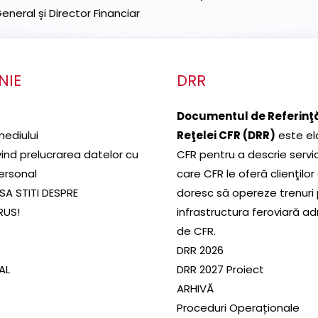
neral și Director Financiar
NIE
DRR
Documentul de Referinţă
mediului
Reţelei CFR (DRR)
este el
ivind prelucrarea datelor cu
CFR pentru a descrie servic
ersonal
care CFR le oferă clienţilor
SA STITI DESPRE
doresc să opereze trenuri
RUS!
infrastructura feroviară a
de CFR.
DRR 2026
SAL
DRR 2027 Proiect
ARHIVĂ
Proceduri Operaționale