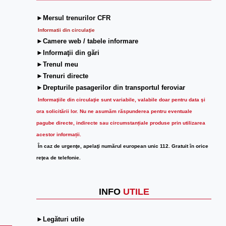
►Mersul trenurilor CFR
Informatii din circulaţie
►Camere web / tabele informare
►Informaţii din gări
►Trenul meu
►Trenuri directe
►Drepturile pasagerilor din transportul feroviar
Informaţiile din circulaţie sunt variabile, valabile doar pentru data şi
ora solicitării lor.
Nu ne asumăm răspunderea pentru eventuale
pagube directe, indirecte sau circumstanțiale produse prin utilizarea
acestor informații.
În caz de urgenţe, apelaţi numărul european unic 112. Gratuit în orice
reţea de telefonie.
INFO
UTILE
►Legături utile