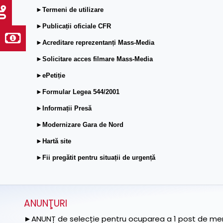
►Termeni de utilizare
►Publicații oficiale CFR
►Acreditare reprezentanți Mass-Media
►Solicitare acces filmare Mass-Media
►ePetiție
►Formular Legea 544/2001
►Informații Presă
►Modernizare Gara de Nord
►Hartă site
►Fii pregătit pentru situații de urgență
ANUNŢURI
►ANUNȚ de selecție pentru ocuparea a 1 post de memb