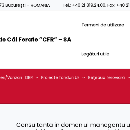
0873 București – ROMANIA
Tel.:
+40 21 319.24.00
, Fax:
+40 21
Termeni de utilizare
e Căi Ferate ”CFR” – SA
Legături utile
ieri/Vanzari
DRR
Proiecte fonduri UE
Reţeaua feroviară
Consultanta in domeniul manegentului e