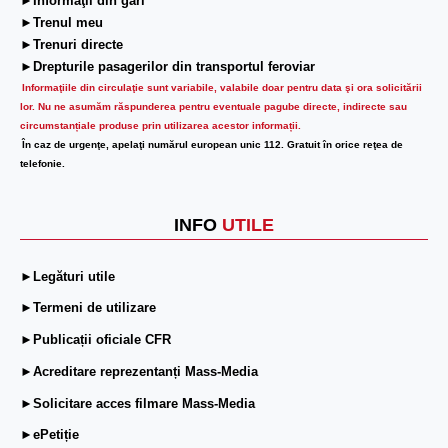
►Informaţii din gări
►Trenul meu
►Trenuri directe
►Drepturile pasagerilor din transportul feroviar
Informaţiile din circulaţie sunt variabile, valabile doar pentru data şi ora solicitării
lor.
Nu ne asumăm răspunderea pentru eventuale pagube directe, indirecte sau
circumstanțiale produse prin utilizarea acestor informații.
În caz de urgenţe, apelaţi numărul european unic 112. Gratuit în orice reţea de
telefonie.
INFO
UTILE
►Legături utile
►Termeni de utilizare
►Publicații oficiale CFR
►Acreditare reprezentanți Mass-Media
►Solicitare acces filmare Mass-Media
►ePetiție