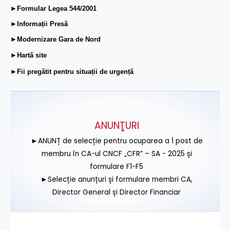
►Formular Legea 544/2001
►Informații Presă
►Modernizare Gara de Nord
►Hartă site
►Fii pregătit pentru situații de urgență
ANUNŢURI
►ANUNȚ de selecție pentru ocuparea a 1 post de
membru în CA-ul CNCF „CFR” – SA - 2025 și
formulare F1-F5
►Selecție anunțuri și formulare membri CA,
Director General și Director Financiar