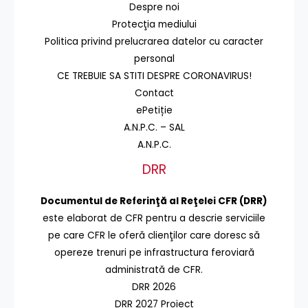
Despre noi
Protecţia mediului
Politica privind prelucrarea datelor cu caracter
personal
CE TREBUIE SA STITI DESPRE CORONAVIRUS!
Contact
ePetiție
A.N.P.C. – SAL
A.N.P.C.
DRR
Documentul de Referinţă al Reţelei CFR (DRR)
este elaborat de CFR pentru a descrie serviciile
pe care CFR le oferă clienţilor care doresc să
opereze trenuri pe infrastructura feroviară
administrată de CFR.
DRR 2026
DRR 2027 Proiect