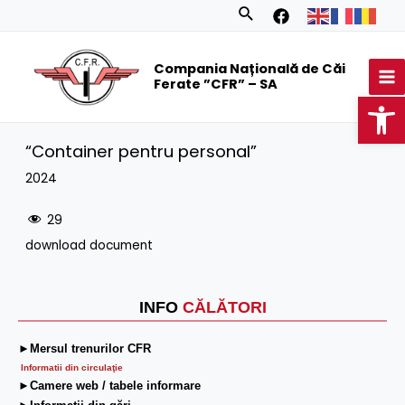
Skip
Search
to
MA
content
Compania Națională de Căi
M
Ferate ”CFR” – SA
Op
“Container pentru personal”
2024
29
download document
INFO
CĂLĂTORI
►Mersul trenurilor CFR
Informatii din circulaţie
►Camere web / tabele informare