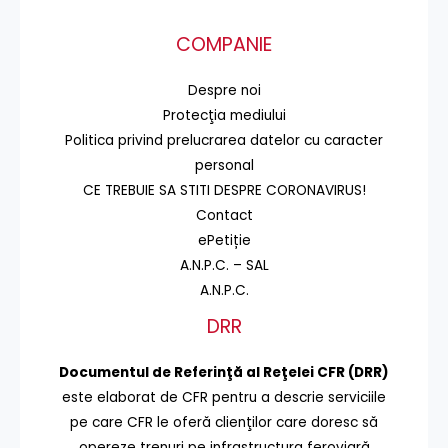
COMPANIE
Despre noi
Protecţia mediului
Politica privind prelucrarea datelor cu caracter
personal
CE TREBUIE SA STITI DESPRE CORONAVIRUS!
Contact
ePetiție
A.N.P.C. – SAL
A.N.P.C.
DRR
Documentul de Referinţă al Reţelei CFR (DRR)
este elaborat de CFR pentru a descrie serviciile
pe care CFR le oferă clienţilor care doresc să
opereze trenuri pe infrastructura feroviară