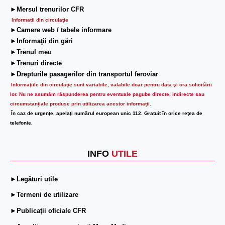
►Mersul trenurilor CFR
Informatii din circulaţie
►Camere web / tabele informare
►Informaţii din gări
►Trenul meu
►Trenuri directe
►Drepturile pasagerilor din transportul feroviar
Informaţiile din circulaţie sunt variabile, valabile doar pentru data şi ora solicitării
lor.
Nu ne asumăm răspunderea pentru eventuale pagube directe, indirecte sau
circumstanțiale produse prin utilizarea acestor informații.
În caz de urgenţe, apelaţi numărul european unic 112. Gratuit în orice reţea de
telefonie.
INFO
UTILE
►Legături utile
►Termeni de utilizare
►Publicații oficiale CFR