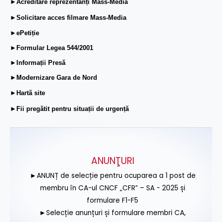
►Acreditare reprezentanți Mass-Media
►Solicitare acces filmare Mass-Media
►ePetiție
►Formular Legea 544/2001
►Informații Presă
►Modernizare Gara de Nord
►Hartă site
►Fii pregătit pentru situații de urgență
ANUNŢURI
►ANUNȚ de selecție pentru ocuparea a 1 post de
membru în CA-ul CNCF „CFR” – SA - 2025 și
formulare F1-F5
►Selecție anunțuri și formulare membri CA,