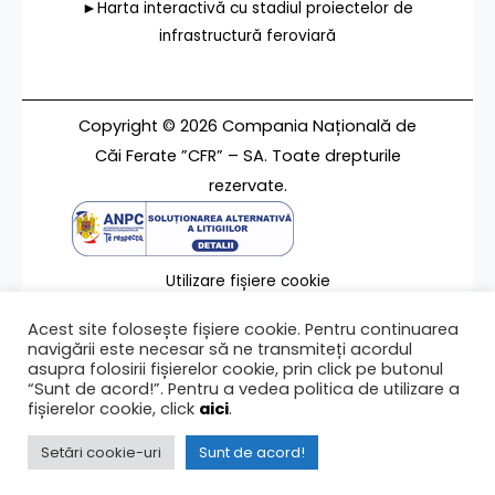
►Harta interactivă cu stadiul proiectelor de
infrastructură feroviară
Copyright © 2026 Compania Națională de
Căi Ferate ”CFR” – SA. Toate drepturile
rezervate.
Utilizare fișiere cookie
Termeni de utilizare
Acest site folosește fișiere cookie. Pentru continuarea
Contact
navigării este necesar să ne transmiteți acordul
asupra folosirii fișierelor cookie, prin click pe butonul
“Sunt de acord!”. Pentru a vedea politica de utilizare a
fișierelor cookie, click
aici
.
Ultima modificare a paginii 08/03/2023
Setări cookie-uri
Sunt de acord!