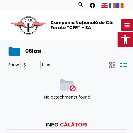
Skip
Search
to
MA
content
Compania Națională de Căi
M
Ferate ”CFR” – SA
Op
06Iasi
Show
files
No attachments found.
INFO
CĂLĂTORI