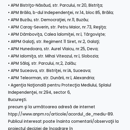
• APM Bistriţa-Năsăud, str. Parcului, nr.20, Bistriţa;
• APM Brăila, b-dul Independenţei, nr.14, bloc B5, Brăila;
• APM Buzău, str. Democraţiei, nr.11, Buzău;
• APM Caraş-Severin, str. Petru Maior, nr.73, Reşiţa;
• APM Dâmboviţa, Calea lalomiţei, nr.l, Târgovişte;
• ARPM Galaţi, str. Regiment 11 Siret, nr.2, Galaţi;
• APM Hunedoara, str. Aurel Vlaicu, nr.25, Deva;
• APM Ialomiţa, str. Mihai Viteazul, nr.l, Slobozia;
• APM Sălaj, str. Parcului, nr,2, Zalău;
• APM Suceava, str. Bistriţei, nr.lA, Suceava;
• APM Teleorman, str. Dunării, nr.l, Alexandria;
• Agenţia Naţională pentru Protecţia Mediului, Splaiul
Independenţei, nr.294, sector 6,
Bucureşti.
precum şi la următoarea adresă de internet
htpp://www.anpm.ro/articole/acordul_de_mediu-89.
Publicul interesat poate înainta comentarii/observaţii la
proiectul deciziei de încadrare în