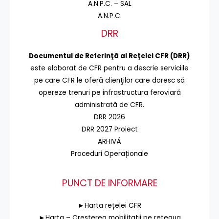
A.N.P.C. – SAL
A.N.P.C.
DRR
Documentul de Referinţă al Reţelei CFR (DRR)
este elaborat de CFR pentru a descrie serviciile
pe care CFR le oferă clienţilor care doresc să
opereze trenuri pe infrastructura feroviară
administrată de CFR.
DRR 2026
DRR 2027 Proiect
ARHIVĂ
Proceduri Operaționale
PUNCT DE INFORMARE
►Harta rețelei CFR
►Harta – Cresterea mobilitatii pe reteaua