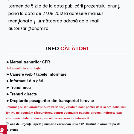
termen de 5 zile de la data publicării prezentului anunţ,
până la data de 27.08.2012 la adresele mai sus
menţionate şi următoarea adresă de e-mail:
autorizări@anpm.ro.
INFO
CĂLĂTORI
►Mersul trenurilor CFR
Informatii din circulaţie
►Camere web / tabele informare
►Informaţii din gări
►Trenul meu
►Trenuri directe
►Drepturile pasagerilor din transportul feroviar
Informaţiile din circulaţie sunt variabile, valabile doar pentru data şi ora solicitării
lor.
Nu ne asumăm răspunderea pentru eventuale pagube directe, indirecte sau
circumstanțiale produse prin utilizarea acestor informații.
În caz de urgenţe, apelaţi numărul european unic 112. Gratuit în orice reţea de
telefonie.