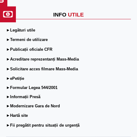
INFO
UTILE
►Legături utile
►Termeni de utilizare
►Publicații oficiale CFR
►Acreditare reprezentanți Mass-Media
►Solicitare acces filmare Mass-Media
►ePetiție
►Formular Legea 544/2001
►Informații Presă
►Modernizare Gara de Nord
►Hartă site
►Fii pregătit pentru situații de urgență