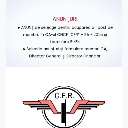
ANUNŢURI
►ANUNȚ de selecție pentru ocuparea a 1 post de
membru în CA-ul CNCF „CFR” – SA - 2025 și
formulare F1-F5
►Selecție anunțuri și formulare membri CA,
Director General și Director Financiar