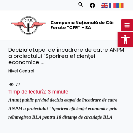
Skip
Search
to
MA
content
Compania Națională de Căi
M
Ferate ”CFR” – SA
Op
Decizia etapei de încadrare de catre ANPM
a proiectului “Sporirea eficienţei
economice …
Nivel Central
77
Timp de lectură:
3
minute
Anunţ public privind decizia etapei de încadrare de catre
ANPM a proiectului "Sporirea eficienţei economice prin
reîntregirea BLA pentru 18 distanţe de circulaţie BLA