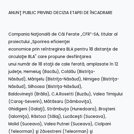
ANUNŢ PUBLIC PRIVIND DECIZIA ETAPEI DE ÎNCADRARE
Compania Naţională de Căi Ferate „CFR”-SA, titular al
proiectului „Sporirea eficienţei
economice prin reîntregirea BLA pentru 18 distanţe de
circulaţie BLA" care propune desfiinţarea
unui număr de 18 staţii de cale ferată, amplasate în 12
judeţe, Hemeiuş (Bacău), Coldău (Bistriţa-
Năsăud), Mărişelu (Bistriţa-Năsăud), Nimigea (Bistriţa-
Năsăud), Silhoasa (Bistriţa-Năsăud),
Baldovineşti (Brăila), C.A.Rosetti (Buzău), Valea Timişului
(Caraş-Severin), Mătăsaru (Dâmboviţa),
Ghidigeni (Galaţi), Strâmbuţa (Hunedoara), Broşteni
(Ialomiţa), Răstoci (Sălaj), Lucăceşti (Suceava),
Molid (Suceava), Valea Putnei (Suceava), Ciolpani
(Teleorman) şi Zăvestreni (Teleorman) şi