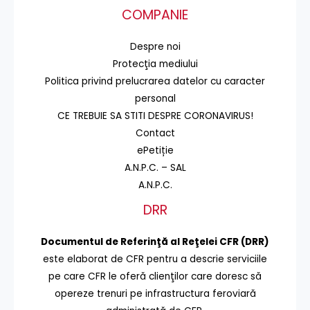
COMPANIE
Despre noi
Protecţia mediului
Politica privind prelucrarea datelor cu caracter
personal
CE TREBUIE SA STITI DESPRE CORONAVIRUS!
Contact
ePetiție
A.N.P.C. – SAL
A.N.P.C.
DRR
Documentul de Referinţă al Reţelei CFR (DRR)
este elaborat de CFR pentru a descrie serviciile
pe care CFR le oferă clienţilor care doresc să
opereze trenuri pe infrastructura feroviară