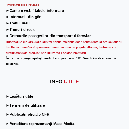
Informatii din circulaţie
►Camere web / tabele informare
►Informaţii din gări
►Trenul meu
►Trenuri directe
►Drepturile pasagerilor din transportul feroviar
Informaţiile din circulaţie sunt variabile, valabile doar pentru data şi ora solicitării
lor.
Nu ne asumăm răspunderea pentru eventuale pagube directe, indirecte sau
circumstanțiale produse prin utilizarea acestor informații.
În caz de urgenţe, apelaţi numărul european unic 112. Gratuit în orice reţea de
telefonie.
INFO
UTILE
►Legături utile
►Termeni de utilizare
►Publicații oficiale CFR
►Acreditare reprezentanți Mass-Media