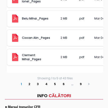
Ionel_Pages
2 MB
.pdf
Mar 04, 2
Belu Mihai_Pages
2 MB
.pdf
Mar 04, 2
Ciocan Alin_Pages
Clement 
2 MB
.pdf
Mar 04, 2
Mihai_Pages
Showing
1
to
5
of
43
files
1
2
3
4
5
6
…
9
Next
INFO
CĂLĂTORI
►Mersul trenurilor CFR