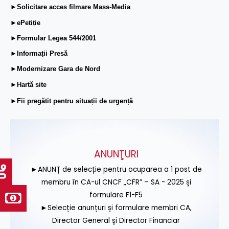
►Solicitare acces filmare Mass-Media
►ePetiție
►Formular Legea 544/2001
►Informații Presă
►Modernizare Gara de Nord
►Hartă site
►Fii pregătit pentru situații de urgență
ANUNŢURI
►ANUNȚ de selecție pentru ocuparea a 1 post de
membru în CA-ul CNCF „CFR” – SA - 2025 și
formulare F1-F5
►Selecție anunțuri și formulare membri CA,
Director General și Director Financiar