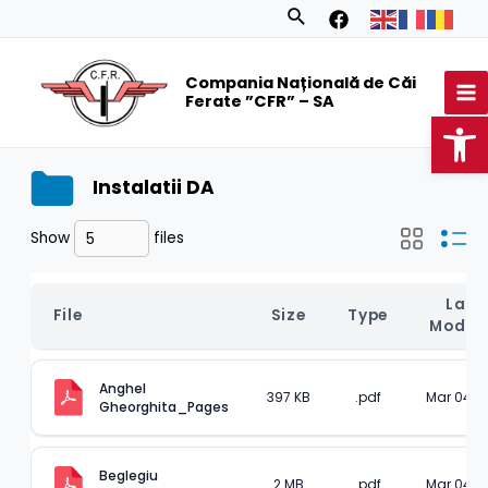
Skip
Search
to
MA
content
Compania Națională de Căi
M
Ferate ”CFR” – SA
Op
Instalatii DA
Show
files
Last 
File
Size
Type
Modifi
Anghel 
397 KB
.pdf
Mar 04, 2
Gheorghita_Pages
Beglegiu 
2 MB
.pdf
Mar 04, 2