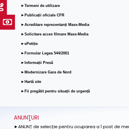
►Termeni de utilizare
►Publicații oficiale CFR
►Acreditare reprezentanți Mass-Media
►Solicitare acces filmare Mass-Media
►ePetiție
►Formular Legea 544/2001
►Informații Presă
►Modernizare Gara de Nord
►Hartă site
►Fii pregătit pentru situații de urgență
ANUNŢURI
►ANUNȚ de selecție pentru ocuparea a 1 post de memb