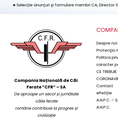
►Selecție anunțuri și formulare membri CA, Director Ge
COMPA
Despre noi
Protecţia 
Politica pr
caracter p
CE TREBUIE 
CORONAVI
Compania Națională de Căi
Contact
Ferate ”CFR” – SA
ePetiție
De aproape un secol și jumătate
A.N.P.C. – 
căile ferate
A.N.P.C.
române contribuie la progres și
civilizație