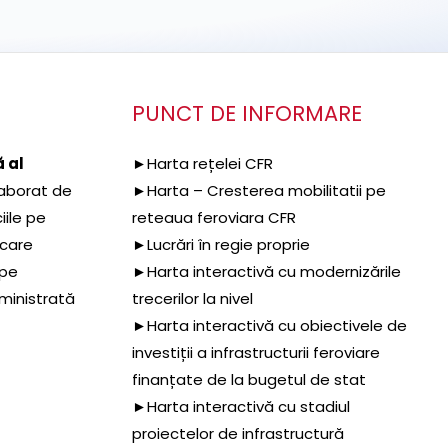
PUNCT DE INFORMARE
 al
►Harta rețelei CFR
aborat de
►Harta – Cresterea mobilitatii pe
iile pe
reteaua feroviara CFR
 care
►Lucrări în regie proprie
 pe
►Harta interactivă cu modernizările
dministrată
trecerilor la nivel
►Harta interactivă cu obiectivele de
investiții a infrastructurii feroviare
finanțate de la bugetul de stat
►Harta interactivă cu stadiul
proiectelor de infrastructură