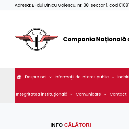
Skip
Adresă:
B-dul Dinicu Golescu, nr. 38, sector 1, cod 01
to
content
Compania Națională d
Despre noi
Informaţii de interes public
Inchir
Integritatea instituțională
Comunicare
Contact
INFO
CĂLĂTORI