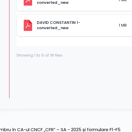
converted_new
DAVID CONSTANTIN 1-
1 MB
converted_new
Showing
1
to
5
of
19
files
ru în CA-ul CNCF „CFR” – SA - 2025 și formulare F1-F5