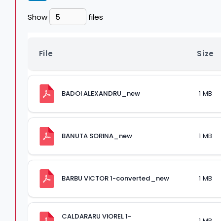
Show
files
File
Size
BADOI ALEXANDRU_new
1 MB
BANUTA SORINA_new
1 MB
BARBU VICTOR 1-converted_new
1 MB
CALDARARU VIOREL 1-
1 MB