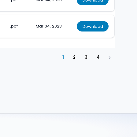
.pdf
Mar 04, 2023
Download
1
2
3
4
Next