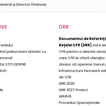
neral și Director Financiar
NIE
DRR
Documentul de Referinţă
mediului
Reţelei CFR (DRR)
este el
ivind prelucrarea datelor cu
CFR pentru a descrie servic
ersonal
care CFR le oferă clienţilor
SA STITI DESPRE
doresc să opereze trenuri
RUS!
infrastructura feroviară a
de CFR.
DRR 2026
SAL
DRR 2027 Proiect
ARHIVĂ
Proceduri Operaționale