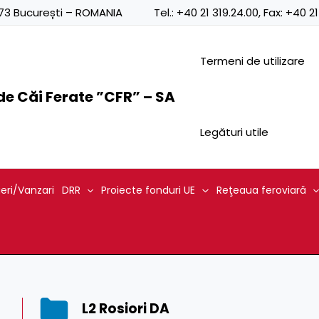
0873 București – ROMANIA
Tel.:
+40 21 319.24.00
, Fax:
+40 21
Termeni de utilizare
e Căi Ferate ”CFR” – SA
Legături utile
ieri/Vanzari
DRR
Proiecte fonduri UE
Reţeaua feroviară
L2 Rosiori DA