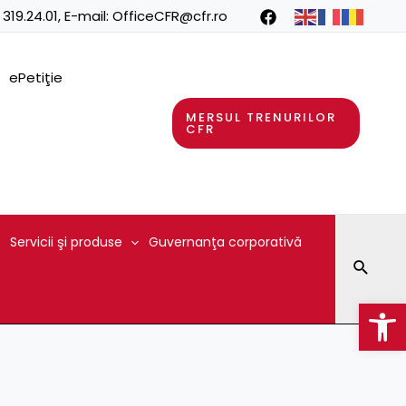
 319.24.01
, E-mail:
OfficeCFR@cfr.ro
ePetiţie
MERSUL TRENURILOR
CFR
Servicii şi produse
Guvernanţa corporativă
Searc
Op