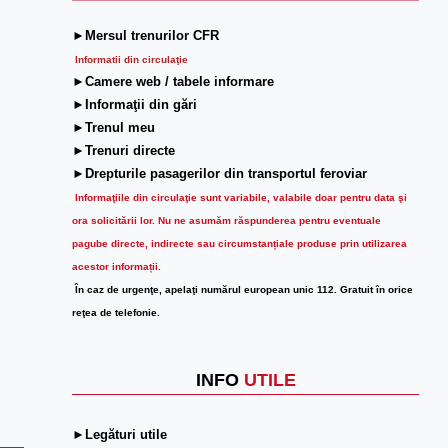
►Mersul trenurilor CFR
Informatii din circulaţie
►Camere web / tabele informare
►Informaţii din gări
►Trenul meu
►Trenuri directe
►Drepturile pasagerilor din transportul feroviar
Informaţiile din circulaţie sunt variabile, valabile doar pentru data şi
ora solicitării lor.
Nu ne asumăm răspunderea pentru eventuale
pagube directe, indirecte sau circumstanțiale produse prin utilizarea
acestor informații.
În caz de urgenţe, apelaţi numărul european unic 112. Gratuit în orice
reţea de telefonie.
INFO
UTILE
►Legături utile