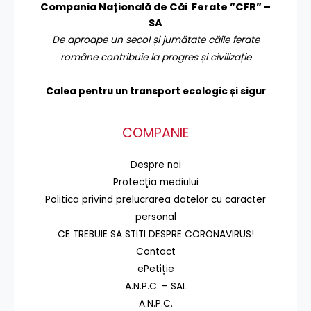
Compania Națională de Căi Ferate ”CFR” –
SA
De aproape un secol și jumătate căile ferate
române contribuie la progres și civilizație
Calea pentru un transport
ecologic și sigur
COMPANIE
Despre noi
Protecţia mediului
Politica privind prelucrarea datelor cu caracter
personal
CE TREBUIE SA STITI DESPRE CORONAVIRUS!
Contact
ePetiție
A.N.P.C. – SAL
A.N.P.C.