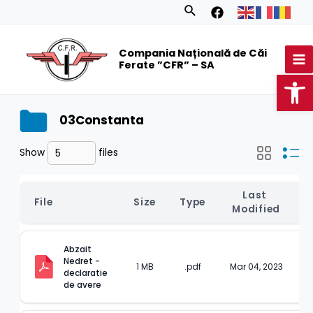
Skip
Search
to
MA
content
Compania Națională de Căi
M
Ferate ”CFR” – SA
Op
03Constanta
Show
files
Last 
File
Size
Type
Modified
Abzait 
Nedret - 
1 MB
.pdf
Mar 04, 2023
declaratie 
de avere