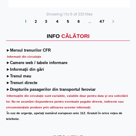
Showing
1
to
5
of
233
files
1
2
3
4
5
6
…
47
Next
INFO
CĂLĂTORI
►Mersul trenurilor CFR
Informatii din circulaţie
►Camere web / tabele informare
►Informaţii din gări
►Trenul meu
►Trenuri directe
►Drepturile pasagerilor din transportul feroviar
Informaţiile din circulaţie sunt variabile, valabile doar pentru data şi ora solicitării
lor.
Nu ne asumăm răspunderea pentru eventuale pagube directe, indirecte sau
circumstanțiale produse prin utilizarea acestor informații.
În caz de urgenţe, apelaţi numărul european unic 112. Gratuit în orice reţea de
telefonie.