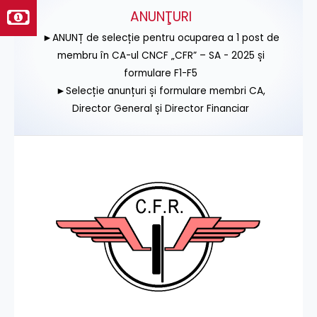
ANUNŢURI
►ANUNȚ de selecție pentru ocuparea a 1 post de
membru în CA-ul CNCF „CFR” – SA - 2025 și
formulare F1-F5
►Selecție anunțuri și formulare membri CA,
Director General și Director Financiar