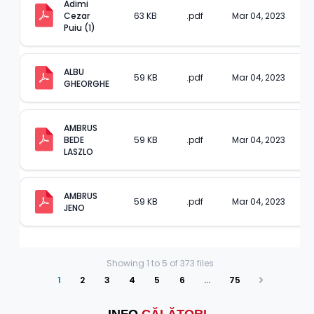
Adimi 
Cezar 
63 KB
.pdf
Mar 04, 2023
Puiu (1)
ALBU 
59 KB
.pdf
Mar 04, 2023
GHEORGHE
AMBRUS 
BEDE 
59 KB
.pdf
Mar 04, 2023
LASZLO
AMBRUS 
59 KB
.pdf
Mar 04, 2023
JENO
Showing
1
to
5
of
373
files
1
2
3
4
5
6
…
75
Next