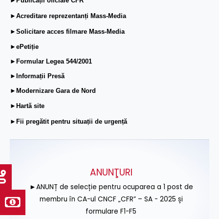
►Publicații oficiale CFR
►Acreditare reprezentanți Mass-Media
►Solicitare acces filmare Mass-Media
►ePetiție
►Formular Legea 544/2001
►Informații Presă
►Modernizare Gara de Nord
►Hartă site
►Fii pregătit pentru situații de urgență
ANUNŢURI
►ANUNȚ de selecție pentru ocuparea a 1 post de
membru în CA-ul CNCF „CFR” – SA - 2025 și
formulare F1-F5