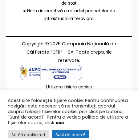
de stat
►Harta interactivă cu stadiul proiectelor de
infrastructură feroviară
Copyright © 2026 Compania Națională de
Căi Ferate ”CFR” – SA. Toate drepturile
rezervate.
Utilizare fișiere cookie
Termeni de utilizare
Acest site folosește fișiere cookie. Pentru continuarea
Contact
navigării este necesar să ne transmiteți acordul
asupra folosirii fișierelor cookie, prin click pe butonul
“Sunt de acord!”. Pentru a vedea politica de utilizare a
fișierelor cookie, click
aici
.
Ultima modificare a paginii 04/03/2023
Setări cookie-uri
Sunt de acord!