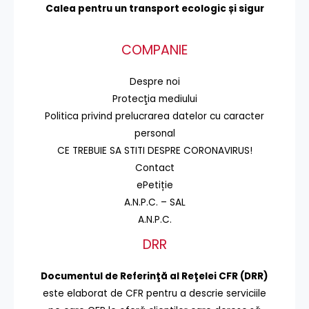
Calea pentru un transport
ecologic și sigur
COMPANIE
Despre noi
Protecţia mediului
Politica privind prelucrarea datelor cu caracter
personal
CE TREBUIE SA STITI DESPRE CORONAVIRUS!
Contact
ePetiție
A.N.P.C. – SAL
A.N.P.C.
DRR
Documentul de Referinţă al Reţelei CFR (DRR)
este elaborat de CFR pentru a descrie serviciile