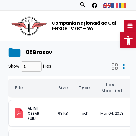
Skip
Search
to
MA
content
Compania Națională de Căi
M
Ferate ”CFR” – SA
Op
05Brasov
Show
files
Last 
File
Size
Type
Modified
ADIMI 
CEZAR 
63 KB
.pdf
Mar 04, 2023
PUIU