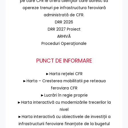
pe care CFR le oferă clienţilor care doresc să
opereze trenuri pe infrastructura feroviară
administrată de CFR.
DRR 2026
DRR 2027 Proiect
ARHIVĂ
Proceduri Operaționale
PUNCT DE INFORMARE
►Harta rețelei CFR
►Harta – Cresterea mobilitatii pe reteaua
feroviara CFR
►Lucrări în regie proprie
►Harta interactivă cu modernizările trecerilor la
nivel
►Harta interactivă cu obiectivele de investiții a
infrastructurii feroviare finanțate de la bugetul