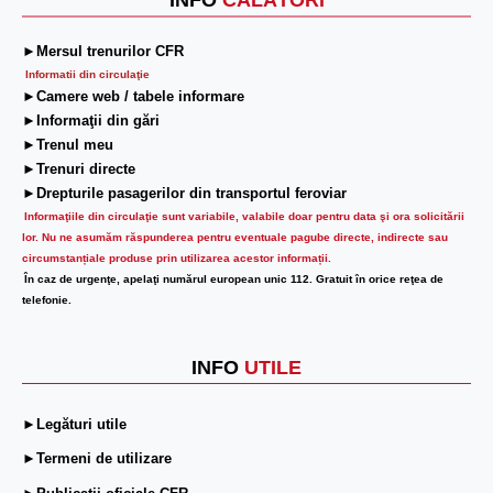
INFO
CĂLĂTORI
►Mersul trenurilor CFR
Informatii din circulaţie
►Camere web / tabele informare
►Informaţii din gări
►Trenul meu
►Trenuri directe
►Drepturile pasagerilor din transportul feroviar
Informaţiile din circulaţie sunt variabile, valabile doar pentru data şi ora solicitării
lor.
Nu ne asumăm răspunderea pentru eventuale pagube directe, indirecte sau
circumstanțiale produse prin utilizarea acestor informații.
În caz de urgenţe, apelaţi numărul european unic 112. Gratuit în orice reţea de
telefonie.
INFO
UTILE
►Legături utile
►Termeni de utilizare