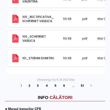
VALENTINA
100_RECTIFICATIVA_ 
55 KB
.pdf
Mar 05, 
SCHIFIRNET VASILICA
100_SCHIFIRNET 
55 KB
.pdf
Mar 05, 
VASILICA
56 KB
.pdf
Mar 05, 
101_STERIAN DUMITRU
Showing
1
to
5
of
252
files
1
2
3
4
5
6
…
51
Next
INFO
CĂLĂTORI
►Mersul trenurilor CFR