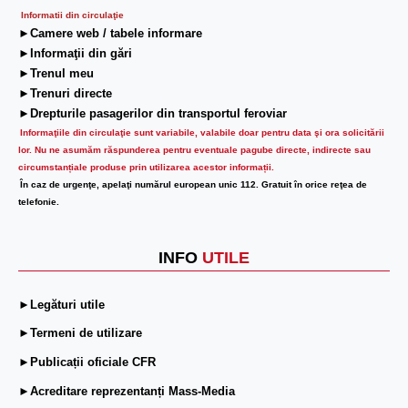
Informatii din circulaţie
►Camere web / tabele informare
►Informaţii din gări
►Trenul meu
►Trenuri directe
►Drepturile pasagerilor din transportul feroviar
Informaţiile din circulaţie sunt variabile, valabile doar pentru data şi ora solicitării
lor.
Nu ne asumăm răspunderea pentru eventuale pagube directe, indirecte sau
circumstanțiale produse prin utilizarea acestor informații.
În caz de urgenţe, apelaţi numărul european unic 112. Gratuit în orice reţea de
telefonie.
INFO
UTILE
►Legături utile
►Termeni de utilizare
►Publicații oficiale CFR
►Acreditare reprezentanți Mass-Media