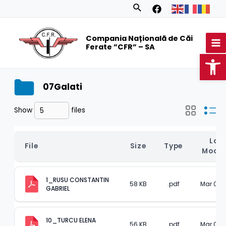
Skip
Search
to
MA
content
Compania Națională de Căi
M
Ferate ”CFR” – SA
Op
07Galati
Show
files
Last
File
Size
Type
Modif
1_RUSU CONSTANTIN 
58 KB
.pdf
Mar 05, 
GABRIEL
10_TURCU ELENA 
56 KB
.pdf
Mar 05, 