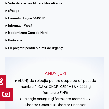
►Solicitare acces filmare Mass-Media
►ePetiție
►Formular Legea 544/2001
►Informații Presă
►Modernizare Gara de Nord
►Hartă site
►Fii pregătit pentru situații de urgență
ANUNŢURI
►ANUNȚ de selecție pentru ocuparea a 1 post de
membru în CA-ul CNCF „CFR” – SA - 2025 și
formulare F1-F5
►Selecție anunțuri și formulare membri CA,
Director General și Director Financiar