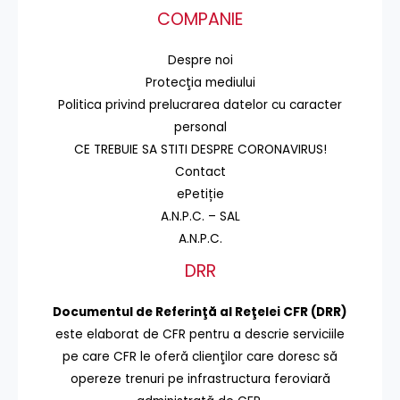
COMPANIE
Despre noi
Protecţia mediului
Politica privind prelucrarea datelor cu caracter
personal
CE TREBUIE SA STITI DESPRE CORONAVIRUS!
Contact
ePetiție
A.N.P.C. – SAL
A.N.P.C.
DRR
Documentul de Referinţă al Reţelei CFR (DRR)
este elaborat de CFR pentru a descrie serviciile
pe care CFR le oferă clienţilor care doresc să
opereze trenuri pe infrastructura feroviară