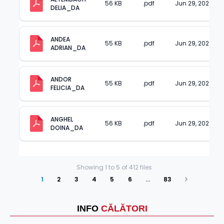
56 KB
.pdf
Jun 29, 2023
DELIA_DA
ANDEA 
55 KB
.pdf
Jun 29, 2023
ADRIAN_DA
ANDOR 
55 KB
.pdf
Jun 29, 2023
FELICIA_DA
ANGHEL 
56 KB
.pdf
Jun 29, 2023
DOINA_DA
Showing
1
to
5
of
412
files
1
2
3
4
5
6
…
83
Next
INFO
CĂLĂTORI