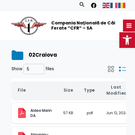
Skip
Search
to
MA
content
Compania Națională de Căi
M
Ferate ”CFR” – SA
Op
02Craiova
Show
files
Last 
File
Size
Type
Modified
Aldea Marin 
57 KB
.pdf
Jun 12, 2024
DA
Almajanu 