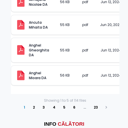
56 KB
.pdf
Jun 12, 2024
Nicolae DA
Ancuta 
55 KB
.pdf
Jun 20, 2024
Mihaita DA
Anghel 
Gheorghita 
55 KB
.pdf
Jun 12, 2024
DA
Anghel 
56 KB
.pdf
Jun 12, 2024
Mioara DA
Showing
1
to
5
of
114
files
1
2
3
4
5
6
…
23
Next
INFO
CĂLĂTORI