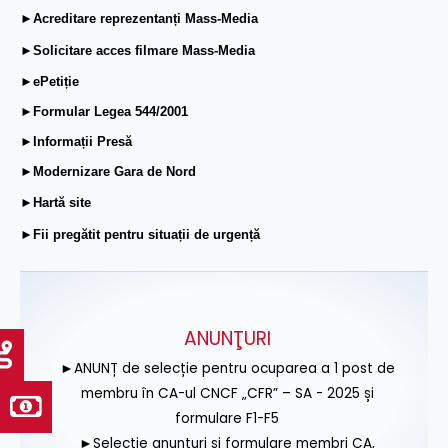
►Acreditare reprezentanți Mass-Media
►Solicitare acces filmare Mass-Media
►ePetiție
►Formular Legea 544/2001
►Informații Presă
►Modernizare Gara de Nord
►Hartă site
►Fii pregătit pentru situații de urgență
ANUNŢURI
►ANUNȚ de selecție pentru ocuparea a 1 post de
membru în CA-ul CNCF „CFR” – SA - 2025 și
formulare F1-F5
►Selecție anunțuri și formulare membri CA,