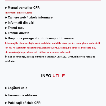
►Mersul trenurilor CFR
Informatii din circulaţie
►Camere web / tabele informare
►Informaţii din gări
►Trenul meu
►Trenuri directe
►Drepturile pasagerilor din transportul feroviar
Informaţiile din circulaţie sunt variabile, valabile doar pentru data şi ora solicitării
lor.
Nu ne asumăm răspunderea pentru eventuale pagube directe, indirecte sau
circumstanțiale produse prin utilizarea acestor informații.
În caz de urgenţe, apelaţi numărul european unic 112. Gratuit în orice reţea de
telefonie.
INFO
UTILE
►Legături utile
►Termeni de utilizare
►Publicații oficiale CFR