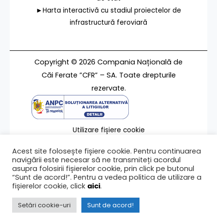
►Harta interactivă cu stadiul proiectelor de
infrastructură feroviară
Copyright © 2026 Compania Națională de
Căi Ferate ”CFR” – SA. Toate drepturile
rezervate.
Utilizare fișiere cookie
Termeni de utilizare
Acest site folosește fișiere cookie. Pentru continuarea
Contact
navigării este necesar să ne transmiteți acordul
asupra folosirii fișierelor cookie, prin click pe butonul
“Sunt de acord!”. Pentru a vedea politica de utilizare a
fișierelor cookie, click
aici
.
Ultima modificare a paginii 12/06/2024
Setări cookie-uri
Sunt de acord!