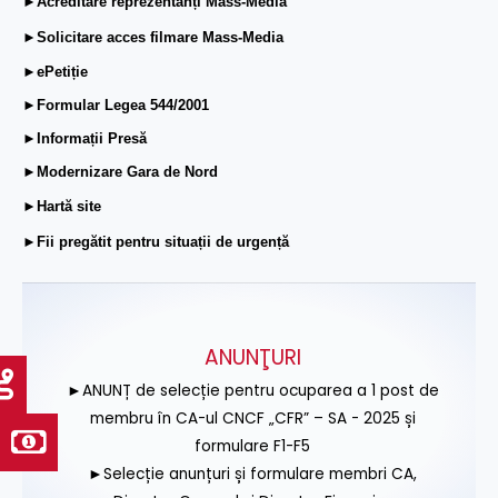
►Acreditare reprezentanți Mass-Media
►Solicitare acces filmare Mass-Media
►ePetiție
►Formular Legea 544/2001
►Informații Presă
►Modernizare Gara de Nord
►Hartă site
►Fii pregătit pentru situații de urgență
ANUNŢURI
►ANUNȚ de selecție pentru ocuparea a 1 post de
membru în CA-ul CNCF „CFR” – SA - 2025 și
formulare F1-F5
►Selecție anunțuri și formulare membri CA,