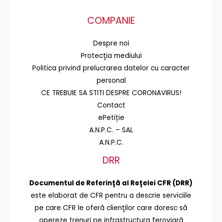
COMPANIE
Despre noi
Protecţia mediului
Politica privind prelucrarea datelor cu caracter
personal
CE TREBUIE SA STITI DESPRE CORONAVIRUS!
Contact
ePetiție
A.N.P.C. – SAL
A.N.P.C.
DRR
Documentul de Referinţă al Reţelei CFR (DRR)
este elaborat de CFR pentru a descrie serviciile
pe care CFR le oferă clienţilor care doresc să
opereze trenuri pe infrastructura feroviară