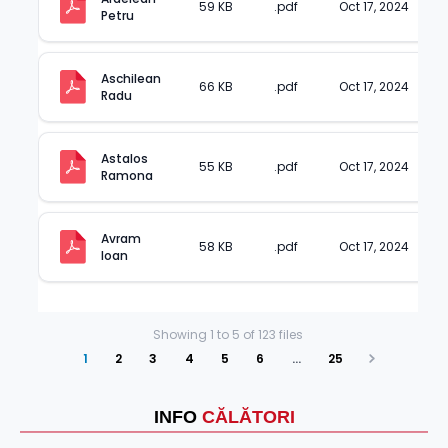
59 KB
.pdf
Oct 17, 2024
Petru
Aschilean 
66 KB
.pdf
Oct 17, 2024
Radu
Astalos 
55 KB
.pdf
Oct 17, 2024
Ramona
Avram 
58 KB
.pdf
Oct 17, 2024
Ioan
Showing
1
to
5
of
123
files
1
2
3
4
5
6
…
25
Next
INFO
CĂLĂTORI