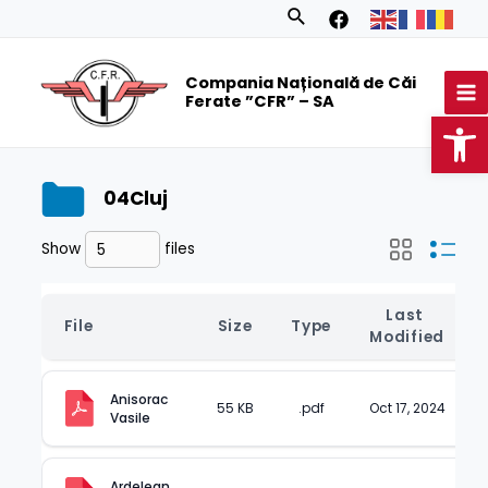
Skip
Search
to
MA
content
Compania Națională de Căi
M
Ferate ”CFR” – SA
Op
04Cluj
Show
files
Last 
File
Size
Type
Modified
Anisorac 
55 KB
.pdf
Oct 17, 2024
Vasile
Ardelean 