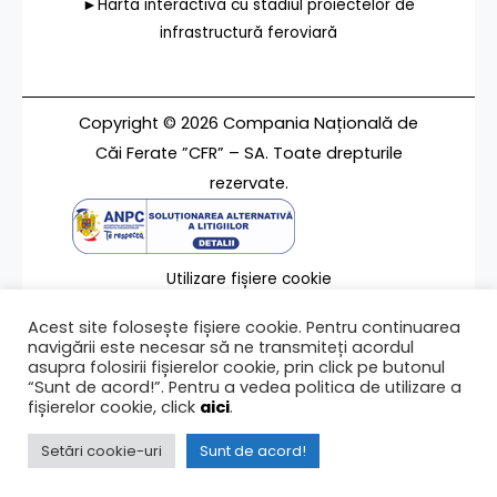
►Harta interactivă cu stadiul proiectelor de
infrastructură feroviară
Copyright © 2026 Compania Națională de
Căi Ferate ”CFR” – SA. Toate drepturile
rezervate.
Utilizare fișiere cookie
Termeni de utilizare
Acest site folosește fișiere cookie. Pentru continuarea
Contact
navigării este necesar să ne transmiteți acordul
asupra folosirii fișierelor cookie, prin click pe butonul
“Sunt de acord!”. Pentru a vedea politica de utilizare a
fișierelor cookie, click
aici
.
Ultima modificare a paginii 17/10/2024
Setări cookie-uri
Sunt de acord!