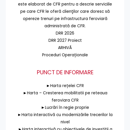
este elaborat de CFR pentru a descrie serviciile
pe care CFR le oferă clienţilor care doresc să
opereze trenuri pe infrastructura feroviară
administrată de CFR.
DRR 2026
DRR 2027 Proiect
ARHIVĂ
Proceduri Operaționale
PUNCT DE INFORMARE
►Harta rețelei CFR
►Harta – Cresterea mobilitatii pe reteaua
feroviara CFR
►Lucrări în regie proprie
►Harta interactivă cu modernizările trecerilor la
nivel
►Harta interactivă cu obiectivele de investiții a