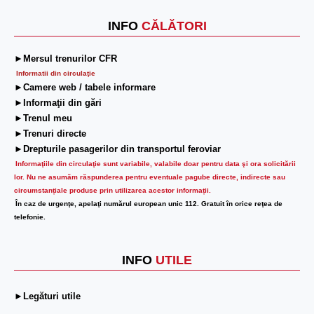
INFO
CĂLĂTORI
►Mersul trenurilor CFR
Informatii din circulaţie
►Camere web / tabele informare
►Informaţii din gări
►Trenul meu
►Trenuri directe
►Drepturile pasagerilor din transportul feroviar
Informaţiile din circulaţie sunt variabile, valabile doar pentru data şi ora solicitării
lor.
Nu ne asumăm răspunderea pentru eventuale pagube directe, indirecte sau
circumstanțiale produse prin utilizarea acestor informații.
În caz de urgenţe, apelaţi numărul european unic 112. Gratuit în orice reţea de
telefonie.
INFO
UTILE
►Legături utile