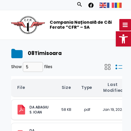
Skip
Search
to
MA
content
Compania Națională de Căi
M
Ferate ”CFR” – SA
Op
08Timisoara
Show
files
Last 
File
Size
Type
Modified
DA ABAGIU 
58 KB
.pdf
Jan 19, 2024
S. IOAN
DA 