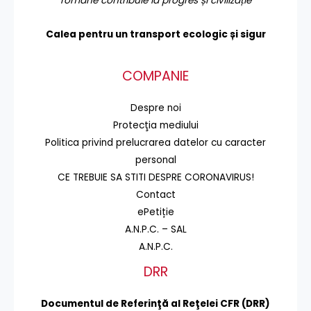
române contribuie la progres și civilizație
Calea pentru un transport
ecologic și sigur
COMPANIE
Despre noi
Protecţia mediului
Politica privind prelucrarea datelor cu caracter
personal
CE TREBUIE SA STITI DESPRE CORONAVIRUS!
Contact
ePetiție
A.N.P.C. – SAL
A.N.P.C.
DRR
Documentul de Referinţă al Reţelei CFR (DRR)