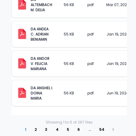
ALTEMBACH 
56 KB
.pdf
Mar 07, 2024
M. DELIA
DA ANDEA 
C. ADRIAN 
55 KB
.pdf
Jan 19, 2024
BENIAMIN
DA ANDOR 
V. FELICIA 
55 KB
.pdf
Jan 19, 2024
MARIANA
DA ANGHEL I. 
DOINA 
56 KB
.pdf
Jun 19, 2024
MARIA
Showing
1
to
5
of
267
files
1
2
3
4
5
6
…
54
Next