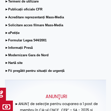
►Termeni de utilizare
►Publicații oficiale CFR
►Acreditare reprezentanți Mass-Media
►Solicitare acces filmare Mass-Media
►ePetiție
►Formular Legea 544/2001
►Informații Presă
►Modernizare Gara de Nord
►Hartă site
►Fii pregătit pentru situații de urgență
ANUNŢURI
►ANUNȚ de selecție pentru ocuparea a 1 post de
membru în CA-ul CNCF „CFR” – SA - 2025 și