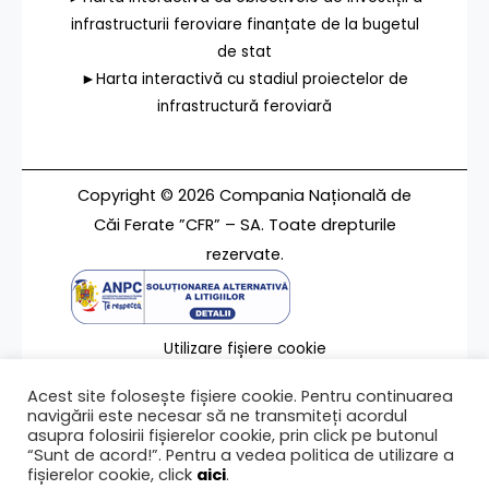
infrastructurii feroviare finanțate de la bugetul
de stat
►Harta interactivă cu stadiul proiectelor de
infrastructură feroviară
Copyright © 2026 Compania Națională de
Căi Ferate ”CFR” – SA. Toate drepturile
rezervate.
Utilizare fișiere cookie
Termeni de utilizare
Acest site folosește fișiere cookie. Pentru continuarea
Contact
navigării este necesar să ne transmiteți acordul
asupra folosirii fișierelor cookie, prin click pe butonul
“Sunt de acord!”. Pentru a vedea politica de utilizare a
fișierelor cookie, click
aici
.
Ultima modificare a paginii 19/01/2024