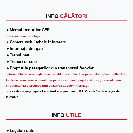
Next
INFO
CĂLĂTORI
►Mersul trenurilor CFR
Informatii din circulaţie
►Camere web / tabele informare
►Informaţii din gări
►Trenul meu
►Trenuri directe
►Drepturile pasagerilor din transportul feroviar
Informaţiile din circulaţie sunt variabile, valabile doar pentru data şi ora solicitării
lor.
Nu ne asumăm răspunderea pentru eventuale pagube directe, indirecte sau
circumstanțiale produse prin utilizarea acestor informații.
În caz de urgenţe, apelaţi numărul european unic 112. Gratuit în orice reţea de
telefonie.
INFO
UTILE
►Legături utile