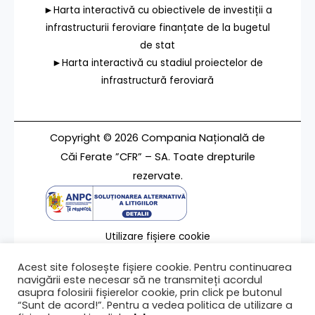
►Harta interactivă cu obiectivele de investiții a
infrastructurii feroviare finanțate de la bugetul
de stat
►Harta interactivă cu stadiul proiectelor de
infrastructură feroviară
Copyright © 2026 Compania Națională de
Căi Ferate ”CFR” – SA. Toate drepturile
rezervate.
Utilizare fișiere cookie
Termeni de utilizare
Acest site folosește fișiere cookie. Pentru continuarea
Contact
navigării este necesar să ne transmiteți acordul
asupra folosirii fișierelor cookie, prin click pe butonul
“Sunt de acord!”. Pentru a vedea politica de utilizare a