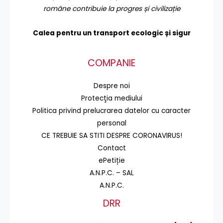
române contribuie la progres și civilizație
Calea pentru un transport
ecologic și sigur
COMPANIE
Despre noi
Protecţia mediului
Politica privind prelucrarea datelor cu caracter
personal
CE TREBUIE SA STITI DESPRE CORONAVIRUS!
Contact
ePetiție
A.N.P.C. – SAL
A.N.P.C.
DRR