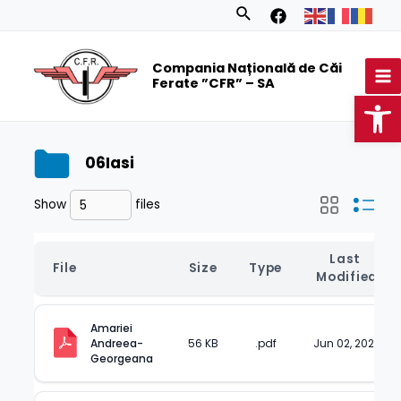
Skip
Search
to
MA
content
Compania Națională de Căi
M
Ferate ”CFR” – SA
Op
06Iasi
Show
files
Last 
File
Size
Type
Modified
Amariei 
Andreea-
56 KB
.pdf
Jun 02, 2025
Georgeana