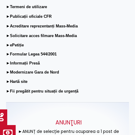
►Termeni de utilizare
►Publicații oficiale CFR
►Acreditare reprezentanți Mass-Media
►Solicitare acces filmare Mass-Media
►ePetiție
►Formular Legea 544/2001
►Informații Presă
►Modernizare Gara de Nord
►Hartă site
►Fii pregătit pentru situații de urgență
ANUNŢURI
►ANUNȚ de selecție pentru ocuparea a 1 post de