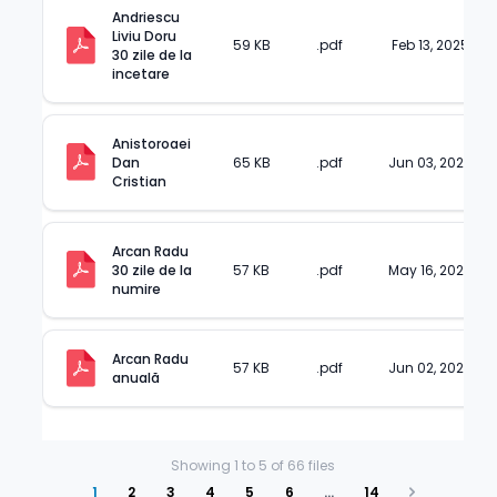
Andriescu 
Liviu Doru 
59 KB
.pdf
Feb 13, 2025
30 zile de la 
incetare
Anistoroaei 
Dan 
65 KB
.pdf
Jun 03, 2025
Cristian
Arcan Radu 
30 zile de la 
57 KB
.pdf
May 16, 2025
numire
Arcan Radu 
57 KB
.pdf
Jun 02, 2025
anuală
Showing
1
to
5
of
66
files
1
2
3
4
5
6
…
14