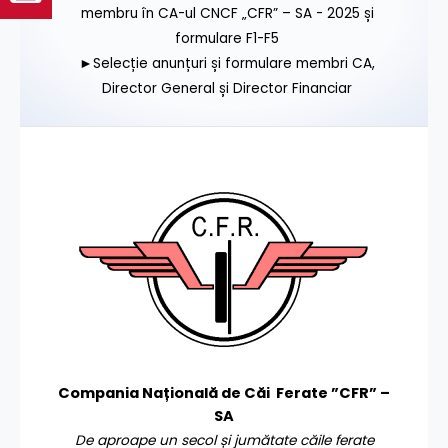
membru în CA-ul CNCF „CFR” – SA - 2025 și
formulare F1-F5
►Selecție anunțuri și formulare membri CA,
Director General și Director Financiar
Compania Națională de Căi Ferate ”CFR” –
SA
De aproape un secol și jumătate căile ferate