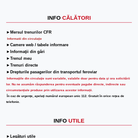
INFO
CĂLĂTORI
►Mersul trenurilor CFR
Informatii din circulaţie
►Camere web / tabele informare
►Informaţii din gări
►Trenul meu
►Trenuri directe
►Drepturile pasagerilor din transportul feroviar
Informaţiile din circulaţie sunt variabile, valabile doar pentru data şi ora solicitării
lor.
Nu ne asumăm răspunderea pentru eventuale pagube directe, indirecte sau
circumstanțiale produse prin utilizarea acestor informații.
În caz de urgenţe, apelaţi numărul european unic 112. Gratuit în orice reţea de
telefonie.
INFO
UTILE
►Legături utile