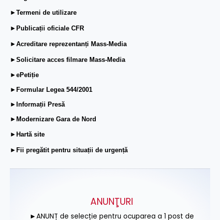
►Termeni de utilizare
►Publicații oficiale CFR
►Acreditare reprezentanți Mass-Media
►Solicitare acces filmare Mass-Media
►ePetiție
►Formular Legea 544/2001
►Informații Presă
►Modernizare Gara de Nord
►Hartă site
►Fii pregătit pentru situații de urgență
ANUNŢURI
►ANUNȚ de selecție pentru ocuparea a 1 post de