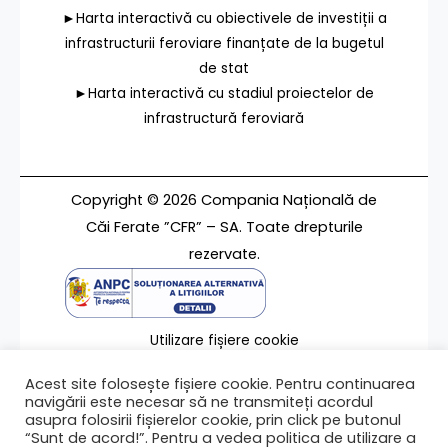
►Harta interactivă cu obiectivele de investiții a
infrastructurii feroviare finanțate de la bugetul
de stat
►Harta interactivă cu stadiul proiectelor de
infrastructură feroviară
Copyright © 2026 Compania Națională de
Căi Ferate ”CFR” – SA. Toate drepturile
rezervate.
Utilizare fișiere cookie
Termeni de utilizare
Acest site folosește fișiere cookie. Pentru continuarea
Contact
navigării este necesar să ne transmiteți acordul
asupra folosirii fișierelor cookie, prin click pe butonul
“Sunt de acord!”. Pentru a vedea politica de utilizare a