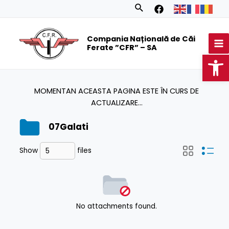
Skip
Search
to
MA
content
Compania Națională de Căi
M
Ferate ”CFR” – SA
Op
MOMENTAN ACEASTA PAGINA ESTE ÎN CURS DE
ACTUALIZARE...
07Galati
Show
files
No attachments found.