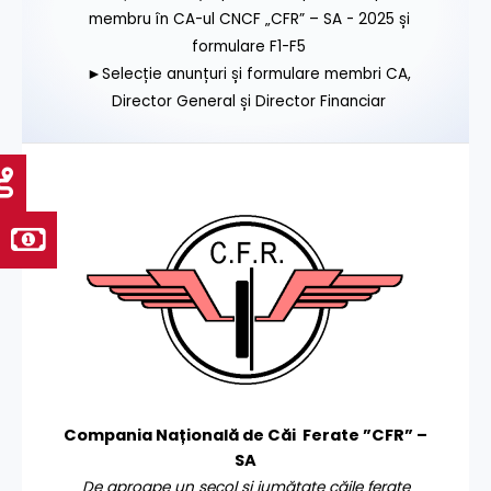
membru în CA-ul CNCF „CFR” – SA - 2025 și
formulare F1-F5
►Selecție anunțuri și formulare membri CA,
Director General și Director Financiar
Compania Națională de Căi Ferate ”CFR” –
SA
De aproape un secol și jumătate căile ferate