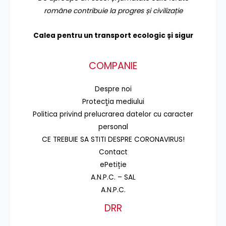
române contribuie la progres și civilizație
Calea pentru un transport
ecologic și sigur
COMPANIE
Despre noi
Protecţia mediului
Politica privind prelucrarea datelor cu caracter
personal
CE TREBUIE SA STITI DESPRE CORONAVIRUS!
Contact
ePetiție
A.N.P.C. – SAL
A.N.P.C.
DRR