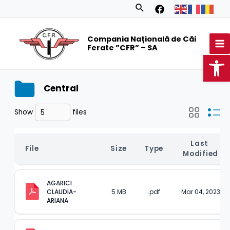
Skip
Search
to
MA
content
Compania Națională de Căi
M
Ferate ”CFR” – SA
Op
Central
Show
files
Last 
File
Size
Type
Modified
AGARICI 
CLAUDIA-
5 MB
.pdf
Mar 04, 2023
ARIANA