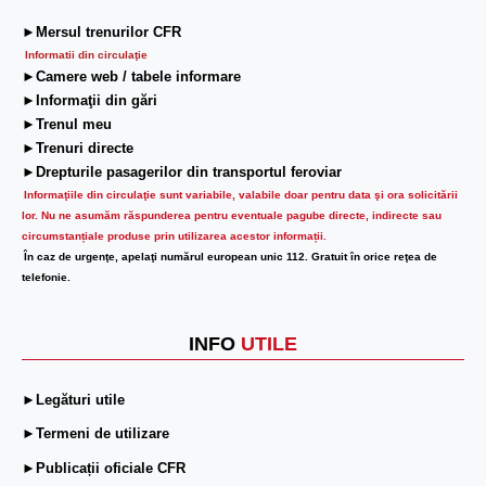
►Mersul trenurilor CFR
Informatii din circulaţie
►Camere web / tabele informare
►Informaţii din gări
►Trenul meu
►Trenuri directe
►Drepturile pasagerilor din transportul feroviar
Informaţiile din circulaţie sunt variabile, valabile doar pentru data şi ora solicitării
lor.
Nu ne asumăm răspunderea pentru eventuale pagube directe, indirecte sau
circumstanțiale produse prin utilizarea acestor informații.
În caz de urgenţe, apelaţi numărul european unic 112. Gratuit în orice reţea de
telefonie.
INFO
UTILE
►Legături utile
►Termeni de utilizare
►Publicații oficiale CFR