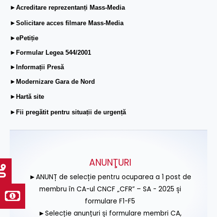
►Acreditare reprezentanți Mass-Media
►Solicitare acces filmare Mass-Media
►ePetiție
►Formular Legea 544/2001
►Informații Presă
►Modernizare Gara de Nord
►Hartă site
►Fii pregătit pentru situații de urgență
ANUNŢURI
►ANUNȚ de selecție pentru ocuparea a 1 post de
membru în CA-ul CNCF „CFR” – SA - 2025 și
formulare F1-F5
►Selecție anunțuri și formulare membri CA,