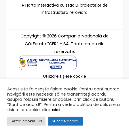
►Harta interactivă cu stadiul proiectelor de
infrastructură feroviară
Copyright © 2026 Compania Națională de
Căi Ferate ”CFR” – SA. Toate drepturile
rezervate.
Utilizare fișiere cookie
Termeni de utilizare
Acest site folosește fișiere cookie. Pentru continuarea
Contact
navigării este necesar să ne transmiteți acordul
asupra folosirii fișierelor cookie, prin click pe butonul
“Sunt de acord!”. Pentru a vedea politica de utilizare a
fișierelor cookie, click
aici
.
Ultima modificare a paginii 23/05/2023
Setări cookie-uri
Sunt de acord!