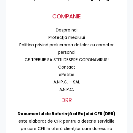
COMPANIE
Despre noi
Protecţia mediului
Politica privind prelucrarea datelor cu caracter
personal
CE TREBUIE SA STITI DESPRE CORONAVIRUS!
Contact
ePetiție
A.N.P.C. – SAL
A.N.P.C.
DRR
Documentul de Referinţă al Reţelei CFR (DRR)
este elaborat de CFR pentru a descrie serviciile
pe care CFR le oferă clienţilor care doresc să