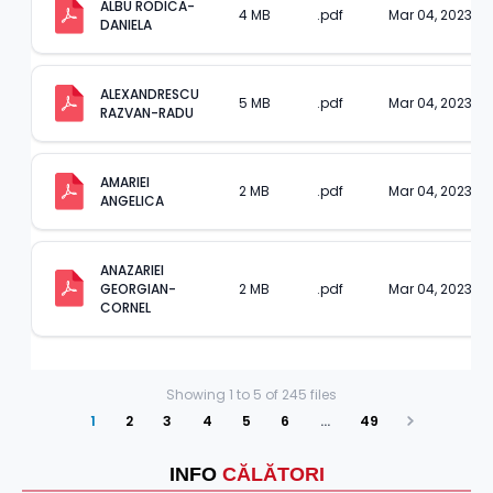
ALBU RODICA-
4 MB
.pdf
Mar 04, 2023
DANIELA
ALEXANDRESCU 
5 MB
.pdf
Mar 04, 2023
RAZVAN-RADU
AMARIEI 
2 MB
.pdf
Mar 04, 2023
ANGELICA
ANAZARIEI 
GEORGIAN-
2 MB
.pdf
Mar 04, 2023
CORNEL
Showing
1
to
5
of
245
files
1
2
3
4
5
6
…
49
Next
INFO
CĂLĂTORI