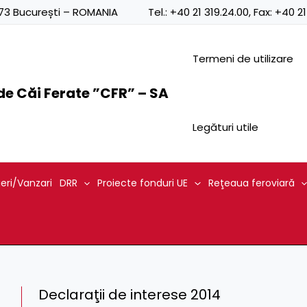
0873 București – ROMANIA
Tel.:
+40 21 319.24.00
, Fax:
+40 21
Termeni de utilizare
e Căi Ferate ”CFR” – SA
Legături utile
ieri/Vanzari
DRR
Proiecte fonduri UE
Reţeaua feroviară
Declaraţii de interese 2014