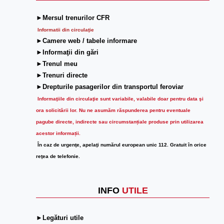
►Mersul trenurilor CFR
Informatii din circulaţie
►Camere web / tabele informare
►Informaţii din gări
►Trenul meu
►Trenuri directe
►Drepturile pasagerilor din transportul feroviar
Informaţiile din circulaţie sunt variabile, valabile doar pentru data şi
ora solicitării lor.
Nu ne asumăm răspunderea pentru eventuale
pagube directe, indirecte sau circumstanțiale produse prin utilizarea
acestor informații.
În caz de urgenţe, apelaţi numărul european unic 112. Gratuit în orice
reţea de telefonie.
INFO
UTILE
►Legături utile