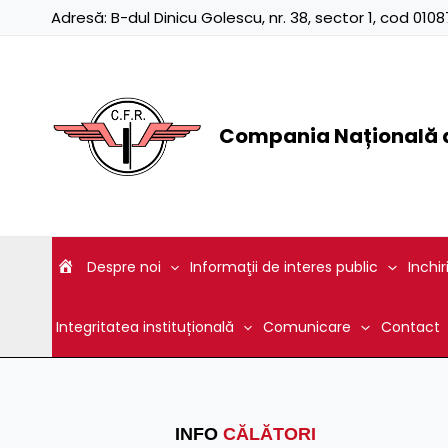
Skip
Adresă:
B-dul Dinicu Golescu, nr. 38, sector 1, cod 01
to
content
Compania Națională d
Despre noi
Informaţii de interes public
Inchir
Integritatea instituțională
Comunicare
Contact
INFO
CĂLĂTORI