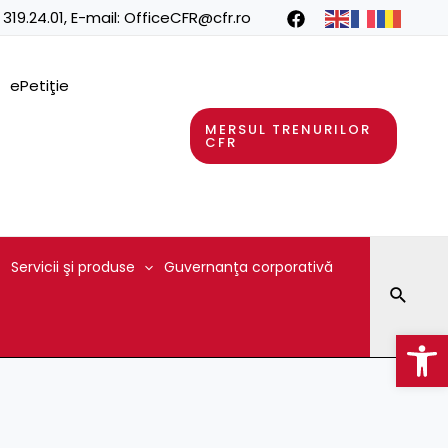
 319.24.01
, E-mail:
OfficeCFR@cfr.ro
ePetiţie
MERSUL TRENURILOR
CFR
Servicii şi produse
Guvernanţa corporativă
Searc
Op