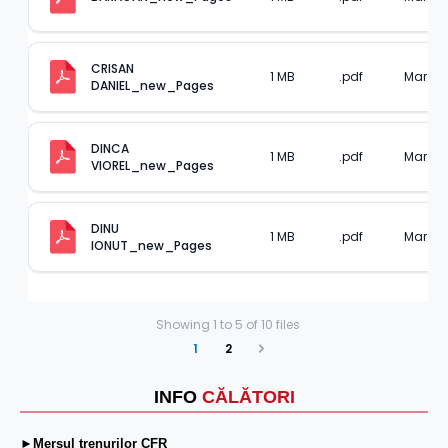
CRISAN 
1 MB
.pdf
Mar 05,
DANIEL_new_Pages
DINCA 
1 MB
.pdf
Mar 05,
VIOREL_new_Pages
DINU 
1 MB
.pdf
Mar 05,
IONUT_new_Pages
Showing
1
to
5
of
10
files
1
2
Next
INFO
CĂLĂTORI
►Mersul trenurilor CFR