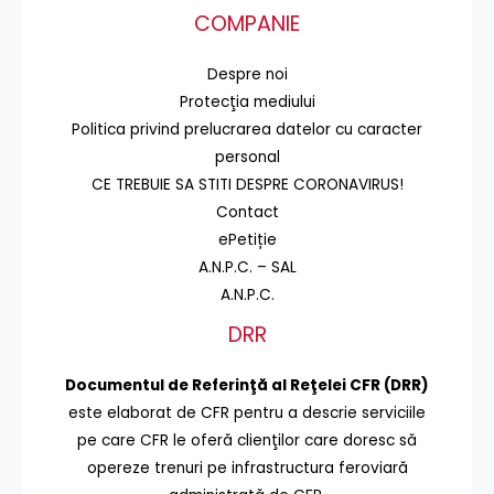
COMPANIE
Despre noi
Protecţia mediului
Politica privind prelucrarea datelor cu caracter
personal
CE TREBUIE SA STITI DESPRE CORONAVIRUS!
Contact
ePetiție
A.N.P.C. – SAL
A.N.P.C.
DRR
Documentul de Referinţă al Reţelei CFR (DRR)
este elaborat de CFR pentru a descrie serviciile
pe care CFR le oferă clienţilor care doresc să
opereze trenuri pe infrastructura feroviară