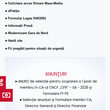
►Solicitare acces filmare Mass-Media
►ePetiție
►Formular Legea 544/2001
►Informații Presă
►Modernizare Gara de Nord
►Hartă site
►Fii pregătit pentru situații de urgență
ANUNŢURI
►ANUNȚ de selecție pentru ocuparea a 1 post de
membru în CA-ul CNCF „CFR” – SA - 2025 și
formulare F1-F5
►Selecție anunțuri și formulare membri CA,
Director General și Director Financiar