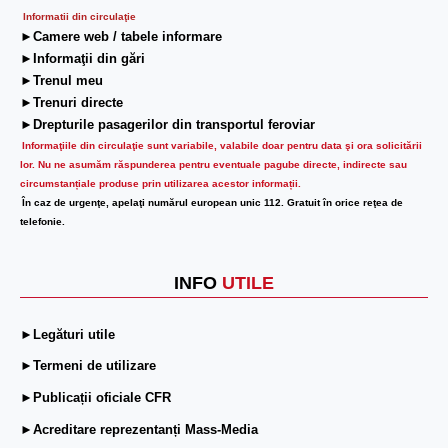
Informatii din circulaţie
►Camere web / tabele informare
►Informaţii din gări
►Trenul meu
►Trenuri directe
►Drepturile pasagerilor din transportul feroviar
Informaţiile din circulaţie sunt variabile, valabile doar pentru data şi ora solicitării
lor.
Nu ne asumăm răspunderea pentru eventuale pagube directe, indirecte sau
circumstanțiale produse prin utilizarea acestor informații.
În caz de urgenţe, apelaţi numărul european unic 112. Gratuit în orice reţea de
telefonie.
INFO
UTILE
►Legături utile
►Termeni de utilizare
►Publicații oficiale CFR
►Acreditare reprezentanți Mass-Media