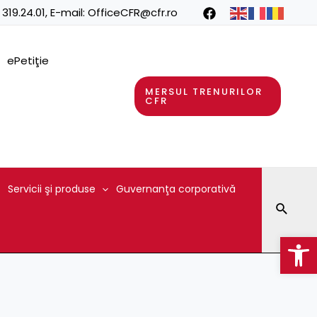
 319.24.01
, E-mail:
OfficeCFR@cfr.ro
ePetiţie
MERSUL TRENURILOR
CFR
Servicii şi produse
Guvernanţa corporativă
Searc
Op