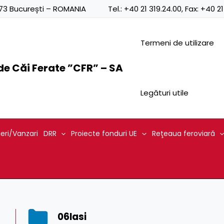
0873 București – ROMANIA
Tel.:
+40 21 319.24.00
, Fax:
+40 21
Termeni de utilizare
e Căi Ferate ”CFR” – SA
Legături utile
ieri/Vanzari
DRR
Proiecte fonduri UE
Reţeaua feroviară
06Iasi