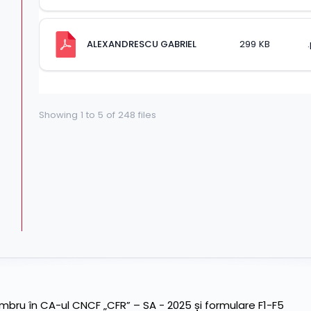
ALEXANDRESCU GABRIEL
299 KB
Showing
1
to
5
of
248
files
ru în CA-ul CNCF „CFR” – SA - 2025 și formulare F1-F5