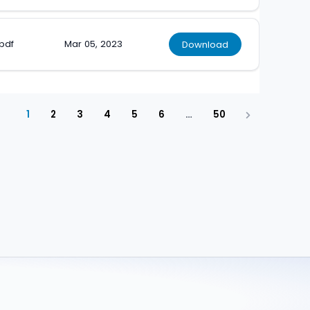
.pdf
Mar 05, 2023
Download
1
2
3
4
5
6
…
50
Next