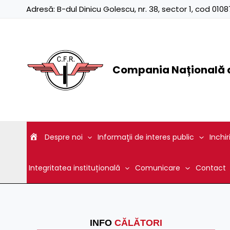
Skip
Adresă:
B-dul Dinicu Golescu, nr. 38, sector 1, cod 01
to
content
Compania Națională d
Despre noi
Informaţii de interes public
Inchir
Integritatea instituțională
Comunicare
Contact
INFO
CĂLĂTORI