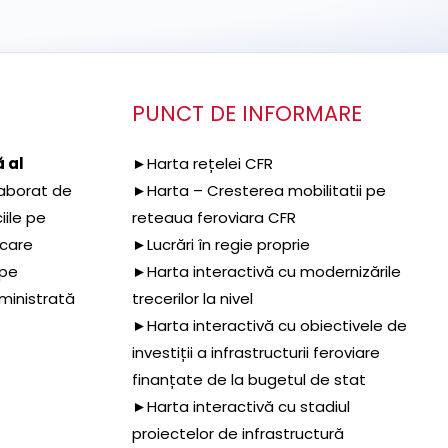
PUNCT DE INFORMARE
 al
►Harta rețelei CFR
aborat de
►Harta – Cresterea mobilitatii pe
iile pe
reteaua feroviara CFR
 care
►Lucrări în regie proprie
 pe
►Harta interactivă cu modernizările
dministrată
trecerilor la nivel
►Harta interactivă cu obiectivele de
investiții a infrastructurii feroviare
finanțate de la bugetul de stat
►Harta interactivă cu stadiul
proiectelor de infrastructură