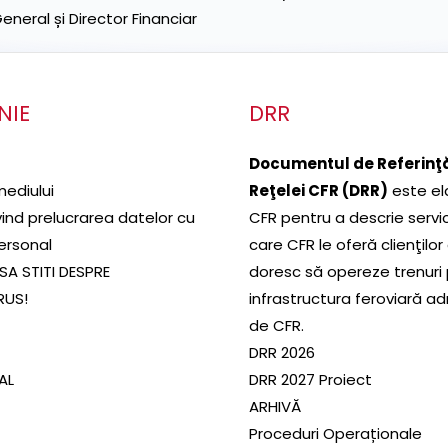
neral și Director Financiar
NIE
DRR
Documentul de Referinţă
mediului
Reţelei CFR (DRR)
este el
ivind prelucrarea datelor cu
CFR pentru a descrie servic
ersonal
care CFR le oferă clienţilor
SA STITI DESPRE
doresc să opereze trenuri
RUS!
infrastructura feroviară a
de CFR.
DRR 2026
SAL
DRR 2027 Proiect
ARHIVĂ
Proceduri Operaționale