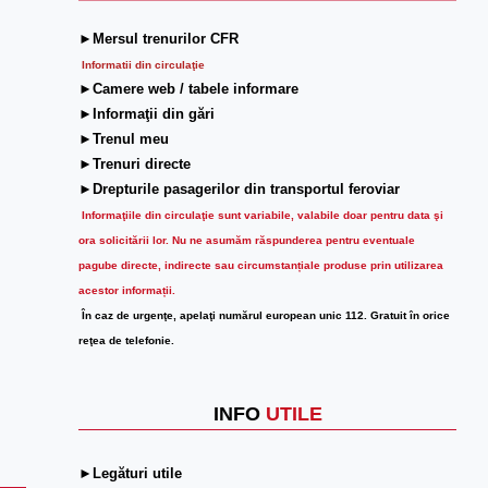
►Mersul trenurilor CFR
Informatii din circulaţie
►Camere web / tabele informare
►Informaţii din gări
►Trenul meu
►Trenuri directe
►Drepturile pasagerilor din transportul feroviar
Informaţiile din circulaţie sunt variabile, valabile doar pentru data şi
ora solicitării lor.
Nu ne asumăm răspunderea pentru eventuale
pagube directe, indirecte sau circumstanțiale produse prin utilizarea
acestor informații.
În caz de urgenţe, apelaţi numărul european unic 112. Gratuit în orice
reţea de telefonie.
INFO
UTILE
►Legături utile