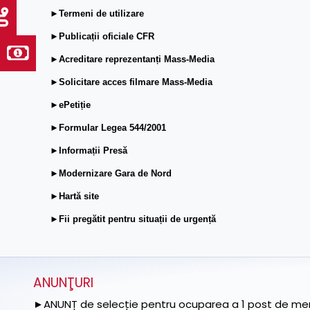
►Termeni de utilizare
►Publicații oficiale CFR
►Acreditare reprezentanți Mass-Media
►Solicitare acces filmare Mass-Media
►ePetiție
►Formular Legea 544/2001
►Informații Presă
►Modernizare Gara de Nord
►Hartă site
►Fii pregătit pentru situații de urgență
ANUNŢURI
►ANUNȚ de selecție pentru ocuparea a 1 post de memb