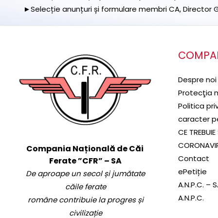
►Selecție anunțuri și formulare membri CA, Director Ge
COMPA
Despre noi
Protecţia 
Politica pr
caracter p
CE TREBUIE 
CORONAVI
Compania Națională de Căi
Contact
Ferate ”CFR” – SA
ePetiție
De aproape un secol și jumătate
A.N.P.C. – 
căile ferate
A.N.P.C.
române contribuie la progres și
civilizație