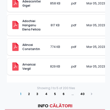
Adeaconitei 
858 KB
.pdf
Mar 05, 2023
Gigel
Adochiei 
Hanganu 
817 KB
.pdf
Mar 05, 2023
Elena Felicia
Ailincai 
774 KB
.pdf
Mar 05, 2023
Constantin
Amaricai 
829 KB
.pdf
Mar 05, 2023
Vergil
Showing
1
to
5
of
200
files
1
2
3
4
5
6
…
40
Next
INFO
CĂLĂTORI