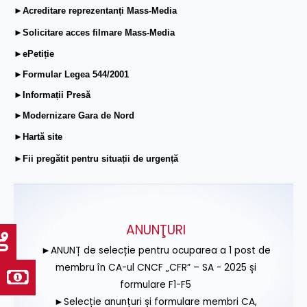
►Acreditare reprezentanți Mass-Media
►Solicitare acces filmare Mass-Media
►ePetiție
►Formular Legea 544/2001
►Informații Presă
►Modernizare Gara de Nord
►Hartă site
►Fii pregătit pentru situații de urgență
ANUNŢURI
►ANUNȚ de selecție pentru ocuparea a 1 post de
membru în CA-ul CNCF „CFR” – SA - 2025 și
formulare F1-F5
►Selecție anunțuri și formulare membri CA,