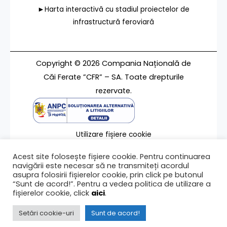
►Harta interactivă cu stadiul proiectelor de
infrastructură feroviară
Copyright © 2026 Compania Națională de
Căi Ferate ”CFR” – SA. Toate drepturile
rezervate.
Utilizare fișiere cookie
Termeni de utilizare
Acest site folosește fișiere cookie. Pentru continuarea
Contact
navigării este necesar să ne transmiteți acordul
asupra folosirii fișierelor cookie, prin click pe butonul
“Sunt de acord!”. Pentru a vedea politica de utilizare a
fișierelor cookie, click
aici
.
Ultima modificare a paginii 05/03/2023
Setări cookie-uri
Sunt de acord!