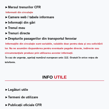
►Mersul trenurilor CFR
Informatii din circulaţie
►Camere web / tabele informare
►Informaţii din gări
►Trenul meu
►Trenuri directe
►Drepturile pasagerilor din transportul feroviar
Informaţiile din circulaţie sunt variabile, valabile doar pentru data şi ora solicitării
lor.
Nu ne asumăm răspunderea pentru eventuale pagube directe, indirecte sau
circumstanțiale produse prin utilizarea acestor informații.
În caz de urgenţe, apelaţi numărul european unic 112. Gratuit în orice reţea de
telefonie.
INFO
UTILE
►Legături utile
►Termeni de utilizare
►Publicații oficiale CFR