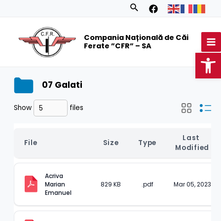
Skip
Search
to
MA
content
Compania Națională de Căi
M
Ferate ”CFR” – SA
Op
07 Galati
Show
files
Last 
File
Size
Type
Modified
Acriva 
Marian 
829 KB
.pdf
Mar 05, 2023
Emanuel