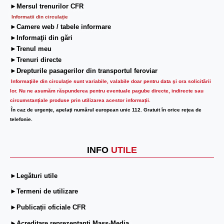
►Mersul trenurilor CFR
Informatii din circulaţie
►Camere web / tabele informare
►Informaţii din gări
►Trenul meu
►Trenuri directe
►Drepturile pasagerilor din transportul feroviar
Informaţiile din circulaţie sunt variabile, valabile doar pentru data şi ora solicitării
lor.
Nu ne asumăm răspunderea pentru eventuale pagube directe, indirecte sau
circumstanțiale produse prin utilizarea acestor informații.
În caz de urgenţe, apelaţi numărul european unic 112. Gratuit în orice reţea de
telefonie.
INFO
UTILE
►Legături utile
►Termeni de utilizare
►Publicații oficiale CFR
►Acreditare reprezentanți Mass-Media