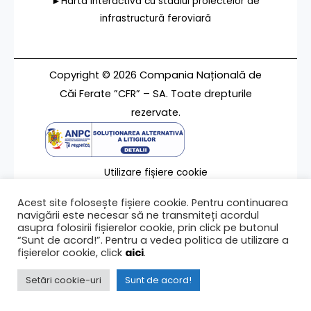
►Harta interactivă cu stadiul proiectelor de
infrastructură feroviară
Copyright © 2026 Compania Națională de
Căi Ferate ”CFR” – SA. Toate drepturile
rezervate.
Utilizare fișiere cookie
Termeni de utilizare
Acest site folosește fișiere cookie. Pentru continuarea
Contact
navigării este necesar să ne transmiteți acordul
asupra folosirii fișierelor cookie, prin click pe butonul
“Sunt de acord!”. Pentru a vedea politica de utilizare a
fișierelor cookie, click
aici
.
Ultima modificare a paginii 05/03/2023
Setări cookie-uri
Sunt de acord!