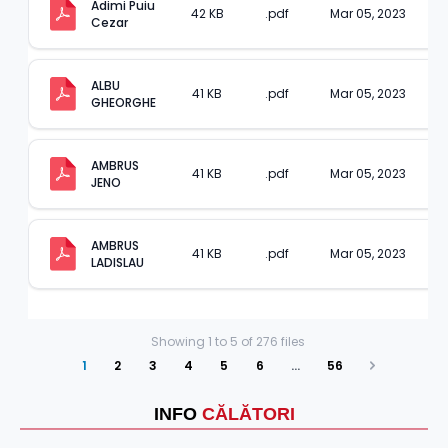
Adimi Puiu 
42 KB
.pdf
Mar 05, 2023
Cezar
ALBU 
41 KB
.pdf
Mar 05, 2023
GHEORGHE
AMBRUS 
41 KB
.pdf
Mar 05, 2023
JENO
AMBRUS 
41 KB
.pdf
Mar 05, 2023
LADISLAU
Showing
1
to
5
of
276
files
1
2
3
4
5
6
…
56
Next
INFO
CĂLĂTORI