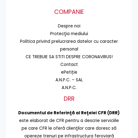
COMPANIE
Despre noi
Protecţia mediului
Politica privind prelucrarea datelor cu caracter
personal
CE TREBUIE SA STITI DESPRE CORONAVIRUS!
Contact
ePetiție
A.N.P.C. – SAL
A.N.P.C.
DRR
Documentul de Referinţă al Reţelei CFR (DRR)
este elaborat de CFR pentru a descrie serviciile
pe care CFR le oferă clienţilor care doresc să
opereze trenuri pe infrastructura feroviară