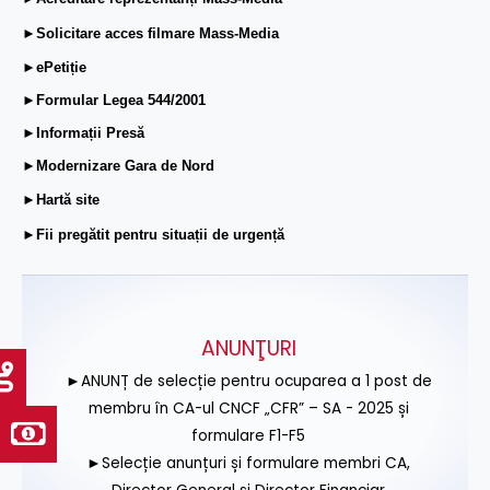
►Solicitare acces filmare Mass-Media
►ePetiție
►Formular Legea 544/2001
►Informații Presă
►Modernizare Gara de Nord
►Hartă site
►Fii pregătit pentru situații de urgență
ANUNŢURI
►ANUNȚ de selecție pentru ocuparea a 1 post de
membru în CA-ul CNCF „CFR” – SA - 2025 și
formulare F1-F5
►Selecție anunțuri și formulare membri CA,