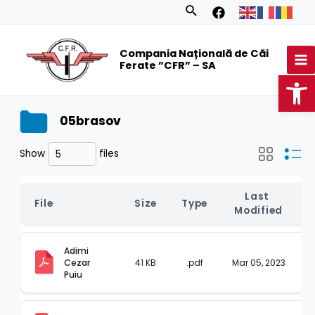
Skip
Search
to
MA
content
Compania Națională de Căi
M
Ferate ”CFR” – SA
Op
05brasov
Show
files
Last 
File
Size
Type
Modified
Adimi 
Cezar 
41 KB
.pdf
Mar 05, 2023
Puiu