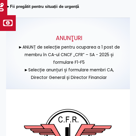
►Fii pregătit pentru situații de urgență
ANUNŢURI
►ANUNȚ de selecție pentru ocuparea a 1 post de
membru în CA-ul CNCF „CFR” – SA - 2025 și
formulare F1-F5
►Selecție anunțuri și formulare membri CA,
Director General și Director Financiar