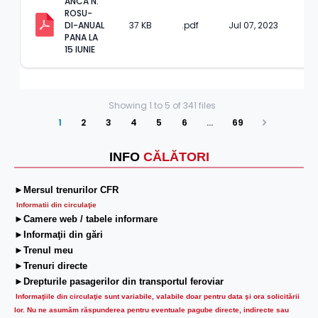
ANCA N. 
ROSU-
DI-ANUAL 
37 KB
.pdf
Jul 07, 2023
PANA LA 
15 IUNIE
Showing
1
to
5
of
341
files
1
2
3
4
5
6
…
69
Next
INFO
CĂLĂTORI
►Mersul trenurilor CFR
Informatii din circulaţie
►Camere web / tabele informare
►Informaţii din gări
►Trenul meu
►Trenuri directe
►Drepturile pasagerilor din transportul feroviar
Informaţiile din circulaţie sunt variabile, valabile doar pentru data şi ora solicitării
lor.
Nu ne asumăm răspunderea pentru eventuale pagube directe, indirecte sau