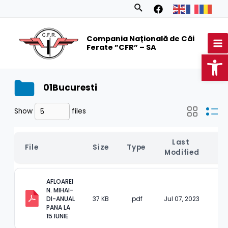
Skip
Search
to
MA
content
Compania Națională de Căi
M
Ferate ”CFR” – SA
Op
01Bucuresti
Show
files
Last 
File
Size
Type
Modified
AFLOAREI 
N. MIHAI-
DI-ANUAL 
37 KB
.pdf
Jul 07, 2023
PANA LA 
15 IUNIE