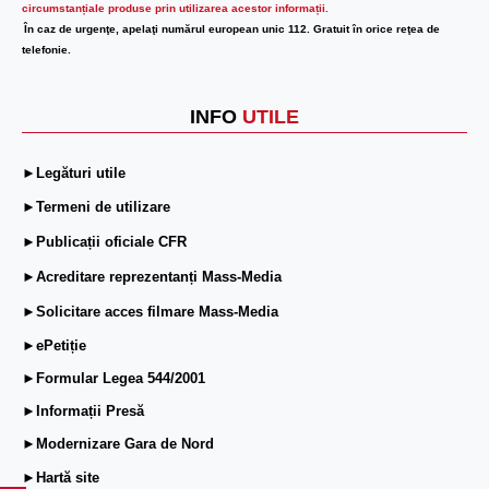
circumstanțiale produse prin utilizarea acestor informații.
În caz de urgenţe, apelaţi numărul european unic 112. Gratuit în orice reţea de
telefonie.
INFO
UTILE
►Legături utile
►Termeni de utilizare
►Publicații oficiale CFR
►Acreditare reprezentanți Mass-Media
►Solicitare acces filmare Mass-Media
►ePetiție
►Formular Legea 544/2001
►Informații Presă
►Modernizare Gara de Nord
►Hartă site