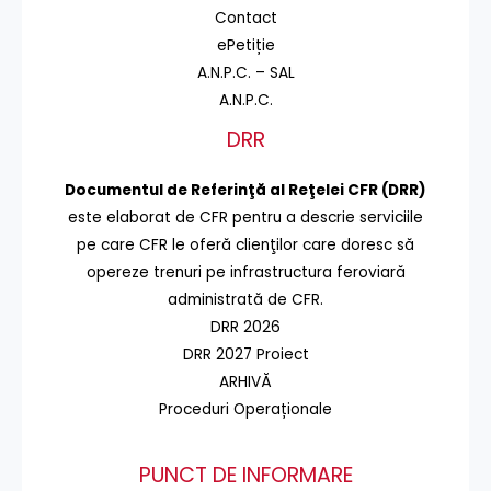
Contact
ePetiție
A.N.P.C. – SAL
A.N.P.C.
DRR
Documentul de Referinţă al Reţelei CFR (DRR)
este elaborat de CFR pentru a descrie serviciile
pe care CFR le oferă clienţilor care doresc să
opereze trenuri pe infrastructura feroviară
administrată de CFR.
DRR 2026
DRR 2027 Proiect
ARHIVĂ
Proceduri Operaționale
PUNCT DE INFORMARE