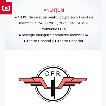
ANUNŢURI
►ANUNȚ de selecție pentru ocuparea a 1 post de
membru în CA-ul CNCF „CFR” – SA - 2025 și
formulare F1-F5
►Selecție anunțuri și formulare membri CA,
Director General și Director Financiar