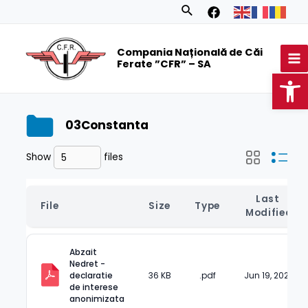
Skip
Search
to
MA
content
Compania Națională de Căi
M
Ferate ”CFR” – SA
Op
03Constanta
Show
files
Last 
File
Size
Type
Modified
Abzait 
Nedret - 
declaratie 
36 KB
.pdf
Jun 19, 2024
de interese 
anonimizata