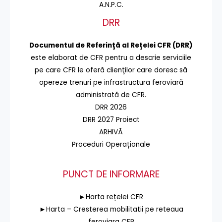
A.N.P.C.
DRR
Documentul de Referinţă al Reţelei CFR (DRR)
este elaborat de CFR pentru a descrie serviciile
pe care CFR le oferă clienţilor care doresc să
opereze trenuri pe infrastructura feroviară
administrată de CFR.
DRR 2026
DRR 2027 Proiect
ARHIVĂ
Proceduri Operaționale
PUNCT DE INFORMARE
►Harta rețelei CFR
►Harta – Cresterea mobilitatii pe reteaua
feroviara CFR