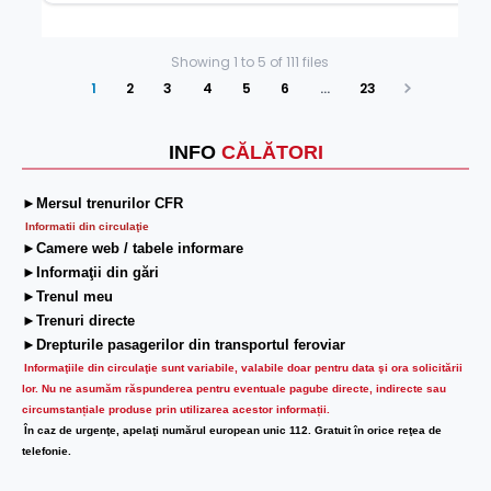
Showing
1
to
5
of
111
files
1
2
3
4
5
6
…
23
Next
INFO
CĂLĂTORI
►Mersul trenurilor CFR
Informatii din circulaţie
►Camere web / tabele informare
►Informaţii din gări
►Trenul meu
►Trenuri directe
►Drepturile pasagerilor din transportul feroviar
Informaţiile din circulaţie sunt variabile, valabile doar pentru data şi ora solicitării
lor.
Nu ne asumăm răspunderea pentru eventuale pagube directe, indirecte sau
circumstanțiale produse prin utilizarea acestor informații.
În caz de urgenţe, apelaţi numărul european unic 112. Gratuit în orice reţea de
telefonie.