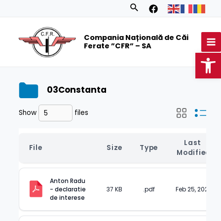
Skip
Search
to
MA
content
Compania Națională de Căi
M
Ferate ”CFR” – SA
Op
03Constanta
Show
files
Last 
File
Size
Type
Modified
Anton Radu 
- declaratie 
37 KB
.pdf
Feb 25, 2025
de interese