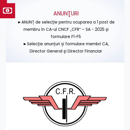
ANUNŢURI
►ANUNȚ de selecție pentru ocuparea a 1 post de
membru în CA-ul CNCF „CFR” – SA - 2025 și
formulare F1-F5
►Selecție anunțuri și formulare membri CA,
Director General și Director Financiar