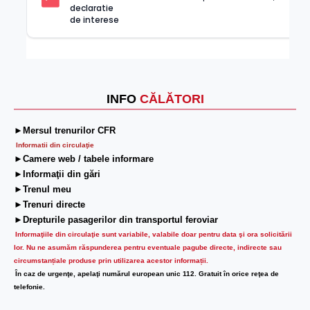
declaratie 
de interese
INFO
CĂLĂTORI
►Mersul trenurilor CFR
Informatii din circulaţie
►Camere web / tabele informare
►Informaţii din gări
►Trenul meu
►Trenuri directe
►Drepturile pasagerilor din transportul feroviar
Informaţiile din circulaţie sunt variabile, valabile doar pentru data şi ora solicitării
lor.
Nu ne asumăm răspunderea pentru eventuale pagube directe, indirecte sau
circumstanțiale produse prin utilizarea acestor informații.
În caz de urgenţe, apelaţi numărul european unic 112. Gratuit în orice reţea de
telefonie.