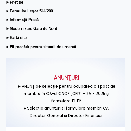
►ePetiție
►Formular Legea 544/2001
►Informații Presă
►Modernizare Gara de Nord
►Hartă site
►Fii pregătit pentru situații de urgență
ANUNŢURI
►ANUNȚ de selecție pentru ocuparea a 1 post de
membru în CA-ul CNCF „CFR” – SA - 2025 și
formulare F1-F5
►Selecție anunțuri și formulare membri CA,
Director General și Director Financiar