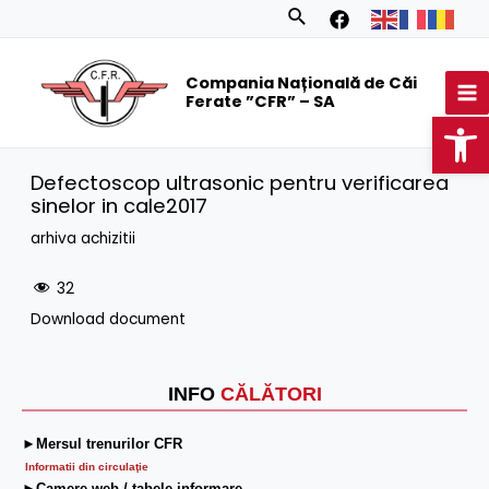
Skip
Search
to
MA
content
Compania Națională de Căi
M
Ferate ”CFR” – SA
Op
Defectoscop ultrasonic pentru verificarea
sinelor in cale2017
arhiva achizitii
32
Download document
INFO
CĂLĂTORI
►Mersul trenurilor CFR
Informatii din circulaţie