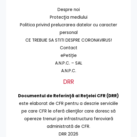
Despre noi
Protecţia mediului
Politica privind prelucrarea datelor cu caracter
personal
CE TREBUIE SA STITI DESPRE CORONAVIRUS!
Contact
ePetiție
A.N.P.C. – SAL
A.N.P.C.
DRR
Documentul de Referinţă al Reţelei CFR (DRR)
este elaborat de CFR pentru a descrie serviciile
pe care CFR le oferă clienţilor care doresc să
opereze trenuri pe infrastructura feroviară
administrată de CFR.
DRR 2026