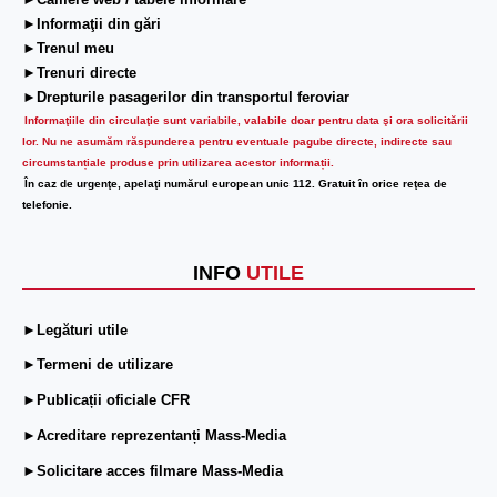
►Camere web / tabele informare
►Informaţii din gări
►Trenul meu
►Trenuri directe
►Drepturile pasagerilor din transportul feroviar
Informaţiile din circulaţie sunt variabile, valabile doar pentru data şi ora solicitării
lor.
Nu ne asumăm răspunderea pentru eventuale pagube directe, indirecte sau
circumstanțiale produse prin utilizarea acestor informații.
În caz de urgenţe, apelaţi numărul european unic 112. Gratuit în orice reţea de
telefonie.
INFO
UTILE
►Legături utile
►Termeni de utilizare
►Publicații oficiale CFR
►Acreditare reprezentanți Mass-Media
►Solicitare acces filmare Mass-Media