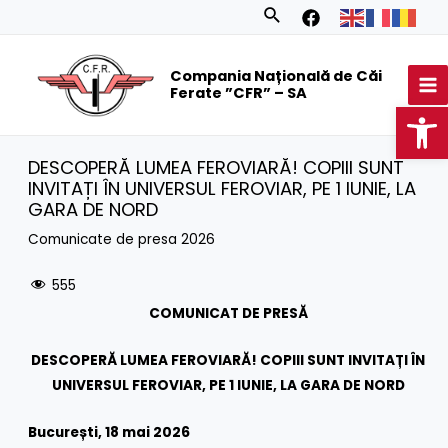
Skip
Search
to
MA
content
Compania Națională de Căi
M
Ferate ”CFR” – SA
Op
DESCOPERĂ LUMEA FEROVIARĂ! COPIII SUNT
INVITAȚI ÎN UNIVERSUL FEROVIAR, PE 1 IUNIE, LA
GARA DE NORD
Comunicate de presa 2026
555
COMUNICAT DE PRESĂ
DESCOPERĂ LUMEA FEROVIARĂ!
COPIII SUNT INVITAȚI ÎN
UNIVERSUL FEROVIAR, PE 1 IUNIE, LA GARA DE NORD
București, 18 mai 2026