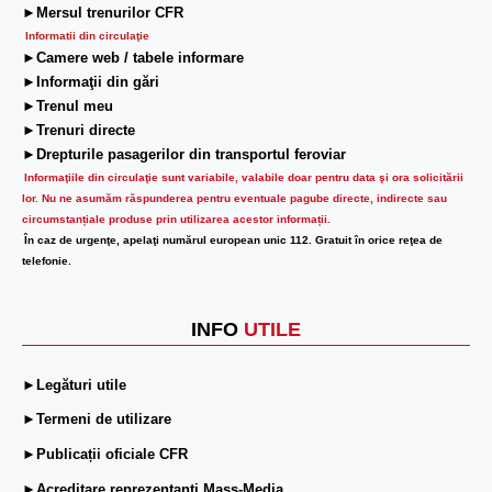
►Mersul trenurilor CFR
Informatii din circulaţie
►Camere web / tabele informare
►Informaţii din gări
►Trenul meu
►Trenuri directe
►Drepturile pasagerilor din transportul feroviar
Informaţiile din circulaţie sunt variabile, valabile doar pentru data şi ora solicitării
lor.
Nu ne asumăm răspunderea pentru eventuale pagube directe, indirecte sau
circumstanțiale produse prin utilizarea acestor informații.
În caz de urgenţe, apelaţi numărul european unic 112. Gratuit în orice reţea de
telefonie.
INFO
UTILE
►Legături utile
►Termeni de utilizare
►Publicații oficiale CFR
►Acreditare reprezentanți Mass-Media