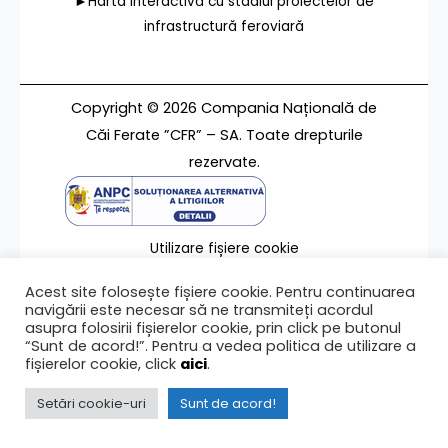
►Harta interactivă cu stadiul proiectelor de
infrastructură feroviară
Copyright © 2026 Compania Națională de
Căi Ferate ”CFR” – SA. Toate drepturile
rezervate.
Utilizare fișiere cookie
Termeni de utilizare
Acest site folosește fișiere cookie. Pentru continuarea
Contact
navigării este necesar să ne transmiteți acordul
asupra folosirii fișierelor cookie, prin click pe butonul
“Sunt de acord!”. Pentru a vedea politica de utilizare a
fișierelor cookie, click
aici
.
Ultima modificare a paginii 18/05/2026
Setări cookie-uri
Sunt de acord!