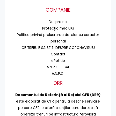
COMPANIE
Despre noi
Protecţia mediului
Politica privind prelucrarea datelor cu caracter
personal
CE TREBUIE SA STITI DESPRE CORONAVIRUS!
Contact
ePetiție
A.N.P.C. – SAL
A.N.P.C.
DRR
Documentul de Referinţă al Reţelei CFR (DRR)
este elaborat de CFR pentru a descrie serviciile
pe care CFR le oferă clienţilor care doresc să
opereze trenuri pe infrastructura feroviară