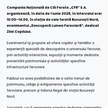
Compania Națională de Căi Ferate „CFR” S.A.
organizează, în data de 1 iunie 2026, în intervalul orar
10:00–14:00, în stația de cale ferată București Nord,
evenimentul „Descoperă Lumea Feroviară”, dedicat
Zilei Copilului.
Evenimentul își propune să ofere copiilor și familiilor o
experiență specială de descoperire a universului feroviar,
prin activități interactive, expoziții și momente dedicate
prezentării patrimoniului și activităților specifice
infrastructurii feroviare.
Publicul va avea posibilitatea de a vizita trenuri de
patrimoniu, utilaje și echipamente specifice activității
feroviare, precum și Salonul Regal din stația București
Nord.
Totodată, vor fi amenajate standuri dedicate campaniilor