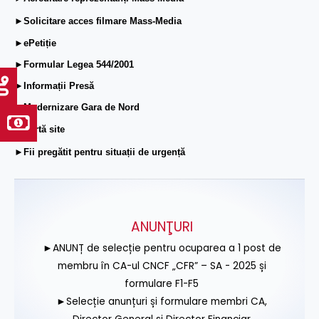
►Solicitare acces filmare Mass-Media
►ePetiție
►Formular Legea 544/2001
►Informații Presă
►Modernizare Gara de Nord
►Hartă site
►Fii pregătit pentru situații de urgență
ANUNŢURI
►ANUNȚ de selecție pentru ocuparea a 1 post de
membru în CA-ul CNCF „CFR” – SA - 2025 și
formulare F1-F5
►Selecție anunțuri și formulare membri CA,