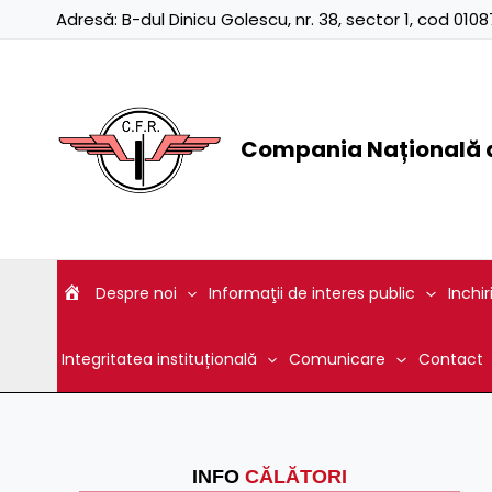
Skip
Adresă:
B-dul Dinicu Golescu, nr. 38, sector 1, cod 01
to
content
Compania Națională d
Despre noi
Informaţii de interes public
Inchir
Integritatea instituțională
Comunicare
Contact
INFO
CĂLĂTORI