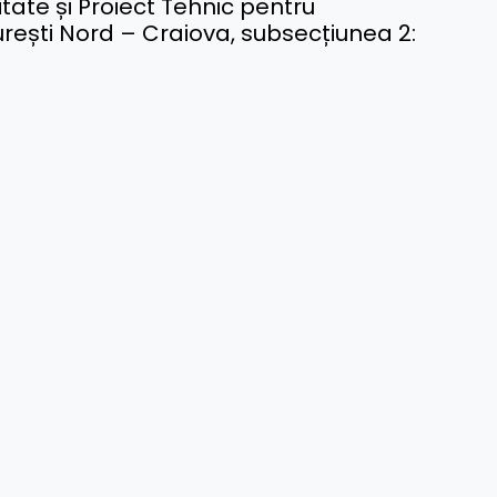
itate și Proiect Tehnic pentru
urești Nord – Craiova, subsecțiunea 2: