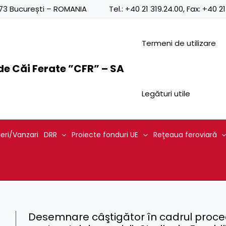
0873 București – ROMANIA
Tel.:
+40 21 319.24.00
, Fax:
+40 21
Termeni de utilizare
e Căi Ferate ”CFR” – SA
Legături utile
ieri/Vanzari
DRR
Proiecte fonduri UE
Reţeaua feroviară
Desemnare câştigător în cadrul procedu