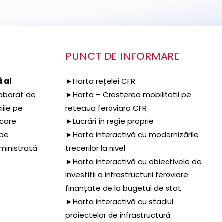
PUNCT DE INFORMARE
 al
►Harta rețelei CFR
aborat de
►Harta – Cresterea mobilitatii pe
iile pe
reteaua feroviara CFR
 care
►Lucrări în regie proprie
 pe
►Harta interactivă cu modernizările
dministrată
trecerilor la nivel
►Harta interactivă cu obiectivele de
investiții a infrastructurii feroviare
finanțate de la bugetul de stat
►Harta interactivă cu stadiul
proiectelor de infrastructură