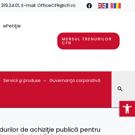
 319.24.01
, E-mail:
OfficeCFR@cfr.ro
ePetiţie
MERSUL TRENURILOR
CFR
Servicii şi produse
Guvernanţa corporativă
Searc
Op
rilor de achiziţie publică pentru