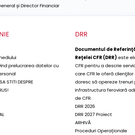
neral și Director Financiar
NIE
DRR
Documentul de Referinţă
mediului
Reţelei CFR (DRR)
este el
ivind prelucrarea datelor cu
CFR pentru a descrie servic
ersonal
care CFR le oferă clienţilor
SA STITI DESPRE
doresc să opereze trenuri
RUS!
infrastructura feroviară a
de CFR.
DRR 2026
SAL
DRR 2027 Proiect
ARHIVĂ
Proceduri Operaționale