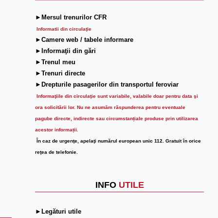
►Mersul trenurilor CFR
Informatii din circulaţie
►Camere web / tabele informare
►Informaţii din gări
►Trenul meu
►Trenuri directe
►Drepturile pasagerilor din transportul feroviar
Informaţiile din circulaţie sunt variabile, valabile doar pentru data şi
ora solicitării lor.
Nu ne asumăm răspunderea pentru eventuale
pagube directe, indirecte sau circumstanțiale produse prin utilizarea
acestor informații.
În caz de urgenţe, apelaţi numărul european unic 112. Gratuit în orice
reţea de telefonie.
INFO
UTILE
►Legături utile