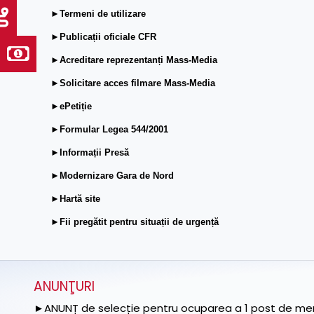
►Termeni de utilizare
►Publicații oficiale CFR
►Acreditare reprezentanți Mass-Media
►Solicitare acces filmare Mass-Media
►ePetiție
►Formular Legea 544/2001
►Informații Presă
►Modernizare Gara de Nord
►Hartă site
►Fii pregătit pentru situații de urgență
ANUNŢURI
►ANUNȚ de selecție pentru ocuparea a 1 post de memb