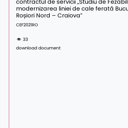
contractul de servicii „Studiu de Fezabil
modernizarea liniei de cale ferată Buc
Roșiori Nord – Craiova”
CEF2021RO
33
download document