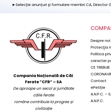
►Selecție anunțuri și formulare membri CA, Director Ge
COMPA
Despre noi
Protecţia 
Politica pr
caracter p
CE TREBUIE 
CORONAVI
Compania Națională de Căi
Contact
Ferate ”CFR” – SA
ePetiție
De aproape un secol și jumătate
A.N.P.C. – 
căile ferate
A.N.P.C.
române contribuie la progres și
civilizație