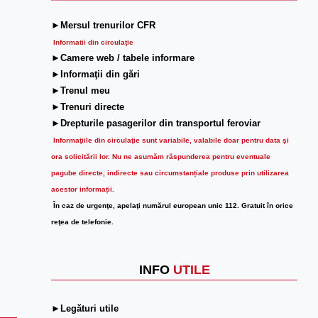
►Mersul trenurilor CFR
Informatii din circulaţie
►Camere web / tabele informare
►Informaţii din gări
►Trenul meu
►Trenuri directe
►Drepturile pasagerilor din transportul feroviar
Informaţiile din circulaţie sunt variabile, valabile doar pentru data şi
ora solicitării lor.
Nu ne asumăm răspunderea pentru eventuale
pagube directe, indirecte sau circumstanțiale produse prin utilizarea
acestor informații.
În caz de urgenţe, apelaţi numărul european unic 112. Gratuit în orice
reţea de telefonie.
INFO
UTILE
►Legături utile