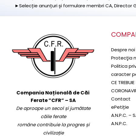
►Selecție anunțuri și formulare membri CA, Director Ge
COMPA
Despre noi
Protecţia 
Politica pr
caracter p
CE TREBUIE 
CORONAVI
Compania Națională de Căi
Contact
Ferate ”CFR” – SA
ePetiție
De aproape un secol și jumătate
A.N.P.C. – 
căile ferate
A.N.P.C.
române contribuie la progres și
civilizație