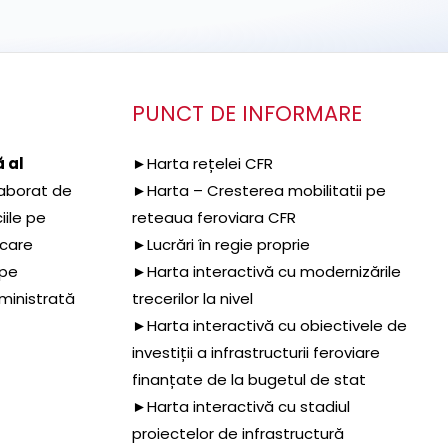
PUNCT DE INFORMARE
 al
►Harta rețelei CFR
aborat de
►Harta – Cresterea mobilitatii pe
iile pe
reteaua feroviara CFR
 care
►Lucrări în regie proprie
 pe
►Harta interactivă cu modernizările
dministrată
trecerilor la nivel
►Harta interactivă cu obiectivele de
investiții a infrastructurii feroviare
finanțate de la bugetul de stat
►Harta interactivă cu stadiul
proiectelor de infrastructură