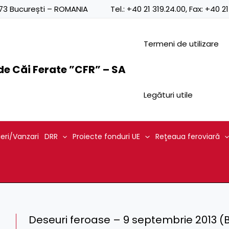
0873 București – ROMANIA
Tel.:
+40 21 319.24.00
, Fax:
+40 21
Termeni de utilizare
e Căi Ferate ”CFR” – SA
Legături utile
ieri/Vanzari
DRR
Proiecte fonduri UE
Reţeaua feroviară
Deseuri feroase – 9 septembrie 2013 