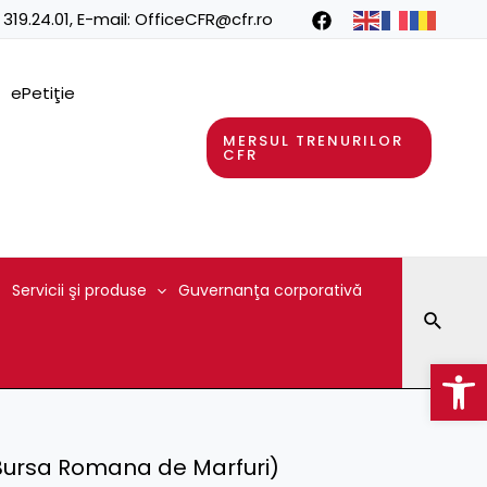
 319.24.01
, E-mail:
OfficeCFR@cfr.ro
ePetiţie
MERSUL TRENURILOR
CFR
Servicii şi produse
Guvernanţa corporativă
Searc
Op
(Bursa Romana de Marfuri)