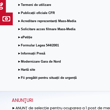
►Termeni de utilizare
►Publicații oficiale CFR
►Acreditare reprezentanți Mass-Media
►Solicitare acces filmare Mass-Media
►ePetiție
►Formular Legea 544/2001
►Informații Presă
►Modernizare Gara de Nord
►Hartă site
►Fii pregătit pentru situații de urgență
ANUNŢURI
►ANUNȚ de selecție pentru ocuparea a 1 post de memb