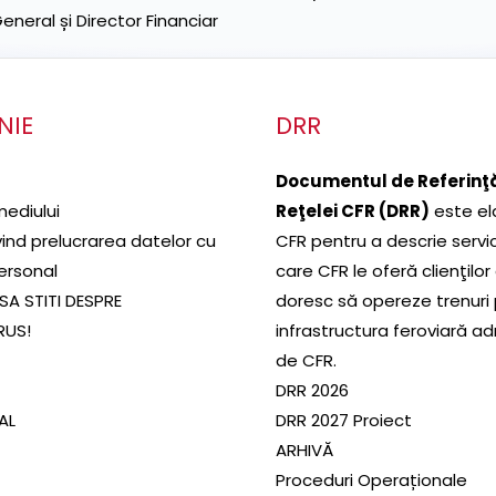
neral și Director Financiar
NIE
DRR
Documentul de Referinţă
mediului
Reţelei CFR (DRR)
este el
ivind prelucrarea datelor cu
CFR pentru a descrie servic
ersonal
care CFR le oferă clienţilor
SA STITI DESPRE
doresc să opereze trenuri
RUS!
infrastructura feroviară a
de CFR.
DRR 2026
SAL
DRR 2027 Proiect
ARHIVĂ
Proceduri Operaționale