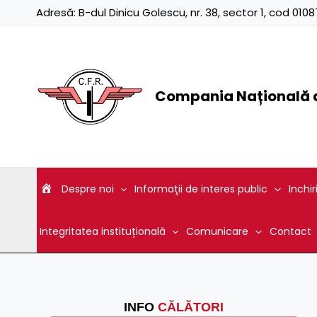
Skip
Adresă:
B-dul Dinicu Golescu, nr. 38, sector 1, cod 01
to
content
Compania Națională d
Despre noi
Informaţii de interes public
Inchir
Integritatea instituțională
Comunicare
Contact
INFO
CĂLĂTORI