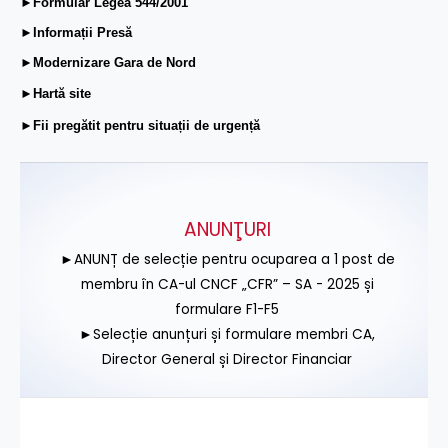
►Formular Legea 544/2001
►Informații Presă
►Modernizare Gara de Nord
►Hartă site
►Fii pregătit pentru situații de urgență
ANUNŢURI
►ANUNȚ de selecție pentru ocuparea a 1 post de
membru în CA-ul CNCF „CFR” – SA - 2025 și
formulare F1-F5
►Selecție anunțuri și formulare membri CA,
Director General și Director Financiar