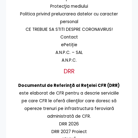
Protecţia mediului
Politica privind prelucrarea datelor cu caracter
personal
CE TREBUIE SA STITI DESPRE CORONAVIRUS!
Contact
ePetiție
A.N.P.C. – SAL
A.N.P.C.
DRR
Documentul de Referinţă al Reţelei CFR (DRR)
este elaborat de CFR pentru a descrie serviciile
pe care CFR le oferă clienţilor care doresc să
opereze trenuri pe infrastructura feroviară
administrată de CFR.
DRR 2026
DRR 2027 Proiect