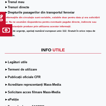
►Trenul meu
►Trenuri directe
►Drepturile pasagerilor din transportul feroviar
Informaţiile din circulaţie sunt variabile, valabile doar pentru data şi ora solicitării
lor.
Nu ne asumăm răspunderea pentru eventuale pagube directe, indirecte sau
circumstanțiale produse prin utilizarea acestor informații.
În caz de urgenţe, apelaţi numărul european unic 112. Gratuit în orice reţea de
telefonie.
INFO
UTILE
►Legături utile
►Termeni de utilizare
►Publicații oficiale CFR
►Acreditare reprezentanți Mass-Media
►Solicitare acces filmare Mass-Media
►ePetiție