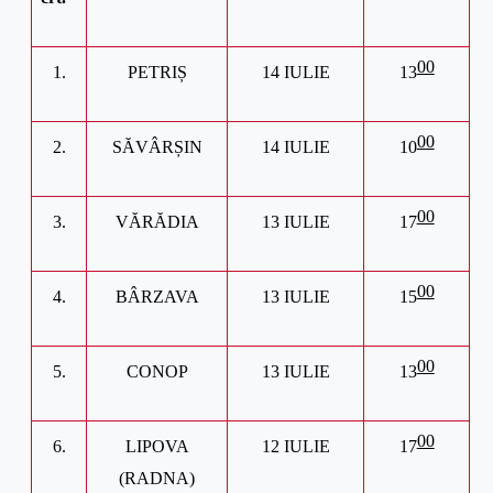
00
1.
PETRIȘ
14 IULIE
13
00
2
.
SĂVÂRȘIN
14
IULIE
10
00
3
.
V
ĂRĂDIA
13 IULIE
17
00
4
.
BÂR
ZAVA
13
IULIE
15
00
5.
CONOP
13 IULIE
13
00
6
.
LIPOVA
12 IULIE
17
(RADNA)