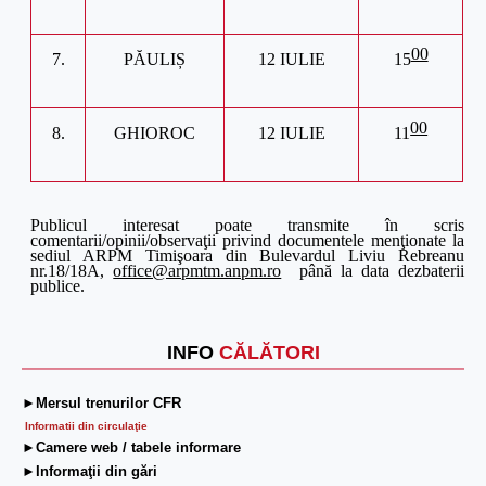
00
7.
P
ĂULIȘ
12 IULIE
15
00
8.
GHIOROC
12
IULIE
11
Publicul interesat poate transmite în scris
comentarii/opinii/observaţii privind documentele menţionate la
sediul ARPM Timişoara din Bulevardul
Liviu Rebreanu
nr.18/18A,
office@arpmtm.anpm.ro
până la data dezbaterii
publice.
INFO
CĂLĂTORI
►Mersul trenurilor CFR
Informatii din circulaţie
►Camere web / tabele informare
►Informaţii din gări