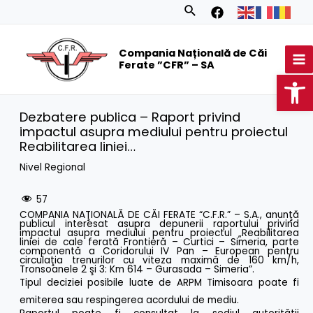
Skip
Search
to
MA
content
Compania Națională de Căi
M
Ferate ”CFR” – SA
Op
Dezbatere publica – Raport privind
impactul asupra mediului pentru proiectul
Reabilitarea liniei…
Nivel Regional
57
COMPANIA NAŢIONALĂ DE CĂI FERATE “C.F.R.” – S.A., anunţă
publicul interesat asupra depunerii raportului privind
impactul asupra mediului pentru proiectul „Reabilitarea
liniei de cale ferată Frontieră – Curtici – Simeria, parte
componentă a Coridorului IV Pan – European pentru
circulaţia trenurilor cu viteza maximă de 160 km/h,
Tronsoanele 2 şi 3: Km 614 – Gurasada – Simeria”.
Tipul deciziei posibile luate de ARPM Timisoara poate fi
emiterea sau respingerea acordului de mediu.