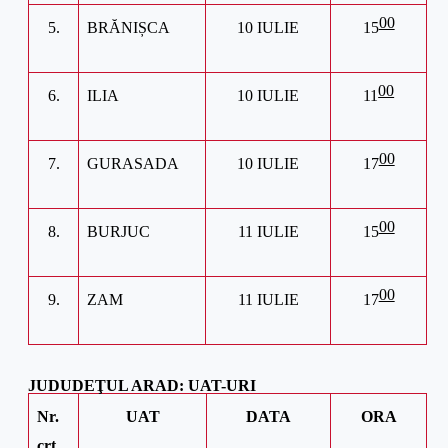
00
5.
BRĂNIȘCA
10 IULIE
15
00
6.
ILIA
10 IULIE
11
00
7.
GURASADA
10 IULIE
17
00
8.
BURJUC
11 IULIE
15
00
9.
ZAM
11 IULIE
17
JUDUDEŢUL
ARAD: UAT-URI
Nr.
UAT
DATA
ORA
crt.