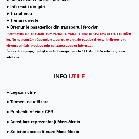
►Camere web / tabele informare
►Informaţii din gări
►Trenul meu
►Trenuri directe
►Drepturile pasagerilor din transportul feroviar
Informaţiile din circulaţie sunt variabile, valabile doar pentru data şi ora solicitării
lor.
Nu ne asumăm răspunderea pentru eventuale pagube directe, indirecte sau
circumstanțiale produse prin utilizarea acestor informații.
În caz de urgenţe, apelaţi numărul european unic 112. Gratuit în orice reţea de
telefonie.
INFO
UTILE
►Legături utile
►Termeni de utilizare
►Publicații oficiale CFR
►Acreditare reprezentanți Mass-Media
►Solicitare acces filmare Mass-Media