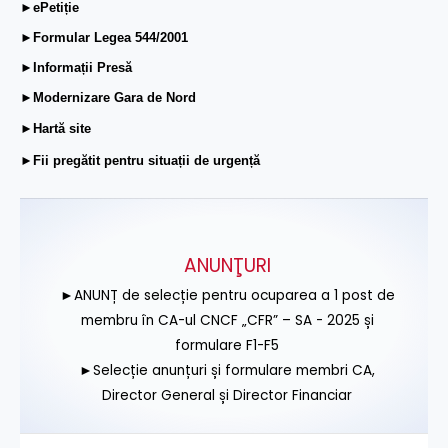
►ePetiție
►Formular Legea 544/2001
►Informații Presă
►Modernizare Gara de Nord
►Hartă site
►Fii pregătit pentru situații de urgență
ANUNŢURI
►ANUNȚ de selecție pentru ocuparea a 1 post de
membru în CA-ul CNCF „CFR” – SA - 2025 și
formulare F1-F5
►Selecție anunțuri și formulare membri CA,
Director General și Director Financiar