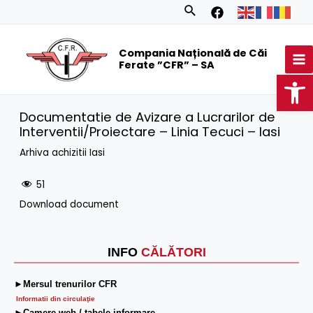
Skip
Search
to
MA
content
Compania Națională de Căi
M
Ferate ”CFR” – SA
Op
Documentatie de Avizare a Lucrarilor de
Interventii/Proiectare – Linia Tecuci – Iasi
Arhiva achizitii Iasi
51
Download document
INFO
CĂLĂTORI
►Mersul trenurilor CFR
Informatii din circulaţie