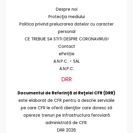
Despre noi
Protecţia mediului
Politica privind prelucrarea datelor cu caracter
personal
CE TREBUIE SA STITI DESPRE CORONAVIRUS!
Contact
ePetiție
A.N.P.C. – SAL
A.N.P.C.
DRR
Documentul de Referinţă al Reţelei CFR (DRR)
este elaborat de CFR pentru a descrie serviciile
pe care CFR le oferă clienţilor care doresc să
opereze trenuri pe infrastructura feroviară
administrată de CFR.
DRR 2026