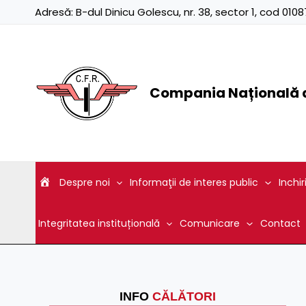
Skip
Adresă:
B-dul Dinicu Golescu, nr. 38, sector 1, cod 01
to
content
Compania Națională d
Despre noi
Informaţii de interes public
Inchir
Integritatea instituțională
Comunicare
Contact
INFO
CĂLĂTORI