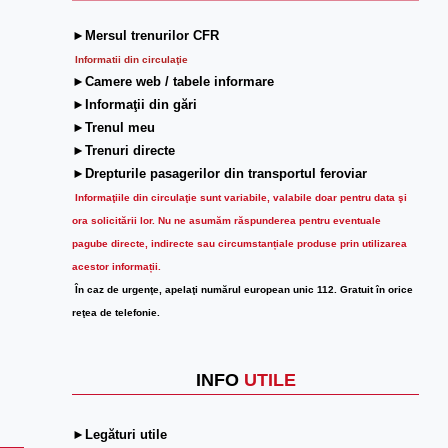
►Mersul trenurilor CFR
Informatii din circulaţie
►Camere web / tabele informare
►Informaţii din gări
►Trenul meu
►Trenuri directe
►Drepturile pasagerilor din transportul feroviar
Informaţiile din circulaţie sunt variabile, valabile doar pentru data şi
ora solicitării lor.
Nu ne asumăm răspunderea pentru eventuale
pagube directe, indirecte sau circumstanțiale produse prin utilizarea
acestor informații.
În caz de urgenţe, apelaţi numărul european unic 112. Gratuit în orice
reţea de telefonie.
INFO
UTILE
►Legături utile