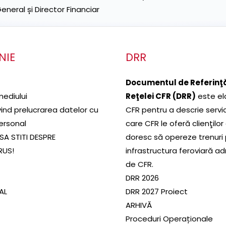
neral și Director Financiar
NIE
DRR
Documentul de Referinţă
mediului
Reţelei CFR (DRR)
este el
ivind prelucrarea datelor cu
CFR pentru a descrie servic
ersonal
care CFR le oferă clienţilor
SA STITI DESPRE
doresc să opereze trenuri
RUS!
infrastructura feroviară a
de CFR.
DRR 2026
SAL
DRR 2027 Proiect
ARHIVĂ
Proceduri Operaționale