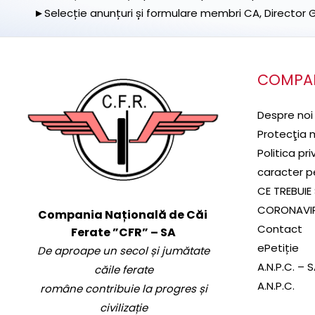
►Selecție anunțuri și formulare membri CA, Director Ge
COMPA
Despre noi
Protecţia 
Politica pr
caracter p
CE TREBUIE 
CORONAVI
Compania Națională de Căi
Contact
Ferate ”CFR” – SA
ePetiție
De aproape un secol și jumătate
A.N.P.C. – 
căile ferate
A.N.P.C.
române contribuie la progres și
civilizație