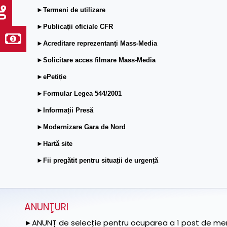
►Termeni de utilizare
►Publicații oficiale CFR
►Acreditare reprezentanți Mass-Media
►Solicitare acces filmare Mass-Media
►ePetiție
►Formular Legea 544/2001
►Informații Presă
►Modernizare Gara de Nord
►Hartă site
►Fii pregătit pentru situații de urgență
ANUNŢURI
►ANUNȚ de selecție pentru ocuparea a 1 post de memb