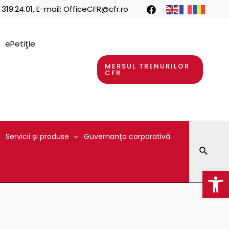
 319.24.01
, E-mail:
OfficeCFR@cfr.ro
ePetiţie
MERSUL TRENURILOR
CFR
Servicii şi produse
Guvernanţa corporativă
Searc
Op