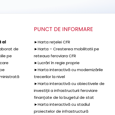
PUNCT DE INFORMARE
 al
►Harta rețelei CFR
aborat de
►Harta – Cresterea mobilitatii pe
iile pe
reteaua feroviara CFR
 care
►Lucrări în regie proprie
 pe
►Harta interactivă cu modernizările
dministrată
trecerilor la nivel
►Harta interactivă cu obiectivele de
investiții a infrastructurii feroviare
finanțate de la bugetul de stat
►Harta interactivă cu stadiul
proiectelor de infrastructură