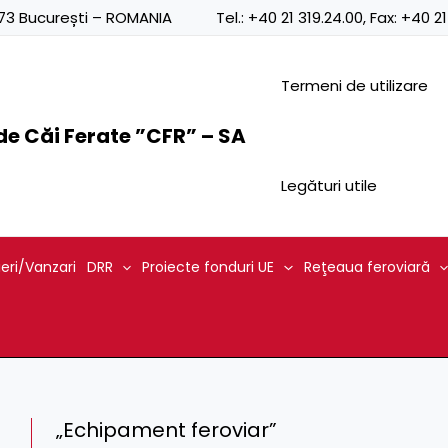
0873 București – ROMANIA
Tel.:
+40 21 319.24.00
, Fax:
+40 21
Termeni de utilizare
e Căi Ferate ”CFR” – SA
Legături utile
ieri/Vanzari
DRR
Proiecte fonduri UE
Reţeaua feroviară
„Echipament feroviar”