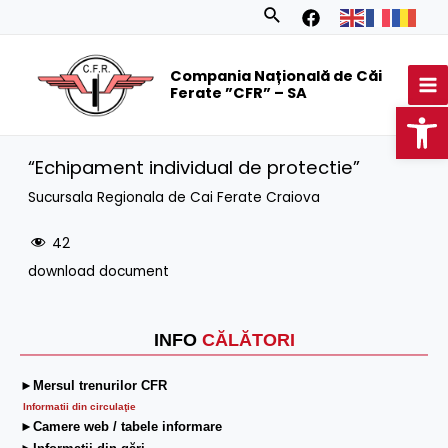
Skip
Search
to
MA
content
Compania Națională de Căi
M
Ferate ”CFR” – SA
Op
“Echipament individual de protectie”
Sucursala Regionala de Cai Ferate Craiova
42
download document
INFO
CĂLĂTORI
►Mersul trenurilor CFR
Informatii din circulaţie
►Camere web / tabele informare