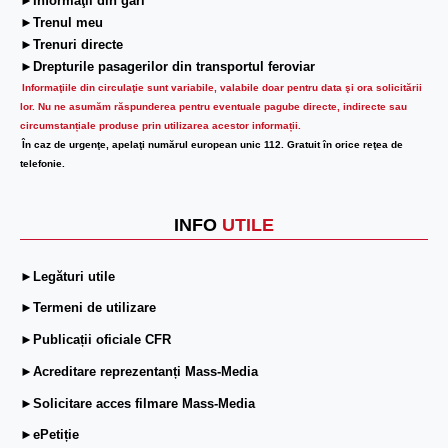
►Informaţii din gări
►Trenul meu
►Trenuri directe
►Drepturile pasagerilor din transportul feroviar
Informaţiile din circulaţie sunt variabile, valabile doar pentru data şi ora solicitării
lor.
Nu ne asumăm răspunderea pentru eventuale pagube directe, indirecte sau
circumstanțiale produse prin utilizarea acestor informații.
În caz de urgenţe, apelaţi numărul european unic 112. Gratuit în orice reţea de
telefonie.
INFO
UTILE
►Legături utile
►Termeni de utilizare
►Publicații oficiale CFR
►Acreditare reprezentanți Mass-Media
►Solicitare acces filmare Mass-Media
►ePetiție