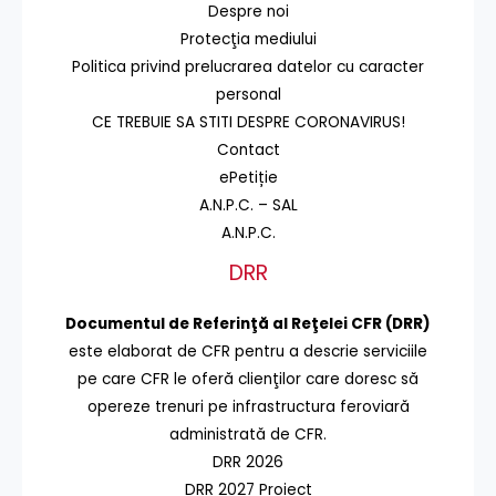
Despre noi
Protecţia mediului
Politica privind prelucrarea datelor cu caracter
personal
CE TREBUIE SA STITI DESPRE CORONAVIRUS!
Contact
ePetiție
A.N.P.C. – SAL
A.N.P.C.
DRR
Documentul de Referinţă al Reţelei CFR (DRR)
este elaborat de CFR pentru a descrie serviciile
pe care CFR le oferă clienţilor care doresc să
opereze trenuri pe infrastructura feroviară
administrată de CFR.
DRR 2026
DRR 2027 Proiect