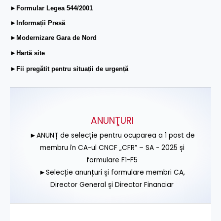
►Formular Legea 544/2001
►Informații Presă
►Modernizare Gara de Nord
►Hartă site
►Fii pregătit pentru situații de urgență
ANUNŢURI
►ANUNȚ de selecție pentru ocuparea a 1 post de
membru în CA-ul CNCF „CFR” – SA - 2025 și
formulare F1-F5
►Selecție anunțuri și formulare membri CA,
Director General și Director Financiar