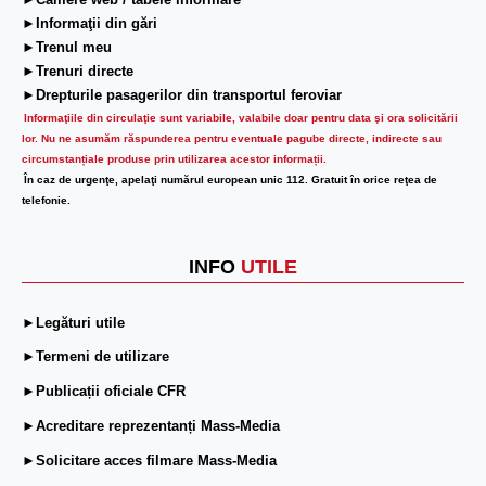
►Camere web / tabele informare
►Informaţii din gări
►Trenul meu
►Trenuri directe
►Drepturile pasagerilor din transportul feroviar
Informaţiile din circulaţie sunt variabile, valabile doar pentru data şi ora solicitării
lor.
Nu ne asumăm răspunderea pentru eventuale pagube directe, indirecte sau
circumstanțiale produse prin utilizarea acestor informații.
În caz de urgenţe, apelaţi numărul european unic 112. Gratuit în orice reţea de
telefonie.
INFO
UTILE
►Legături utile
►Termeni de utilizare
►Publicații oficiale CFR
►Acreditare reprezentanți Mass-Media
►Solicitare acces filmare Mass-Media