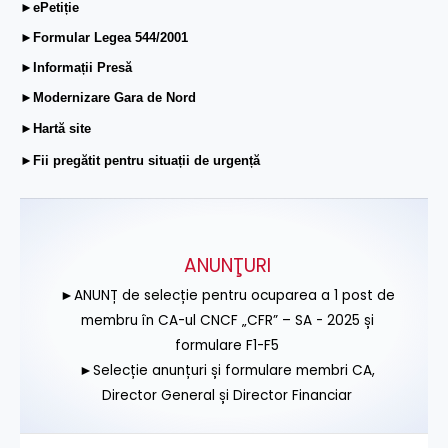
►ePetiție
►Formular Legea 544/2001
►Informații Presă
►Modernizare Gara de Nord
►Hartă site
►Fii pregătit pentru situații de urgență
ANUNŢURI
►ANUNȚ de selecție pentru ocuparea a 1 post de
membru în CA-ul CNCF „CFR” – SA - 2025 și
formulare F1-F5
►Selecție anunțuri și formulare membri CA,
Director General și Director Financiar