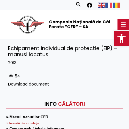
Skip
Search
to
MA
content
Compania Națională de Căi
M
Ferate ”CFR” – SA
Op
Echipament individual de protectie (EIP) –
manusi lacatusi
2013
54
Download document
INFO
CĂLĂTORI
►Mersul trenurilor CFR
Informatii din circulaţie