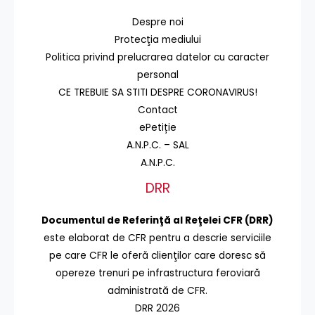
Despre noi
Protecţia mediului
Politica privind prelucrarea datelor cu caracter
personal
CE TREBUIE SA STITI DESPRE CORONAVIRUS!
Contact
ePetiție
A.N.P.C. – SAL
A.N.P.C.
DRR
Documentul de Referinţă al Reţelei CFR (DRR)
este elaborat de CFR pentru a descrie serviciile
pe care CFR le oferă clienţilor care doresc să
opereze trenuri pe infrastructura feroviară
administrată de CFR.
DRR 2026