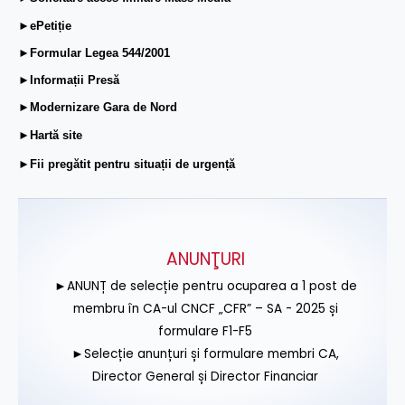
►ePetiție
►Formular Legea 544/2001
►Informații Presă
►Modernizare Gara de Nord
►Hartă site
►Fii pregătit pentru situații de urgență
ANUNŢURI
►ANUNȚ de selecție pentru ocuparea a 1 post de
membru în CA-ul CNCF „CFR” – SA - 2025 și
formulare F1-F5
►Selecție anunțuri și formulare membri CA,
Director General și Director Financiar