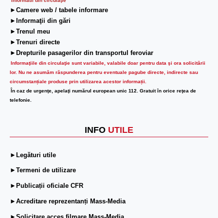
Informatii din circulaţie
►Camere web / tabele informare
►Informaţii din gări
►Trenul meu
►Trenuri directe
►Drepturile pasagerilor din transportul feroviar
Informaţiile din circulaţie sunt variabile, valabile doar pentru data şi ora solicitării
lor.
Nu ne asumăm răspunderea pentru eventuale pagube directe, indirecte sau
circumstanțiale produse prin utilizarea acestor informații.
În caz de urgenţe, apelaţi numărul european unic 112. Gratuit în orice reţea de
telefonie.
INFO
UTILE
►Legături utile
►Termeni de utilizare
►Publicații oficiale CFR
►Acreditare reprezentanți Mass-Media
►Solicitare acces filmare Mass-Media