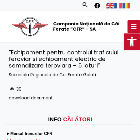
Skip
Search
to
MA
content
Compania Națională de Căi
M
Ferate ”CFR” – SA
Op
”Echipament pentru controlul traficului
feroviar si echipament electric de
semnalizare feroviara – 5 loturi”
Sucursala Regionala de Cai Ferate Galati
30
download document
INFO
CĂLĂTORI
►Mersul trenurilor CFR