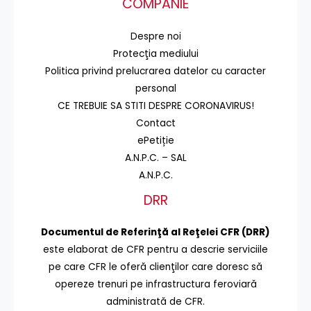
COMPANIE
Despre noi
Protecţia mediului
Politica privind prelucrarea datelor cu caracter
personal
CE TREBUIE SA STITI DESPRE CORONAVIRUS!
Contact
ePetiție
A.N.P.C. – SAL
A.N.P.C.
DRR
Documentul de Referinţă al Reţelei CFR (DRR)
este elaborat de CFR pentru a descrie serviciile
pe care CFR le oferă clienţilor care doresc să
opereze trenuri pe infrastructura feroviară
administrată de CFR.