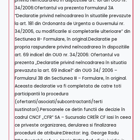
privind neîncadrarea în dispozitiile art. 181 din OUG nr.
34/2006:Ofertantul va prezenta Formularul 3A
“Declaratie privind neîncadrarea în situatiile prevazute
la art. 181 din Ordonanta de Urgenta a Guvernului nr.
34/2006, cu modificarile si completarile ulterioare” din
Sectiunea III- Formulare, în original.Declaratie pe
propria raspundere privind neîncadrarea în dispozitiile
art. 69 indice1 din OUG nr. 34/2006: Ofertantul va
prezenta „Declaratie privind neîncadrarea în situatia
prevazuta la art. 69 indice1” din OUG 34/ 2006 –
Formularul 3B din Sectiunea III – Formulare, în original.
Aceasta declaratie va fi completata de catre toti
participantii la procedura
(ofertanti/asociati/subcontractanti/terti
sustinatori).Persoanele ce detin functii de decizie în
cadrul CNCF „CFR” SA – Sucursala CREÎR CF Iasi în ceea
ce priveste organizarea, derularea si finalizarea
procedurii de atribuire:Director: ing. George Radu