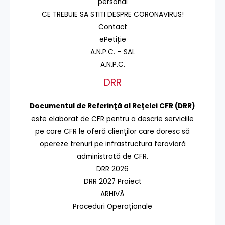
personal
CE TREBUIE SA STITI DESPRE CORONAVIRUS!
Contact
ePetiție
A.N.P.C. – SAL
A.N.P.C.
DRR
Documentul de Referinţă al Reţelei CFR (DRR)
este elaborat de CFR pentru a descrie serviciile
pe care CFR le oferă clienţilor care doresc să
opereze trenuri pe infrastructura feroviară
administrată de CFR.
DRR 2026
DRR 2027 Proiect
ARHIVĂ
Proceduri Operaționale