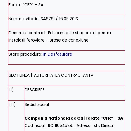
Ferate “CFR” – SA
Numar invitatie
:
346791
/
16.05.2013
Denumire contract
:
Echipamente si aparataj pentru
instalatii feroviare – Brose de conexiune
Stare procedura
:
In Desfasurare
SECTIUNEA 1: AUTORITATEA CONTRACTANTA
I.1)
DESCRIERE
I.1.1)
Sediul social
Compania Nationala de Cai Ferate “CFR” – SA
Cod fiscal
:
RO 11054529
,
Adresa
:
str. Dinicu