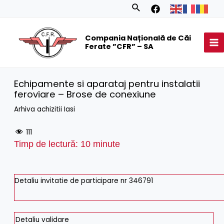
Skip
Search
to
MA
content
Compania Națională de Căi
M
Ferate ”CFR” – SA
Echipamente si aparataj pentru instalatii
feroviare – Brose de conexiune
Arhiva achizitii Iasi
111
Timp de lectură:
10
minute
Detaliu invitatie de participare nr 346791
Detaliu validare