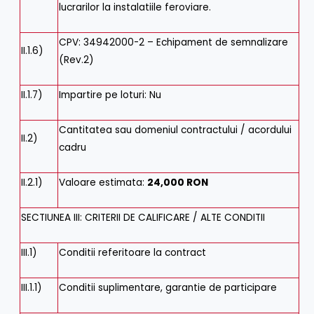
lucrarilor la instalatiile feroviare.
CPV
:
34942000-2 – Echipament de semnalizare
II.1.6)
(Rev.2)
II.1.7)
Impartire pe loturi
:
Nu
Cantitatea sau domeniul contractului / acordului
II.2)
cadru
II.2.1)
Valoare estimata
:
24,000 RON
SECTIUNEA III: CRITERII DE CALIFICARE / ALTE CONDITII
III.1)
Conditii referitoare la contract
III.1.1)
Conditii suplimentare, garantie de participare