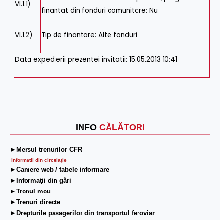
VI.1.1)
finantat din fonduri comunitare
:
Nu
VI.1.2)
Tip de finantare
:
Alte fonduri
Data expedierii prezentei invitatii:
15.05.2013 10:41
INFO
CĂLĂTORI
►Mersul trenurilor CFR
Informatii din circulaţie
►Camere web / tabele informare
►Informaţii din gări
►Trenul meu
►Trenuri directe
►Drepturile pasagerilor din transportul feroviar