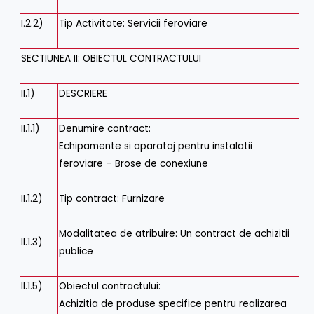
I.2.2)
Tip Activitate
:
Servicii feroviare
SECTIUNEA II: OBIECTUL CONTRACTULUI
II.1)
DESCRIERE
II.1.1)
Denumire contract:
Echipamente si aparataj pentru instalatii
feroviare – Brose de conexiune
II.1.2)
Tip contract
:
Furnizare
Modalitatea de atribuire
:
Un contract de achizitii
II.1.3)
publice
II.1.5)
Obiectul contractului:
Achizitia de produse specifice pentru realizarea