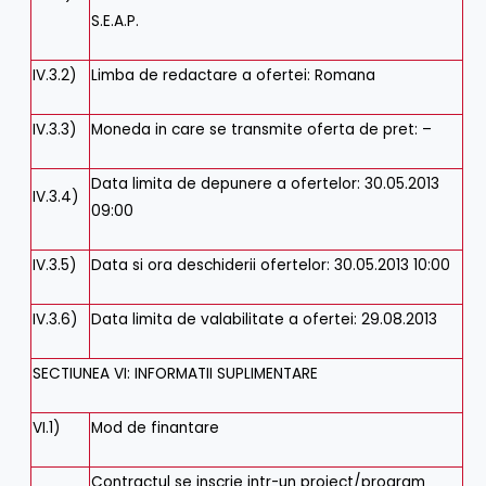
S.E.A.P.
IV.3.2)
Limba de redactare a ofertei
:
Romana
IV.3.3)
Moneda in care se transmite oferta de pret
:
–
Data limita de depunere a ofertelor
:
30.05.2013
IV.3.4)
09:00
IV.3.5)
Data si ora deschiderii ofertelor
:
30.05.2013 10:00
IV.3.6)
Data limita de valabilitate a ofertei
:
29.08.2013
SECTIUNEA VI: INFORMATII SUPLIMENTARE
VI.1)
Mod de finantare
Contractul se inscrie intr-un proiect/program