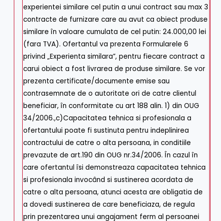
experientei similare cel putin a unui contract sau max 3
contracte de furnizare care au avut ca obiect produse
similare în valoare cumulata de cel putin: 24.000,00 lei
(fara TVA). Ofertantul va prezenta Formularele 6
privind „Experienta similara”, pentru fiecare contract a
carui obiect a fost livrarea de produse similare. Se vor
prezenta certificate/documente emise sau
contrasemnate de o autoritate ori de catre clientul
beneficiar, în conformitate cu art 188 alin. 1) din OUG
34/2006.,c)Capacitatea tehnica si profesionala a
ofertantului poate fi sustinuta pentru indeplinirea
contractului de catre o alta persoana, in conditiile
prevazute de art.190 din OUG nr.34/2006. În cazul în
care ofertantul îsi demonstreaza capacitatea tehnica
si profesionala invocând si sustinerea acordata de
catre o alta persoana, atunci acesta are obligatia de
a dovedi sustinerea de care beneficiaza, de regula
prin prezentarea unui angajament ferm al persoanei