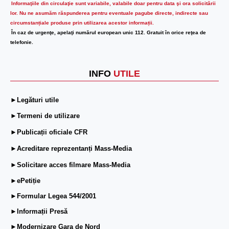
Informaţiile din circulaţie sunt variabile, valabile doar pentru data şi ora solicitării
lor.
Nu ne asumăm răspunderea pentru eventuale pagube directe, indirecte sau
circumstanțiale produse prin utilizarea acestor informații.
În caz de urgenţe, apelaţi numărul european unic 112. Gratuit în orice reţea de
telefonie.
INFO
UTILE
►Legături utile
►Termeni de utilizare
►Publicații oficiale CFR
►Acreditare reprezentanți Mass-Media
►Solicitare acces filmare Mass-Media
►ePetiție
►Formular Legea 544/2001
►Informații Presă
►Modernizare Gara de Nord