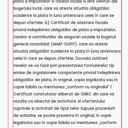
plata a impozitelor si taxelor locale si alte venituri ale
bugetului local, care sa ateste situatia obligatiilor
scadente la plata în luna anterioara celei în care se
depun ofertele. b) Certificat de atestare fiscala
privind indeplinirea obligatiilor de plata a impozitelor,
taxelor si contributiilor de asigurari sociale la bugetul
general consolidat (ANAF-DGFP), care sa ateste
situatia obligatiilor scadente la plata în luna anterioara
celei în care se depun ofertele. Dovada achitarii
taxelor se va face prin prezentarea formularelor tip
emise de organismele competente privind îndeplinirea
obligatiilor de plata, în original, copie legalizata sau în
copie lizibila cu mentiunea „conform cu originalul” 1.
Certificat constatator eliberat de ONRC din care sa
rezulte ca obiectul de activitate al ofertantului
cuprinde si activitati de tipul celor supuse procedurii
de achizitie; se poate prezenta în original, în copie
legalizata sau în copie lizibila cu mentiunea „conform