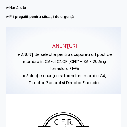
►Hartă site
►Fii pregătit pentru situații de urgență
ANUNŢURI
►ANUNȚ de selecție pentru ocuparea a 1 post de
membru în CA-ul CNCF „CFR” – SA - 2025 și
formulare F1-F5
►Selecție anunțuri și formulare membri CA,
Director General și Director Financiar