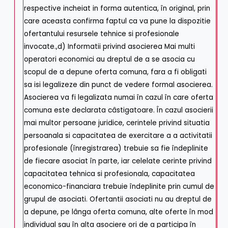
respective incheiat in forma autentica, în original, prin
care aceasta confirma faptul ca va pune la dispozitie
ofertantului resursele tehnice si profesionale
invocate.,d) Informatii privind asocierea Mai multi
operatori economici au dreptul de a se asocia cu
scopul de a depune oferta comuna, fara a fi obligati
sa isi legalizeze din punct de vedere formal asocierea.
Asocierea va fi legalizata numai în cazul în care oferta
comuna este declarata câstigatoare. În cazul asocierii
mai multor persoane juridice, cerintele privind situatia
persoanala si capacitatea de exercitare a a activitatii
profesionale (înregistrarea) trebuie sa fie îndeplinite
de fiecare asociat în parte, iar celelate cerinte privind
capacitatea tehnica si profesionala, capacitatea
economico-financiara trebuie îndeplinite prin cumul de
grupul de asociati. Ofertantii asociati nu au dreptul de
a depune, pe lânga oferta comuna, alte oferte în mod
individual sau în alta asociere ori de a participa în