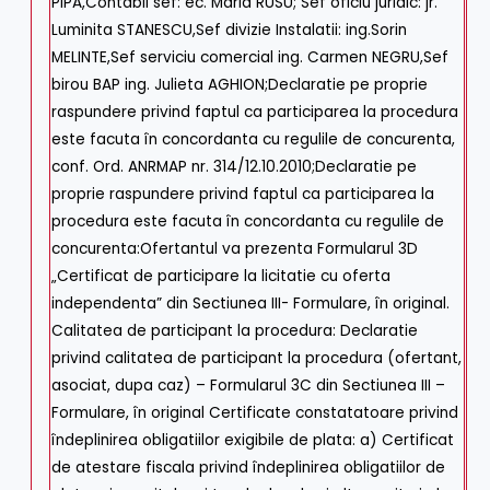
PIPA,Contabil sef: ec. Maria RUSU; Sef oficiu juridic: jr.
Luminita STANESCU,Sef divizie Instalatii: ing.Sorin
MELINTE,Sef serviciu comercial ing. Carmen NEGRU,Sef
birou BAP ing. Julieta AGHION;Declaratie pe proprie
raspundere privind faptul ca participarea la procedura
este facuta în concordanta cu regulile de concurenta,
conf. Ord. ANRMAP nr. 314/12.10.2010;Declaratie pe
proprie raspundere privind faptul ca participarea la
procedura este facuta în concordanta cu regulile de
concurenta:Ofertantul va prezenta Formularul 3D
„Certificat de participare la licitatie cu oferta
independenta” din Sectiunea III- Formulare, în original.
Calitatea de participant la procedura: Declaratie
privind calitatea de participant la procedura (ofertant,
asociat, dupa caz) – Formularul 3C din Sectiunea III –
Formulare, în original Certificate constatatoare privind
îndeplinirea obligatiilor exigibile de plata: a) Certificat
de atestare fiscala privind îndeplinirea obligatiilor de