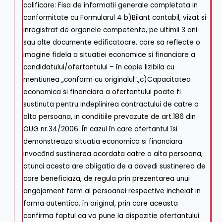
calificare: Fisa de informatii generale completata in
conformitate cu Formularul 4 b)Bilant contabil, vizat si
inregistrat de organele competente, pe ultimii 3 ani
sau alte documente edificatoare, care sa reflecte o
imagine fidela a situatiei economice si financiare a
candidatului/ofertantului – în copie lizibila cu
mentiunea „conform cu originalul”.,c)Capacitatea
economica si financiara a ofertantului poate fi
sustinuta pentru indeplinirea contractului de catre o
alta persoana, in conditiile prevazute de art.186 din
OUG nr.34/2006. În cazul în care ofertantul îsi
demonstreaza situatia economica si financiara
invocând sustinerea acordata catre o alta persoana,
atunci acesta are obligatia de a dovedi sustinerea de
care beneficiaza, de regula prin prezentarea unui
angajament ferm al persoanei respective incheiat in
forma autentica, în original, prin care aceasta
confirma faptul ca va pune la dispozitie ofertantului