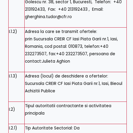
Golescu nr. 38, sector 1, Bucuresti
,
Telefon
:
+40
213192433
,
Fax
:
+40 213192433
,
Email
:
gherghina.tudor@cfr.ro
I.1.2)
Adresa la care se transmit ofertele:
prin Sucursala CREIR CF Iasi Piata Garii nr.1,
Iasi
,
Romania
, cod postal: 010873, telefon:+40
232273507, fax:+40 232273507, persoana de
contact:Julieta Aghion
I.1.3)
Adresa (locul) de deschidere a ofertelor:
Sucursala CREIR CF Iasi Piata Garii nr.1,
Iasi
, Bieoul
Achizitii Publice
Tipul autoritatii contractante si activitatea
I.2)
principala
I.2.1)
Tip Autoritate Sectorial
:
Da