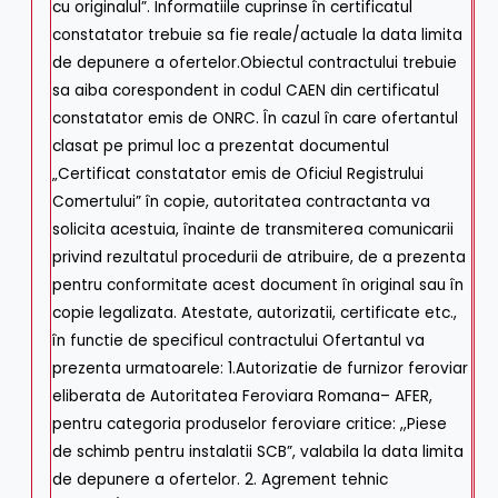
cu originalul”. Informatiile cuprinse în certificatul
constatator trebuie sa fie reale/actuale la data limita
de depunere a ofertelor.Obiectul contractului trebuie
sa aiba corespondent in codul
CAEN
din certificatul
constatator emis de ONRC. În cazul în care ofertantul
clasat pe primul loc a prezentat documentul
„Certificat constatator emis de Oficiul Registrului
Comertului” în copie, autoritatea contractanta va
solicita acestuia, înainte de transmiterea comunicarii
privind rezultatul procedurii de atribuire, de a prezenta
pentru conformitate acest document în original sau în
copie legalizata. Atestate, autorizatii, certificate etc.,
în functie de specificul contractului Ofertantul va
prezenta urmatoarele: 1.Autorizatie de furnizor feroviar
eliberata de Autoritatea Feroviara Romana– AFER,
pentru categoria produselor feroviare critice: ,,Piese
de schimb pentru instalatii SCB”, valabila la data limita
de depunere a ofertelor. 2. Agrement tehnic