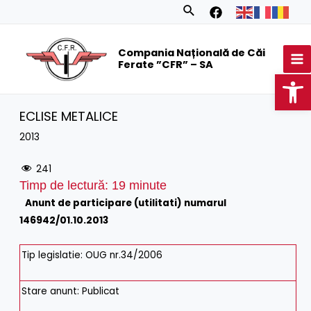
Skip
Search
to
MA
content
Compania Națională de Căi
M
Ferate ”CFR” – SA
Op
ECLISE METALICE
2013
241
Timp de lectură:
19
minute
Anunt de participare (utilitati) numarul
146942/01.10.2013
Tip legislatie: OUG nr.34/2006
Stare anunt: Publicat