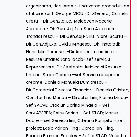
organizarea, derularea si finalizarea procedurii de
atribuire sunt: George MICU -Dir.General; Corneliu
Cretu – Dir.Gen.Adj.Ec.; Moldovan Macarie
Alexandru- Dir.Gen. Adj.Teh.;Sorin Alexandru
Trandafirescu – Dir.Gen.Adj.Pr. Eu.; Viorel Scurtu –
Dir.Gen.Adj.Exp; Ovidiu Mihaescu-Dir. Instalatii;
Florin Iuliu Tomescu -Dir.Asistenta Juridica si
Resurse Umane; Jana Iacob- sef serviciu
Reprezentare-Dir.Asistenta Juridica si Resurse
Umane, Stroe Claudiu –sef Servicu recuperari
creante; Daniela Manuela Dumitrescu –
Dir.Comercial;Director Financiar – Daniela Cristea;
Constantina Manea – Director Linii; Florina Mirica-
Sef SACPE; Craciun Dorina Mihaela – Sef
Serv.APSBBS; Baicu Sorina – Sef STCD; Marius
Dobre – sef Serviciu linii; Olteanu Pompiliu – sef
proiect; Laslo Adrian –ing ; Oprea Ion – ing,
Bogdan Branzan Fedeles – Sef pr.STCD; Valentin