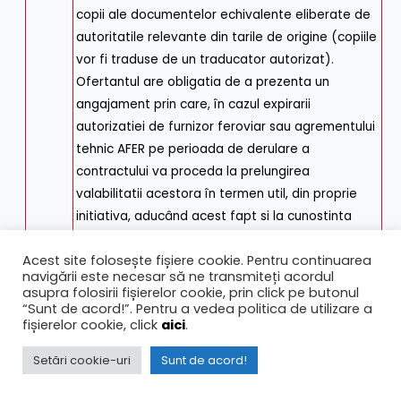
copii ale documentelor echivalente eliberate de
autoritatile relevante din tarile de origine (copiile
vor fi traduse de un traducator autorizat).
Ofertantul are obligatia de a prezenta un
angajament prin care, în cazul expirarii
autorizatiei de furnizor feroviar sau agrementului
tehnic AFER pe perioada de derulare a
contractului va proceda la prelungirea
valabilitatii acestora în termen util, din proprie
initiativa, aducând acest fapt si la cunostinta
autoritatii contractante.
Acest site folosește fișiere cookie. Pentru continuarea
Operatorii economici asociati în vederea
navigării este necesar să ne transmiteți acordul
depunerii unei oferte comune, vor specifica în
asupra folosirii fișierelor cookie, prin click pe butonul
acordul de asociere partea de contract pe care
“Sunt de acord!”. Pentru a vedea politica de utilizare a
fișierelor cookie, click
aici
.
urmeaza sa o execute fiecare operator
economic din asociere.
Setări cookie-uri
Sunt de acord!
În cazul unui grup de operatori economici care
depun oferta comuna, cerinta este considerata