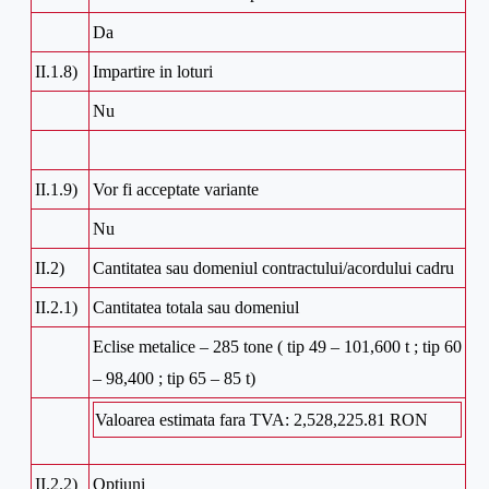
Da
II.1.8)
Impartire in loturi
Nu
II.1.9)
Vor fi acceptate variante
Nu
II.2)
Cantitatea sau domeniul contractului/acordului cadru
II.2.1)
Cantitatea totala sau domeniul
Eclise metalice – 285 tone ( tip 49 – 101,600 t ; tip 60
– 98,400 ; tip 65 – 85 t)
Valoarea estimata fara TVA: 2,528,225.81 RON
II.2.2)
Optiuni