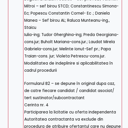
Mitroi – sef birou STCD; Constantinescu Simona-
Ec; Popescu Constantin Cornel- Ec .; Daniela
Manea – Sef birou AL; Raluca Munteanu-ing.,
Staicu
Iulia-ing; Tudor Gherghina-ing; Preda Georgiana-
cons.jur; Buholt Mariana-cons.jur.; Laudat Mirela
Gabriela-cons.jur; Melinte Ionut-Sef pr.; Papa
Traian-cons. jur; Violeta Petrescu-cons.jur.
Modalitatea de indeplinire si aplicabilitatea în
cadrul procedurii
Formularul B2 – se depune în original dupa caz,
de catre fiecare candidat / candidat asociat/
tert sustinator/subcontractant
Cerinta nr. 4
Participarea la licitatie cu oferta independenta
Autoritatea contractanta va exclude din
procedura de atribuire ofertantul care nu depune