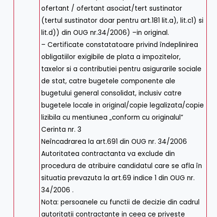
ofertant / ofertant asociat/tert sustinator
(tertul sustinator doar pentru art.181 lit.a), lit.c1) si
lit.d)) din OUG nr.34/2006) –in original.
– Certificate constatatoare privind îndeplinirea
obligatiilor exigibile de plata a impozitelor,
taxelor si a contributiei pentru asigurarile sociale
de stat, catre bugetele componente ale
bugetului general consolidat, inclusiv catre
bugetele locale in original/copie legalizata/copie
lizibila cu mentiunea „conform cu originalul”
Cerinta nr. 3
Neîncadrarea la art.691 din OUG nr. 34/2006
Autoritatea contractanta va exclude din
procedura de atribuire candidatul care se afla în
situatia prevazuta la art.69 indice 1 din OUG nr.
34/2006 .
Nota: persoanele cu functii de decizie din cadrul
autoritatii contractante in ceea ce priveste