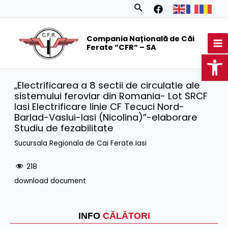
Skip
Search
to
MA
content
Compania Națională de Căi
M
Ferate ”CFR” – SA
Op
„Electrificarea a 8 sectii de circulatie ale
sistemului feroviar din Romania- Lot SRCF
Iasi Electrificare linie CF Tecuci Nord-
Barlad-Vaslui-Iasi (Nicolina)”-elaborare
Studiu de fezabilitate
Sucursala Regionala de Cai Ferate Iasi
218
download document
INFO
CĂLĂTORI