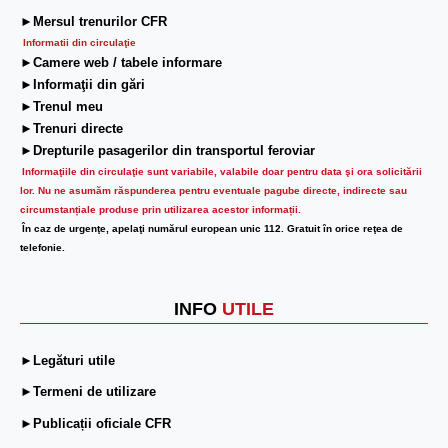
►Mersul trenurilor CFR
Informatii din circulaţie
►Camere web / tabele informare
►Informaţii din gări
►Trenul meu
►Trenuri directe
►Drepturile pasagerilor din transportul feroviar
Informaţiile din circulaţie sunt variabile, valabile doar pentru data şi ora solicitării
lor.
Nu ne asumăm răspunderea pentru eventuale pagube directe, indirecte sau
circumstanțiale produse prin utilizarea acestor informații.
În caz de urgenţe, apelaţi numărul european unic 112. Gratuit în orice reţea de
telefonie.
INFO
UTILE
►Legături utile
►Termeni de utilizare
►Publicații oficiale CFR