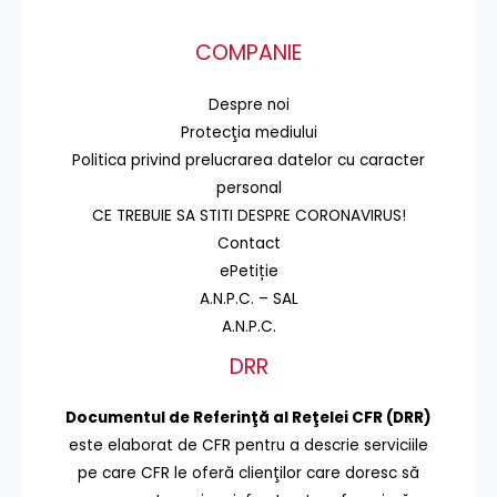
COMPANIE
Despre noi
Protecţia mediului
Politica privind prelucrarea datelor cu caracter
personal
CE TREBUIE SA STITI DESPRE CORONAVIRUS!
Contact
ePetiție
A.N.P.C. – SAL
A.N.P.C.
DRR
Documentul de Referinţă al Reţelei CFR (DRR)
este elaborat de CFR pentru a descrie serviciile
pe care CFR le oferă clienţilor care doresc să