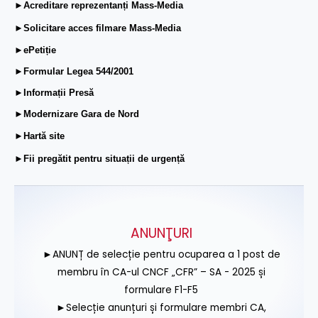
►Acreditare reprezentanți Mass-Media
►Solicitare acces filmare Mass-Media
►ePetiție
►Formular Legea 544/2001
►Informații Presă
►Modernizare Gara de Nord
►Hartă site
►Fii pregătit pentru situații de urgență
ANUNŢURI
►ANUNȚ de selecție pentru ocuparea a 1 post de
membru în CA-ul CNCF „CFR” – SA - 2025 și
formulare F1-F5
►Selecție anunțuri și formulare membri CA,