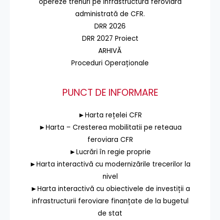
opereze trenuri pe infrastructura feroviară
administrată de CFR.
DRR 2026
DRR 2027 Proiect
ARHIVĂ
Proceduri Operaționale
PUNCT DE INFORMARE
►Harta rețelei CFR
►Harta – Cresterea mobilitatii pe reteaua
feroviara CFR
►Lucrări în regie proprie
►Harta interactivă cu modernizările trecerilor la
nivel
►Harta interactivă cu obiectivele de investiții a
infrastructurii feroviare finanțate de la bugetul
de stat