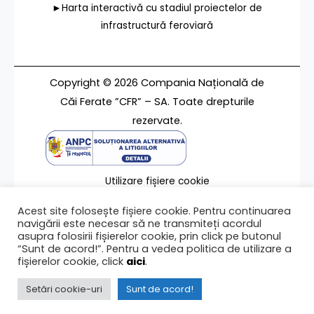
►Harta interactivă cu stadiul proiectelor de
infrastructură feroviară
Copyright © 2026 Compania Națională de
Căi Ferate ”CFR” – SA. Toate drepturile
rezervate.
Utilizare fișiere cookie
Termeni de utilizare
Acest site folosește fișiere cookie. Pentru continuarea
Contact
navigării este necesar să ne transmiteți acordul
asupra folosirii fișierelor cookie, prin click pe butonul
“Sunt de acord!”. Pentru a vedea politica de utilizare a
fișierelor cookie, click
aici
.
Ultima modificare a paginii 20/10/2023
Setări cookie-uri
Sunt de acord!