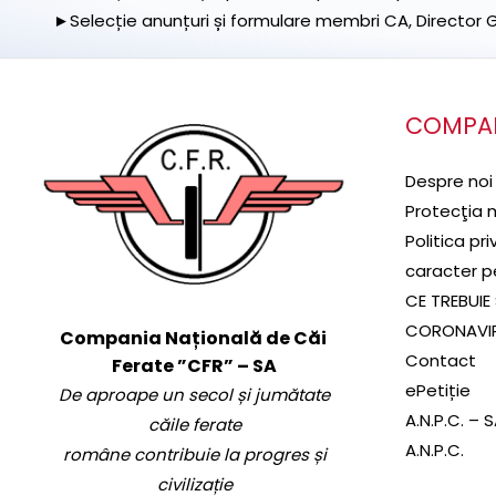
►Selecție anunțuri și formulare membri CA, Director Ge
COMPA
Despre noi
Protecţia 
Politica pr
caracter p
CE TREBUIE 
CORONAVI
Compania Națională de Căi
Contact
Ferate ”CFR” – SA
ePetiție
De aproape un secol și jumătate
A.N.P.C. – 
căile ferate
A.N.P.C.
române contribuie la progres și
civilizație