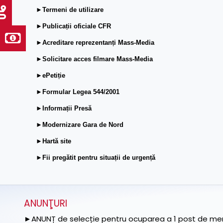
►Termeni de utilizare
►Publicații oficiale CFR
►Acreditare reprezentanți Mass-Media
►Solicitare acces filmare Mass-Media
►ePetiție
►Formular Legea 544/2001
►Informații Presă
►Modernizare Gara de Nord
►Hartă site
►Fii pregătit pentru situații de urgență
ANUNŢURI
►ANUNȚ de selecție pentru ocuparea a 1 post de memb