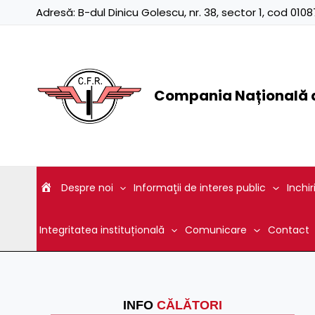
Skip
Adresă:
B-dul Dinicu Golescu, nr. 38, sector 1, cod 01
to
content
Compania Națională d
Despre noi
Informaţii de interes public
Inchir
Integritatea instituțională
Comunicare
Contact
INFO
CĂLĂTORI