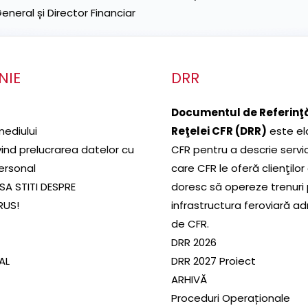
neral și Director Financiar
NIE
DRR
Documentul de Referinţă
mediului
Reţelei CFR (DRR)
este el
ivind prelucrarea datelor cu
CFR pentru a descrie servic
ersonal
care CFR le oferă clienţilor
SA STITI DESPRE
doresc să opereze trenuri
RUS!
infrastructura feroviară a
de CFR.
DRR 2026
SAL
DRR 2027 Proiect
ARHIVĂ
Proceduri Operaționale