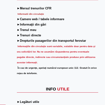
►Mersul trenurilor CFR
Informatii din circulaţie
►Camere web / tabele informare
►Informaţii din gări
►Trenul meu
►Trenuri directe
►Drepturile pasagerilor din transportul feroviar
Informaţiile din circulaţie sunt variabile, valabile doar pentru data şi
ora solicitării lor.
Nu ne asumăm răspunderea pentru eventuale
pagube directe, indirecte sau circumstanțiale produse prin utilizarea
acestor informații.
În caz de urgenţe, apelaţi numărul european unic 112. Gratuit în orice
reţea de telefonie.
INFO
UTILE
►Legături utile