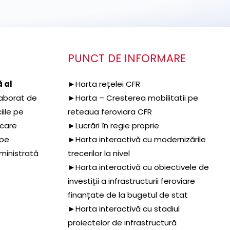
PUNCT DE INFORMARE
 al
►Harta rețelei CFR
aborat de
►Harta – Cresterea mobilitatii pe
iile pe
reteaua feroviara CFR
 care
►Lucrări în regie proprie
 pe
►Harta interactivă cu modernizările
dministrată
trecerilor la nivel
►Harta interactivă cu obiectivele de
investiții a infrastructurii feroviare
finanțate de la bugetul de stat
►Harta interactivă cu stadiul
proiectelor de infrastructură