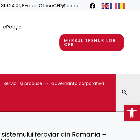
 319.24.01
, E-mail:
OfficeCFR@cfr.ro
ePetiţie
MERSUL TRENURILOR
CFR
Servicii şi produse
Guvernanţa corporativă
Searc
Op
le sistemului feroviar din Romania –