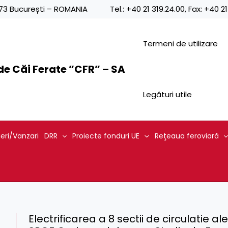
0873 București – ROMANIA
Tel.:
+40 21 319.24.00
, Fax:
+40 21
Termeni de utilizare
e Căi Ferate ”CFR” – SA
Legături utile
ieri/Vanzari
DRR
Proiecte fonduri UE
Reţeaua feroviară
Electrificarea a 8 sectii de circulatie a