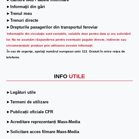
►Camere web / tabele informare
►Informaţii din gări
►Trenul meu
►Trenuri directe
►Drepturile pasagerilor din transportul feroviar
Informaţiile din circulaţie sunt variabile, valabile doar pentru data şi ora solicitării
lor.
Nu ne asumăm răspunderea pentru eventuale pagube directe, indirecte sau
circumstanțiale produse prin utilizarea acestor informații.
În caz de urgenţe, apelaţi numărul european unic 112. Gratuit în orice reţea de
telefonie.
INFO
UTILE
►Legături utile
►Termeni de utilizare
►Publicații oficiale CFR
►Acreditare reprezentanți Mass-Media
►Solicitare acces filmare Mass-Media