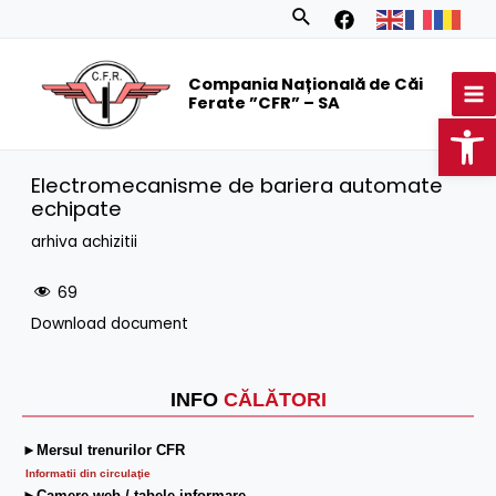
Skip
Search
to
MA
content
Compania Națională de Căi
M
Ferate ”CFR” – SA
Op
Electromecanisme de bariera automate
echipate
arhiva achizitii
69
Download document
INFO
CĂLĂTORI
►Mersul trenurilor CFR
Informatii din circulaţie