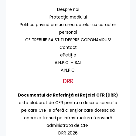
Despre noi
Protecţia mediului
Politica privind prelucrarea datelor cu caracter
personal
CE TREBUIE SA STITI DESPRE CORONAVIRUS!
Contact
ePetiție
A.N.P.C. – SAL
A.N.P.C.
DRR
Documentul de Referinţă al Reţelei CFR (DRR)
este elaborat de CFR pentru a descrie serviciile
pe care CFR le oferă clienţilor care doresc să
opereze trenuri pe infrastructura feroviară
administrată de CFR.
DRR 2026