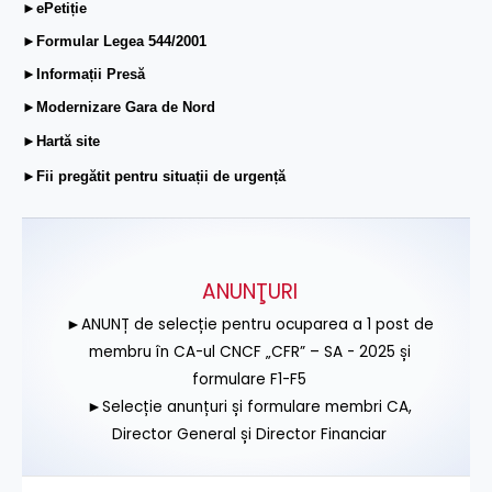
►ePetiție
►Formular Legea 544/2001
►Informații Presă
►Modernizare Gara de Nord
►Hartă site
►Fii pregătit pentru situații de urgență
ANUNŢURI
►ANUNȚ de selecție pentru ocuparea a 1 post de
membru în CA-ul CNCF „CFR” – SA - 2025 și
formulare F1-F5
►Selecție anunțuri și formulare membri CA,
Director General și Director Financiar