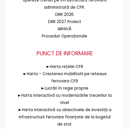
opereze trenuri pe infrastructura feroviară
administrată de CFR.
DRR 2026
DRR 2027 Proiect
ARHIVĂ
Proceduri Operaționale
PUNCT DE INFORMARE
►Harta rețelei CFR
►Harta – Cresterea mobilitatii pe reteaua
feroviara CFR
►Lucrări în regie proprie
►Harta interactivă cu modernizările trecerilor la
nivel
►Harta interactivă cu obiectivele de investiții a
infrastructurii feroviare finanțate de la bugetul
de stat