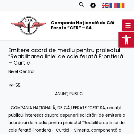
Skip
Search
to
MA
content
Compania Națională de Căi
M
Ferate ”CFR” – SA
Op
Emitere acord de mediu pentru proiectul
“Reabilitarea liniei de cale ferată Frontieră
– Curtic
Nivel Central
55
ANUNŢ PUBLIC
COMPANIA NAŢIONALĂ‚ DE CĂ‚I FERATE “CFR” SA
, anunţă
publicul interesat asupra depunerii solicitării de emitere a
acordului de mediu pentru proiectul “Reabilitarea liniei de
cale ferată Frontieră – Curtici – Simeria, componentă a