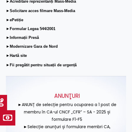
►Acreditare reprezentanți Mass-Media
►Solicitare acces filmare Mass-Media
►ePetiție
►Formular Legea 544/2001
►Informații Presă
►Modernizare Gara de Nord
►Hartă site
►Fii pregătit pentru situații de urgență
ANUNŢURI
►ANUNȚ de selecție pentru ocuparea a 1 post de
membru în CA-ul CNCF „CFR” – SA - 2025 și
formulare F1-F5
►Selecție anunțuri și formulare membri CA,