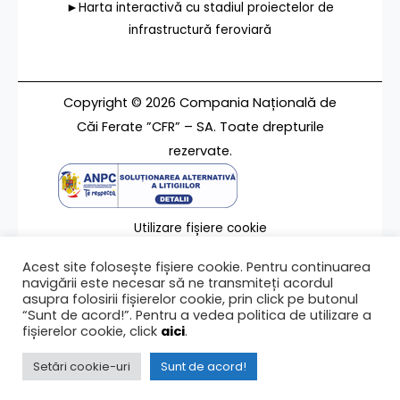
►Harta interactivă cu stadiul proiectelor de
infrastructură feroviară
Copyright © 2026 Compania Națională de
Căi Ferate ”CFR” – SA. Toate drepturile
rezervate.
Utilizare fișiere cookie
Termeni de utilizare
Acest site folosește fișiere cookie. Pentru continuarea
Contact
navigării este necesar să ne transmiteți acordul
asupra folosirii fișierelor cookie, prin click pe butonul
“Sunt de acord!”. Pentru a vedea politica de utilizare a
fișierelor cookie, click
aici
.
Ultima modificare a paginii 12/07/2011
Setări cookie-uri
Sunt de acord!