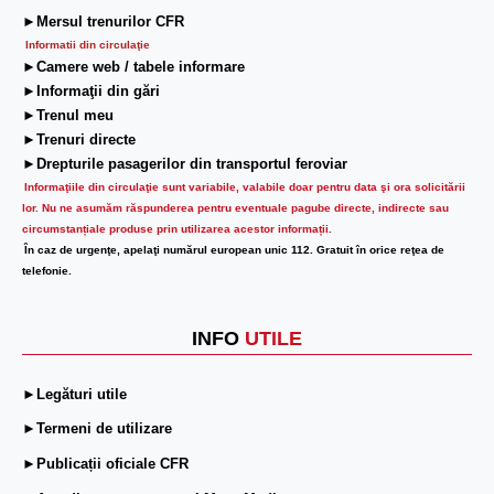
►Mersul trenurilor CFR
Informatii din circulaţie
►Camere web / tabele informare
►Informaţii din gări
►Trenul meu
►Trenuri directe
►Drepturile pasagerilor din transportul feroviar
Informaţiile din circulaţie sunt variabile, valabile doar pentru data şi ora solicitării
lor.
Nu ne asumăm răspunderea pentru eventuale pagube directe, indirecte sau
circumstanțiale produse prin utilizarea acestor informații.
În caz de urgenţe, apelaţi numărul european unic 112. Gratuit în orice reţea de
telefonie.
INFO
UTILE
►Legături utile
►Termeni de utilizare
►Publicații oficiale CFR