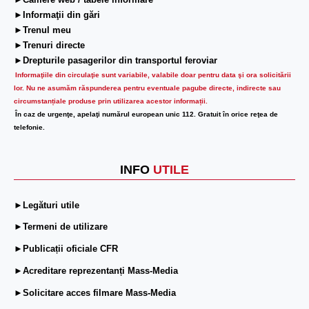
►Camere web / tabele informare
►Informaţii din gări
►Trenul meu
►Trenuri directe
►Drepturile pasagerilor din transportul feroviar
Informaţiile din circulaţie sunt variabile, valabile doar pentru data şi ora solicitării
lor.
Nu ne asumăm răspunderea pentru eventuale pagube directe, indirecte sau
circumstanțiale produse prin utilizarea acestor informații.
În caz de urgenţe, apelaţi numărul european unic 112. Gratuit în orice reţea de
telefonie.
INFO
UTILE
►Legături utile
►Termeni de utilizare
►Publicații oficiale CFR
►Acreditare reprezentanți Mass-Media
►Solicitare acces filmare Mass-Media