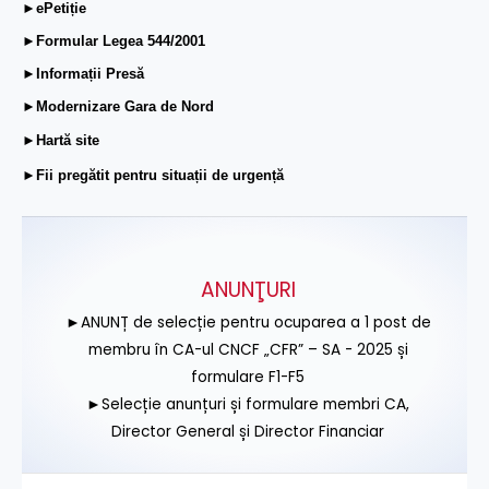
►ePetiție
►Formular Legea 544/2001
►Informații Presă
►Modernizare Gara de Nord
►Hartă site
►Fii pregătit pentru situații de urgență
ANUNŢURI
►ANUNȚ de selecție pentru ocuparea a 1 post de
membru în CA-ul CNCF „CFR” – SA - 2025 și
formulare F1-F5
►Selecție anunțuri și formulare membri CA,
Director General și Director Financiar