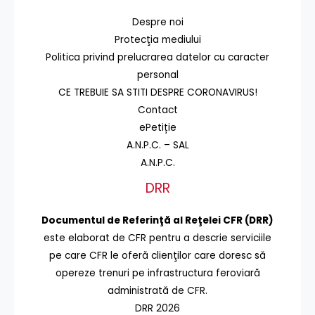
Despre noi
Protecţia mediului
Politica privind prelucrarea datelor cu caracter
personal
CE TREBUIE SA STITI DESPRE CORONAVIRUS!
Contact
ePetiție
A.N.P.C. – SAL
A.N.P.C.
DRR
Documentul de Referinţă al Reţelei CFR (DRR)
este elaborat de CFR pentru a descrie serviciile
pe care CFR le oferă clienţilor care doresc să
opereze trenuri pe infrastructura feroviară
administrată de CFR.
DRR 2026