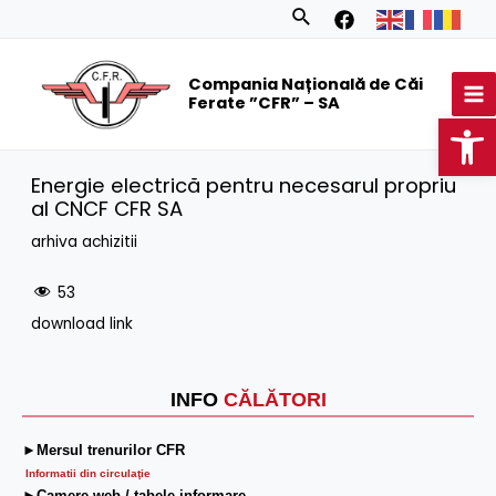
Skip
Search
to
MA
content
Compania Națională de Căi
M
Ferate ”CFR” – SA
Op
Energie electrică pentru necesarul propriu
al CNCF CFR SA
arhiva achizitii
53
download link
INFO
CĂLĂTORI
►Mersul trenurilor CFR
Informatii din circulaţie