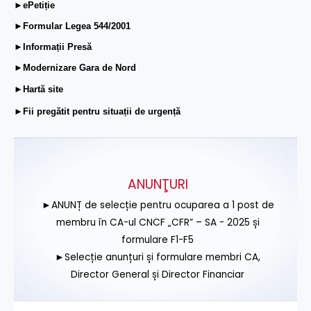
►ePetiție
►Formular Legea 544/2001
►Informații Presă
►Modernizare Gara de Nord
►Hartă site
►Fii pregătit pentru situații de urgență
ANUNŢURI
►ANUNȚ de selecție pentru ocuparea a 1 post de
membru în CA-ul CNCF „CFR” – SA - 2025 și
formulare F1-F5
►Selecție anunțuri și formulare membri CA,
Director General și Director Financiar