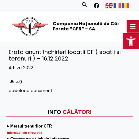
Skip
Search
to
MA
content
Compania Națională de Căi
M
Ferate ”CFR” – SA
Op
Erata anunt Inchirieri locatii CF ( spatii si
terenuri ) – 16.12.2022
Arhiva 2022
49
download document
INFO
CĂLĂTORI
►Mersul trenurilor CFR
Informatii din circulaţie