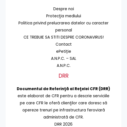
Despre noi
Protecţia mediului
Politica privind prelucrarea datelor cu caracter
personal
CE TREBUIE SA STITI DESPRE CORONAVIRUS!
Contact
ePetiție
A.N.P.C. – SAL
A.N.P.C.
DRR
Documentul de Referinţă al Reţelei CFR (DRR)
este elaborat de CFR pentru a descrie serviciile
pe care CFR le oferă clienţilor care doresc să
opereze trenuri pe infrastructura feroviară
administrată de CFR.
DRR 2026