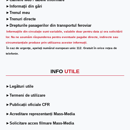
►Camere web / tabele informare
►Informaţii din gări
►Trenul meu
►Trenuri directe
►Drepturile pasagerilor din transportul feroviar
Informaţiile din circulaţie sunt variabile, valabile doar pentru data şi ora solicitării
lor.
Nu ne asumăm răspunderea pentru eventuale pagube directe, indirecte sau
circumstanțiale produse prin utilizarea acestor informații.
În caz de urgenţe, apelaţi numărul european unic 112. Gratuit în orice reţea de
telefonie.
INFO
UTILE
►Legături utile
►Termeni de utilizare
►Publicații oficiale CFR
►Acreditare reprezentanți Mass-Media
►Solicitare acces filmare Mass-Media