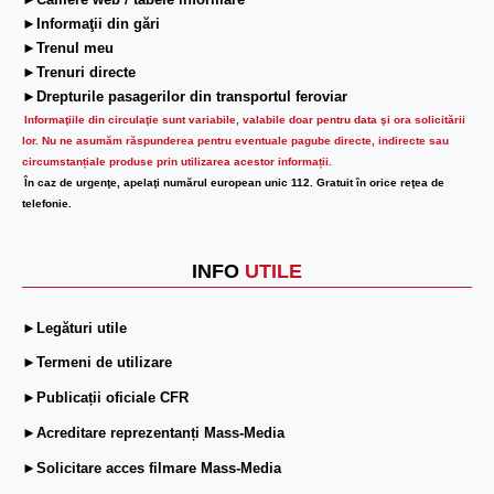
►Camere web / tabele informare
►Informaţii din gări
►Trenul meu
►Trenuri directe
►Drepturile pasagerilor din transportul feroviar
Informaţiile din circulaţie sunt variabile, valabile doar pentru data şi ora solicitării
lor.
Nu ne asumăm răspunderea pentru eventuale pagube directe, indirecte sau
circumstanțiale produse prin utilizarea acestor informații.
În caz de urgenţe, apelaţi numărul european unic 112. Gratuit în orice reţea de
telefonie.
INFO
UTILE
►Legături utile
►Termeni de utilizare
►Publicații oficiale CFR
►Acreditare reprezentanți Mass-Media
►Solicitare acces filmare Mass-Media