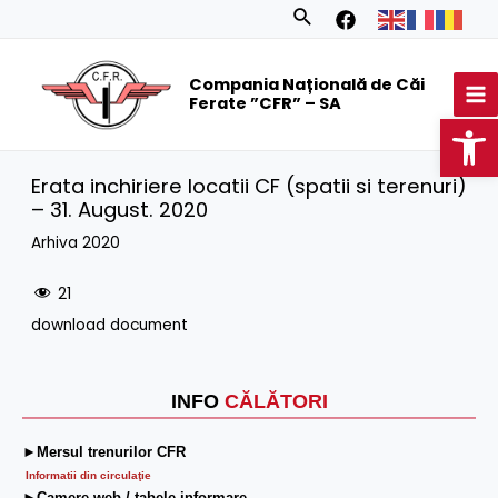
Skip
Search
to
MA
content
Compania Națională de Căi
M
Ferate ”CFR” – SA
Op
Erata inchiriere locatii CF (spatii si terenuri)
– 31. August. 2020
Arhiva 2020
21
download document
INFO
CĂLĂTORI
►Mersul trenurilor CFR
Informatii din circulaţie