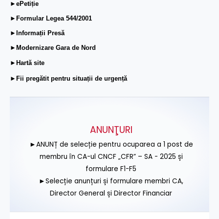
►ePetiție
►Formular Legea 544/2001
►Informații Presă
►Modernizare Gara de Nord
►Hartă site
►Fii pregătit pentru situații de urgență
ANUNŢURI
►ANUNȚ de selecție pentru ocuparea a 1 post de
membru în CA-ul CNCF „CFR” – SA - 2025 și
formulare F1-F5
►Selecție anunțuri și formulare membri CA,
Director General și Director Financiar