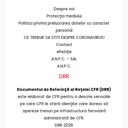
Despre noi
Protecţia mediului
Politica privind prelucrarea datelor cu caracter
personal
CE TREBUIE SA STITI DESPRE CORONAVIRUS!
Contact
ePetiție
A.N.P.C. – SAL
A.N.P.C.
DRR
Documentul de Referinţă al Reţelei CFR (DRR)
este elaborat de CFR pentru a descrie serviciile
pe care CFR le oferă clienţilor care doresc să
opereze trenuri pe infrastructura feroviară
administrată de CFR.
DRR 2026