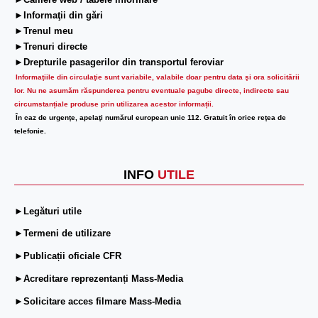
►Camere web / tabele informare
►Informaţii din gări
►Trenul meu
►Trenuri directe
►Drepturile pasagerilor din transportul feroviar
Informaţiile din circulaţie sunt variabile, valabile doar pentru data şi ora solicitării
lor.
Nu ne asumăm răspunderea pentru eventuale pagube directe, indirecte sau
circumstanțiale produse prin utilizarea acestor informații.
În caz de urgenţe, apelaţi numărul european unic 112. Gratuit în orice reţea de
telefonie.
INFO
UTILE
►Legături utile
►Termeni de utilizare
►Publicații oficiale CFR
►Acreditare reprezentanți Mass-Media
►Solicitare acces filmare Mass-Media