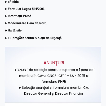
►ePetiție
►Formular Legea 544/2001
►Informații Presă
►Modernizare Gara de Nord
►Hartă site
►Fii pregătit pentru situații de urgență
ANUNŢURI
►ANUNȚ de selecție pentru ocuparea a 1 post de
membru în CA-ul CNCF „CFR” – SA - 2025 și
formulare F1-F5
►Selecție anunțuri și formulare membri CA,
Director General și Director Financiar