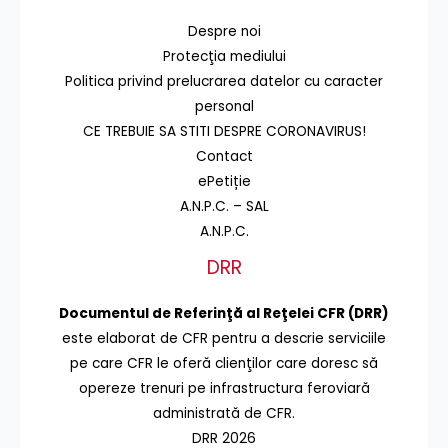
Despre noi
Protecţia mediului
Politica privind prelucrarea datelor cu caracter
personal
CE TREBUIE SA STITI DESPRE CORONAVIRUS!
Contact
ePetiție
A.N.P.C. – SAL
A.N.P.C.
DRR
Documentul de Referinţă al Reţelei CFR (DRR)
este elaborat de CFR pentru a descrie serviciile
pe care CFR le oferă clienţilor care doresc să
opereze trenuri pe infrastructura feroviară
administrată de CFR.
DRR 2026