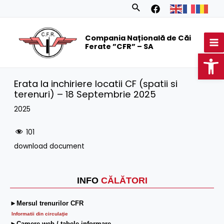
Skip
Search
to
MA
content
Compania Națională de Căi
M
Ferate ”CFR” – SA
Op
Erata la inchiriere locatii CF (spatii si
terenuri) – 18 Septembrie 2025
2025
101
download document
INFO
CĂLĂTORI
►Mersul trenurilor CFR
Informatii din circulaţie