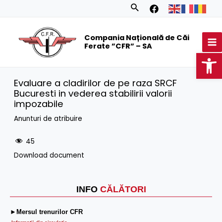
Skip
Search
to
MA
content
Compania Națională de Căi
M
Ferate ”CFR” – SA
Op
Evaluare a cladirilor de pe raza SRCF
Bucuresti in vederea stabilirii valorii
impozabile
Anunturi de atribuire
45
Download document
INFO
CĂLĂTORI
►Mersul trenurilor CFR