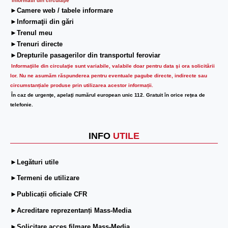
Informatii din circulaţie
►Camere web / tabele informare
►Informaţii din gări
►Trenul meu
►Trenuri directe
►Drepturile pasagerilor din transportul feroviar
Informaţiile din circulaţie sunt variabile, valabile doar pentru data şi ora solicitării
lor.
Nu ne asumăm răspunderea pentru eventuale pagube directe, indirecte sau
circumstanțiale produse prin utilizarea acestor informații.
În caz de urgenţe, apelaţi numărul european unic 112. Gratuit în orice reţea de
telefonie.
INFO
UTILE
►Legături utile
►Termeni de utilizare
►Publicații oficiale CFR
►Acreditare reprezentanți Mass-Media
►Solicitare acces filmare Mass-Media