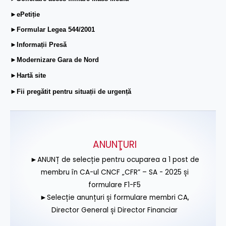
►ePetiție
►Formular Legea 544/2001
►Informații Presă
►Modernizare Gara de Nord
►Hartă site
►Fii pregătit pentru situații de urgență
ANUNŢURI
►ANUNȚ de selecție pentru ocuparea a 1 post de
membru în CA-ul CNCF „CFR” – SA - 2025 și
formulare F1-F5
►Selecție anunțuri și formulare membri CA,
Director General și Director Financiar