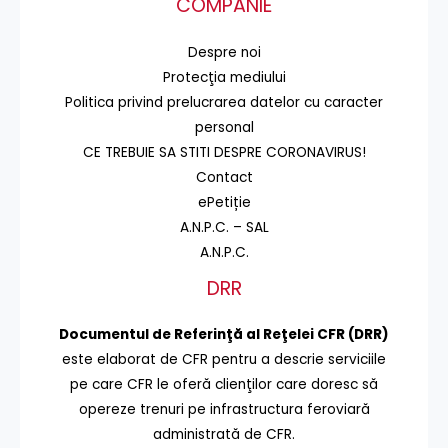
COMPANIE
Despre noi
Protecţia mediului
Politica privind prelucrarea datelor cu caracter
personal
CE TREBUIE SA STITI DESPRE CORONAVIRUS!
Contact
ePetiție
A.N.P.C. – SAL
A.N.P.C.
DRR
Documentul de Referinţă al Reţelei CFR (DRR)
este elaborat de CFR pentru a descrie serviciile
pe care CFR le oferă clienţilor care doresc să
opereze trenuri pe infrastructura feroviară
administrată de CFR.