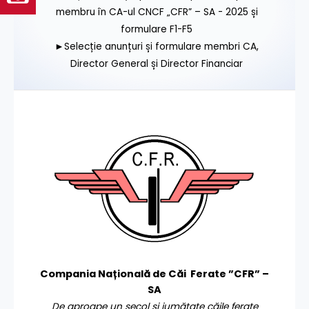
membru în CA-ul CNCF „CFR” – SA - 2025 și
formulare F1-F5
►Selecție anunțuri și formulare membri CA,
Director General și Director Financiar
Compania Națională de Căi Ferate ”CFR” –
SA
De aproape un secol și jumătate căile ferate