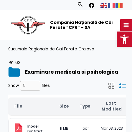
Skip
Search
to
MA
content
Compania Națională de Căi
M
Ferate ”CFR” – SA
Op
Sucursala Regionala de Cai Ferate Craiova
62
Examinare medicala si psihologica
Show
files
Last 
File
Size
Type
Modified
model 
11 MB
.pdf
Mar 03, 2023
contract