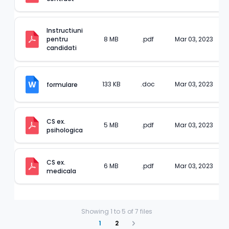
Instructiuni 
pentru 
8 MB
.pdf
Mar 03, 2023
candidati
133 KB
.doc
Mar 03, 2023
formulare
CS ex. 
5 MB
.pdf
Mar 03, 2023
psihologica
CS ex. 
6 MB
.pdf
Mar 03, 2023
medicala
Showing
1
to
5
of
7
files
1
2
Next