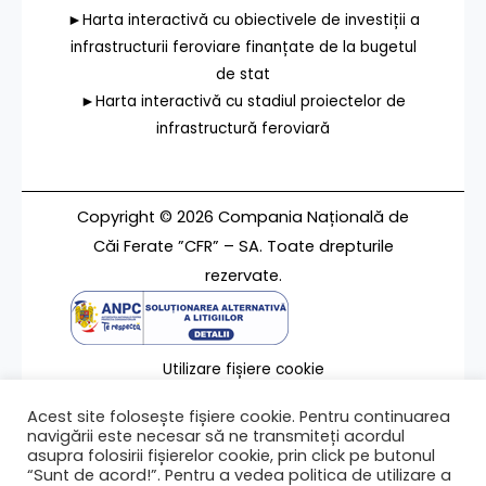
►Harta interactivă cu obiectivele de investiții a
infrastructurii feroviare finanțate de la bugetul
de stat
►Harta interactivă cu stadiul proiectelor de
infrastructură feroviară
Copyright © 2026 Compania Națională de
Căi Ferate ”CFR” – SA. Toate drepturile
rezervate.
Utilizare fișiere cookie
Termeni de utilizare
Acest site folosește fișiere cookie. Pentru continuarea
Contact
navigării este necesar să ne transmiteți acordul
asupra folosirii fișierelor cookie, prin click pe butonul
“Sunt de acord!”. Pentru a vedea politica de utilizare a