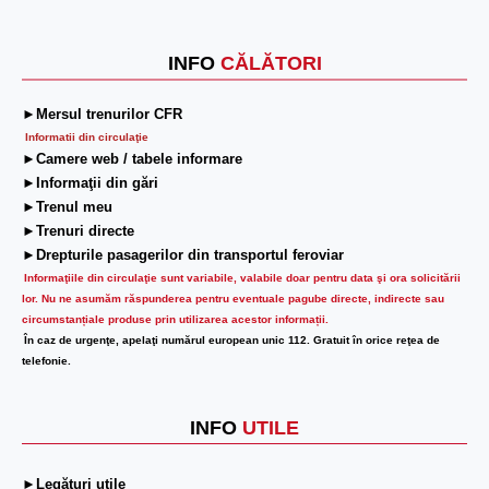
INFO
CĂLĂTORI
►Mersul trenurilor CFR
Informatii din circulaţie
►Camere web / tabele informare
►Informaţii din gări
►Trenul meu
►Trenuri directe
►Drepturile pasagerilor din transportul feroviar
Informaţiile din circulaţie sunt variabile, valabile doar pentru data şi ora solicitării
lor.
Nu ne asumăm răspunderea pentru eventuale pagube directe, indirecte sau
circumstanțiale produse prin utilizarea acestor informații.
În caz de urgenţe, apelaţi numărul european unic 112. Gratuit în orice reţea de
telefonie.
INFO
UTILE
►Legături utile