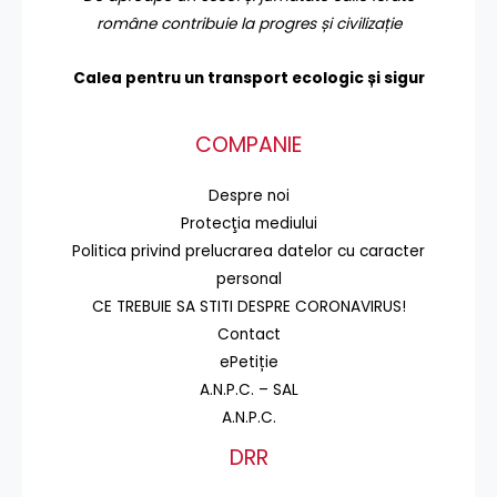
române contribuie la progres și civilizație
Calea pentru un transport
ecologic și sigur
COMPANIE
Despre noi
Protecţia mediului
Politica privind prelucrarea datelor cu caracter
personal
CE TREBUIE SA STITI DESPRE CORONAVIRUS!
Contact
ePetiție
A.N.P.C. – SAL
A.N.P.C.
DRR