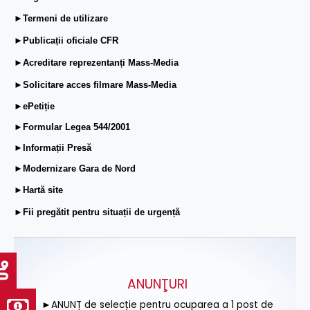
►Termeni de utilizare
►Publicații oficiale CFR
►Acreditare reprezentanți Mass-Media
►Solicitare acces filmare Mass-Media
►ePetiție
►Formular Legea 544/2001
►Informații Presă
►Modernizare Gara de Nord
►Hartă site
►Fii pregătit pentru situații de urgență
ANUNŢURI
►ANUNȚ de selecție pentru ocuparea a 1 post de