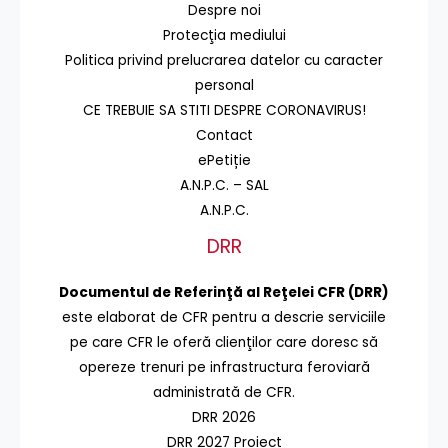
Despre noi
Protecţia mediului
Politica privind prelucrarea datelor cu caracter
personal
CE TREBUIE SA STITI DESPRE CORONAVIRUS!
Contact
ePetiție
A.N.P.C. – SAL
A.N.P.C.
DRR
Documentul de Referinţă al Reţelei CFR (DRR)
este elaborat de CFR pentru a descrie serviciile
pe care CFR le oferă clienţilor care doresc să
opereze trenuri pe infrastructura feroviară
administrată de CFR.
DRR 2026
DRR 2027 Proiect