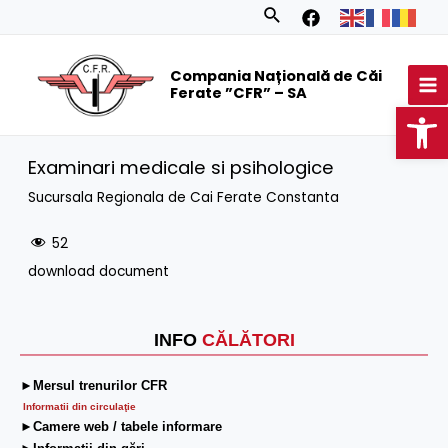
Skip
Search
to
MA
content
Compania Națională de Căi
M
Ferate ”CFR” – SA
Op
Examinari medicale si psihologice
Sucursala Regionala de Cai Ferate Constanta
52
download document
INFO
CĂLĂTORI
►Mersul trenurilor CFR
Informatii din circulaţie
►Camere web / tabele informare