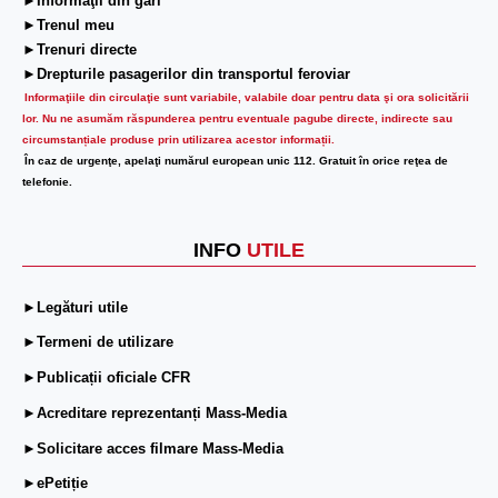
►Informaţii din gări
►Trenul meu
►Trenuri directe
►Drepturile pasagerilor din transportul feroviar
Informaţiile din circulaţie sunt variabile, valabile doar pentru data şi ora solicitării
lor.
Nu ne asumăm răspunderea pentru eventuale pagube directe, indirecte sau
circumstanțiale produse prin utilizarea acestor informații.
În caz de urgenţe, apelaţi numărul european unic 112. Gratuit în orice reţea de
telefonie.
INFO
UTILE
►Legături utile
►Termeni de utilizare
►Publicații oficiale CFR
►Acreditare reprezentanți Mass-Media
►Solicitare acces filmare Mass-Media
►ePetiție