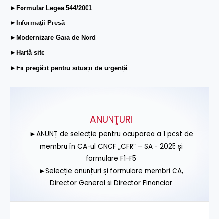
►Formular Legea 544/2001
►Informații Presă
►Modernizare Gara de Nord
►Hartă site
►Fii pregătit pentru situații de urgență
ANUNŢURI
►ANUNȚ de selecție pentru ocuparea a 1 post de
membru în CA-ul CNCF „CFR” – SA - 2025 și
formulare F1-F5
►Selecție anunțuri și formulare membri CA,
Director General și Director Financiar