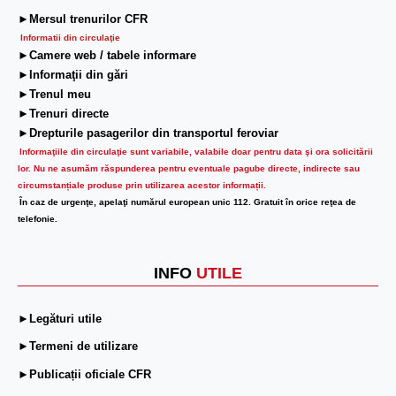
►Mersul trenurilor CFR
Informatii din circulaţie
►Camere web / tabele informare
►Informaţii din gări
►Trenul meu
►Trenuri directe
►Drepturile pasagerilor din transportul feroviar
Informaţiile din circulaţie sunt variabile, valabile doar pentru data şi ora solicitării
lor.
Nu ne asumăm răspunderea pentru eventuale pagube directe, indirecte sau
circumstanțiale produse prin utilizarea acestor informații.
În caz de urgenţe, apelaţi numărul european unic 112. Gratuit în orice reţea de
telefonie.
INFO
UTILE
►Legături utile
►Termeni de utilizare
►Publicații oficiale CFR