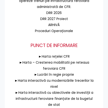
opereze trenuri pe infrastructura feroviară
administrată de CFR.
DRR 2026
DRR 2027 Proiect
ARHIVĂ
Proceduri Operaționale
PUNCT DE INFORMARE
►Harta rețelei CFR
►Harta – Cresterea mobilitatii pe reteaua
feroviara CFR
►Lucrări în regie proprie
►Harta interactivă cu modernizările trecerilor la
nivel
►Harta interactivă cu obiectivele de investiții a
infrastructurii feroviare finanțate de la bugetul
de stat