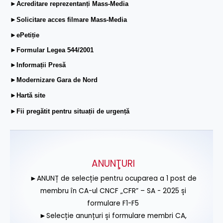
►Acreditare reprezentanți Mass-Media
►Solicitare acces filmare Mass-Media
►ePetiție
►Formular Legea 544/2001
►Informații Presă
►Modernizare Gara de Nord
►Hartă site
►Fii pregătit pentru situații de urgență
ANUNŢURI
►ANUNȚ de selecție pentru ocuparea a 1 post de
membru în CA-ul CNCF „CFR” – SA - 2025 și
formulare F1-F5
►Selecție anunțuri și formulare membri CA,