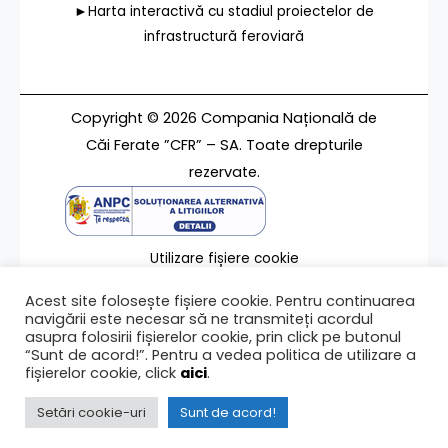
►Harta interactivă cu stadiul proiectelor de
infrastructură feroviară
Copyright © 2026 Compania Națională de
Căi Ferate ”CFR” – SA. Toate drepturile
rezervate.
Utilizare fișiere cookie
Termeni de utilizare
Acest site folosește fișiere cookie. Pentru continuarea
Contact
navigării este necesar să ne transmiteți acordul
asupra folosirii fișierelor cookie, prin click pe butonul
“Sunt de acord!”. Pentru a vedea politica de utilizare a
fișierelor cookie, click
aici
.
Ultima modificare a paginii 27/11/2025
Setări cookie-uri
Sunt de acord!