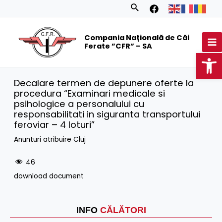
Skip
Search
to
MA
content
Compania Națională de Căi
M
Ferate ”CFR” – SA
Op
Decalare termen de depunere oferte la
procedura “Examinari medicale si
psihologice a personalului cu
responsabilitati in siguranta transportului
feroviar – 4 loturi”
Anunturi atribuire Cluj
46
download document
INFO
CĂLĂTORI